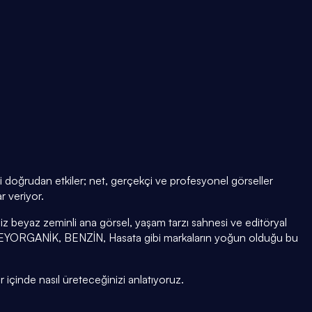
ni doğrudan etkiler; net, gerçekçi ve profesyonel görseller
r veriyor.
z beyaz zeminli ana görsel, yaşam tarzı sahnesi ve editöryal
 BEYORGANİK, BENZİN, Hasata gibi markaların yoğun olduğu bu
r içinde nasıl üreteceğinizi anlatıyoruz.