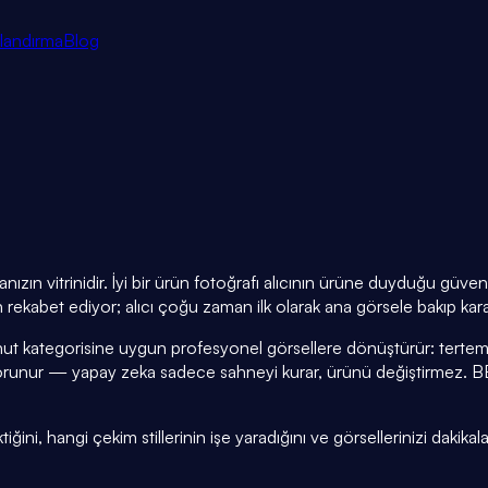
tlandırma
Blog
ızın vitrinidir. İyi bir ürün fotoğrafı alıcının ürüne duyduğu güve
rekabet ediyor; alıcı çoğu zaman ilk olarak ana görsele bakıp kara
ut kategorisine uygun profesyonel görsellere dönüştürür: tertemi
korunur — yapay zeka sadece sahneyi kurar, ürünü değiştirmez.
ni, hangi çekim stillerinin işe yaradığını ve görsellerinizi dakikala