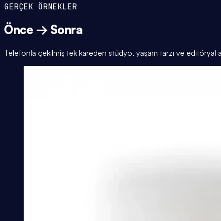
GERÇEK ÖRNEKLER
Önce → Sonra
Telefonla çekilmiş tek kareden stüdyo, yaşam tarzı ve editöryal 