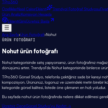
TPro
360
Özellikler
Nasıl Çalışır
Eklenti
Trendyol Fotoğraf Stüdyosu
Fiya
Ürün Analiz
Komisyon Hesapla
Eklenti
Giriş
Ücretsiz Başla
Ana Sayfa
›
Ürün Fotoğrafı
›
Nohut
ÜRÜN FOTOĞRAFI
Nohut
ürün fotoğrafı
Nohut kategorisinde satış yapıyorsanız, ürün fotoğrafınız mağazan
dönüşümü artırır. Trendyol'da Nohut kategorisinde binlerce ürün 
TPro360 Görsel Stüdyo, telefonla çektiğiniz sade bir kareyi noh
kompozisyon. Ürününüz, logonuz ve üzerindeki metin birebir 
kategoride görsel kalitesi, listede öne çıkmanın en hızlı yoludur.
Bu sayfada nohut ürün fotoğrafında nelere dikkat edilmesi gerektiği
Ücretsiz Dene
Görsel Stüdyo'yu Keşfet →