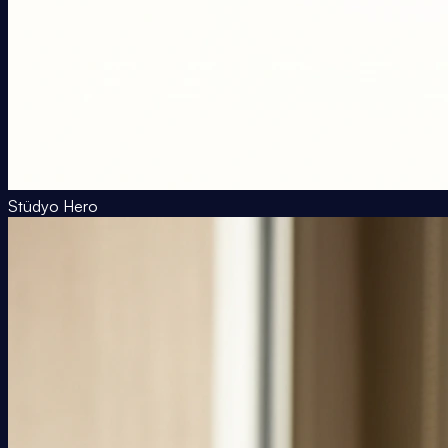
Stüdyo Hero