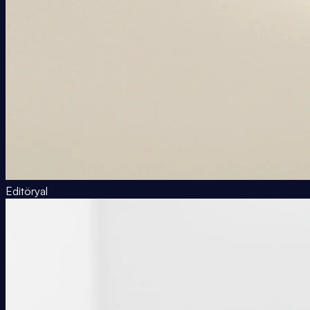
Editöryal