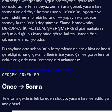
orta sehpa kategorisine uygun profesyonel görsellere
dönüştürür: tertemiz beyaz zeminli ana görsel, yaşam tarzı
sahnesi ve editöryal kompozisyon. Ürününüz, logonuz ve
üzerindeki metin birebir korunur — yapay zeka sadece
sahneyi kurar, ürünü değiştirmez. Skandi homeworks,
DEKOPRATİK, MUTLUALIŞVERİŞMERKEZİ gibi markaların
yoğun olduğu bu kategoride görsel kalitesi, listede öne
çıkmanın en hızlı yoludur.
Bu sayfada orta sehpa ürün fotoğrafında nelere dikkat edilmesi
gerektiğini, hangi çekim stillerinin işe yaradığını ve görsellerinizi
dakikalar içinde nasıl üreteceğinizi anlatıyoruz.
Ücretsiz Dene
Görsel Stüdyo'yu Keşfet →
GERÇEK ÖRNEKLER
Önce → Sonra
Telefonla çekilmiş tek kareden stüdyo, yaşam tarzı ve editöryal
ana görsel