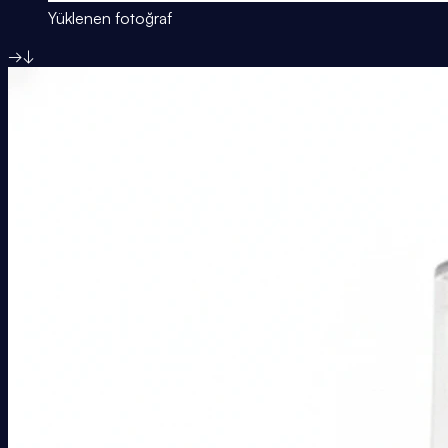
Yüklenen fotoğraf
→
↓