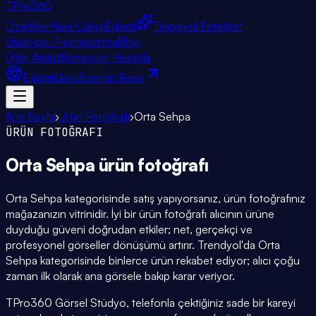
TPro
360
Özellikler
Nasıl Çalışır
Eklenti
Trendyol Fotoğraf
Stüdyosu
Fiyatlandırma
Blog
Ürün Analiz
Komisyon Hesapla
Eklenti
Giriş
Ücretsiz Başla
Ana Sayfa
›
Ürün Fotoğrafı
›
Orta Sehpa
ÜRÜN FOTOĞRAFI
Orta Sehpa
ürün fotoğrafı
Orta Sehpa kategorisinde satış yapıyorsanız, ürün fotoğrafınız
mağazanızın vitrinidir. İyi bir ürün fotoğrafı alıcının ürüne
duyduğu güveni doğrudan etkiler; net, gerçekçi ve
profesyonel görseller dönüşümü artırır. Trendyol'da Orta
Sehpa kategorisinde binlerce ürün rekabet ediyor; alıcı çoğu
zaman ilk olarak ana görsele bakıp karar veriyor.
TPro360 Görsel Stüdyo, telefonla çektiğiniz sade bir kareyi