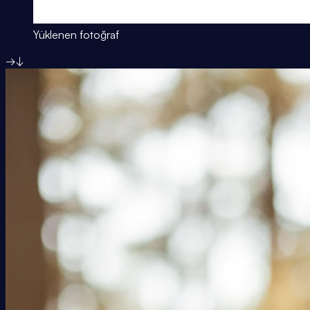
Yüklenen fotoğraf
→
↓