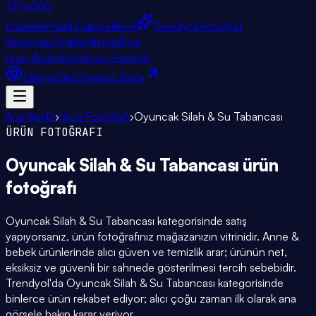
TPro
360
Özellikler
Nasıl Çalışır
Eklenti
Trendyol Fotoğraf
Stüdyosu
Fiyatlandırma
Blog
Ürün Analiz
Komisyon Hesapla
Eklenti
Giriş
Ücretsiz Başla
Ana Sayfa
›
Ürün Fotoğrafı
›
Oyuncak Silah & Su Tabancası
ÜRÜN FOTOĞRAFI
Oyuncak Silah & Su Tabancası
ürün
fotoğrafı
Oyuncak Silah & Su Tabancası kategorisinde satış
yapıyorsanız, ürün fotoğrafınız mağazanızın vitrinidir. Anne &
bebek ürünlerinde alıcı güven ve temizlik arar; ürünün net,
eksiksiz ve güvenli bir sahnede gösterilmesi tercih sebebidir.
Trendyol'da Oyuncak Silah & Su Tabancası kategorisinde
binlerce ürün rekabet ediyor; alıcı çoğu zaman ilk olarak ana
görsele bakıp karar veriyor.