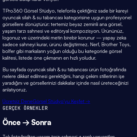
TPro360 Görsel Stüdyo, telefonla çektiğiniz sade bir kareyi
oyuncak silah & su tabancası kategorisine uygun profesyonel
görsellere dönüştürür: tertemiz beyaz zeminli ana görsel,
yaşam tarzı sahnesi ve editöryal kompozisyon. Ürününüz,
logonuz ve üzerindeki metin birebir korunur — yapay zeka
sadece sahneyi kurar, ürünü değiştirmez. Nerf, Brother Toys,
bolfer gibi markaların yoğun olduğu bu kategoride görsel
kalitesi, listede öne çıkmanın en hızlı yoludur.
Bu sayfada oyuncak silah & su tabancası ürün fotoğrafında
nelere dikkat edilmesi gerektiğini, hangi çekim stillerinin işe
yaradığını ve görsellerinizi dakikalar içinde nasıl üreteceğinizi
anlatıyoruz.
Ücretsiz Dene
Görsel Stüdyo'yu Keşfet →
GERÇEK ÖRNEKLER
Önce → Sonra
Tek fotoğraftan yaşam tarzı sahnesi + renk varyantları