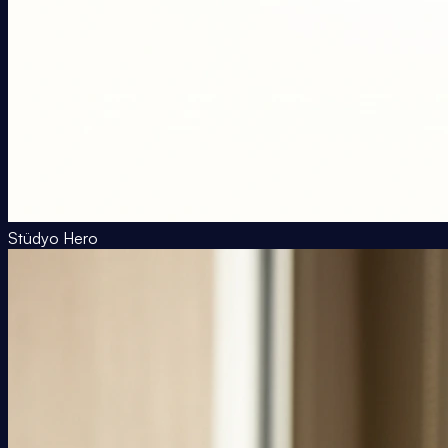
Stüdyo Hero