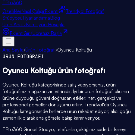
TPro
360
Özellikler
Nasıl Çalışır
Eklenti
Trendyol Fotoğraf
Stüdyosu
Fiyatlandırma
Blog
Ürün Analiz
Komisyon Hesapla
Eklenti
Giriş
Ücretsiz Başla
Ana Sayfa
›
Ürün Fotoğrafı
›
Oyuncu Koltuğu
ÜRÜN FOTOĞRAFI
Oyuncu Koltuğu
ürün fotoğrafı
Oyuncu Koltuğu kategorisinde satış yapıyorsanız, ürün
fotoğrafınız mağazanızın vitrinidir. İyi bir ürün fotoğrafı alıcının
ürüne duyduğu güveni doğrudan etkiler; net, gerçekçi ve
profesyonel görseller dönüşümü artırır. Trendyol'da Oyuncu
Koltuğu kategorisinde binlerce ürün rekabet ediyor; alıcı çoğu
zaman ilk olarak ana görsele bakıp karar veriyor.
TPro360 Görsel Stüdyo, telefonla çektiğiniz sade bir kareyi