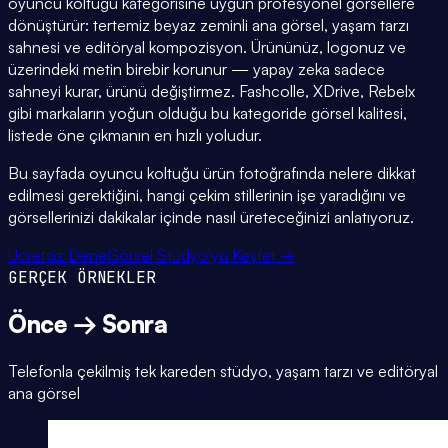
oyuncu koltuğu kategorisine uygun profesyonel görsellere
dönüştürür: tertemiz beyaz zeminli ana görsel, yaşam tarzı
sahnesi ve editöryal kompozisyon. Ürününüz, logonuz ve
üzerindeki metin birebir korunur — yapay zeka sadece
sahneyi kurar, ürünü değiştirmez. Fashcolle, XDrive, Rebelx
gibi markaların yoğun olduğu bu kategoride görsel kalitesi,
listede öne çıkmanın en hızlı yoludur.
Bu sayfada oyuncu koltuğu ürün fotoğrafında nelere dikkat
edilmesi gerektiğini, hangi çekim stillerinin işe yaradığını ve
görsellerinizi dakikalar içinde nasıl üreteceğinizi anlatıyoruz.
Ücretsiz Dene
Görsel Stüdyo'yu Keşfet →
GERÇEK ÖRNEKLER
Önce → Sonra
Telefonla çekilmiş tek kareden stüdyo, yaşam tarzı ve editöryal
ana görsel