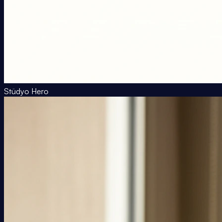
Stüdyo Hero