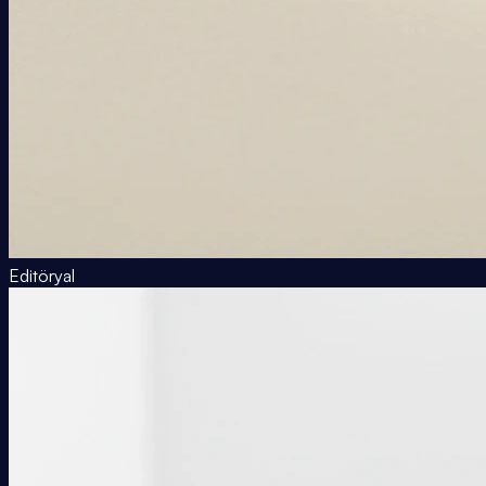
Editöryal