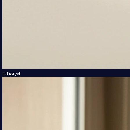
Editöryal