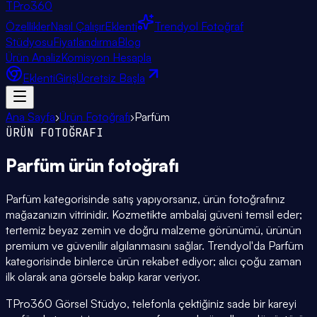
TPro
360
Özellikler
Nasıl Çalışır
Eklenti
Trendyol Fotoğraf
Stüdyosu
Fiyatlandırma
Blog
Ürün Analiz
Komisyon Hesapla
Eklenti
Giriş
Ücretsiz Başla
Ana Sayfa
›
Ürün Fotoğrafı
›
Parfüm
ÜRÜN FOTOĞRAFI
Parfüm
ürün fotoğrafı
Parfüm kategorisinde satış yapıyorsanız, ürün fotoğrafınız
mağazanızın vitrinidir. Kozmetikte ambalaj güveni temsil eder;
tertemiz beyaz zemin ve doğru malzeme görünümü, ürünün
premium ve güvenilir algılanmasını sağlar. Trendyol'da Parfüm
kategorisinde binlerce ürün rekabet ediyor; alıcı çoğu zaman
ilk olarak ana görsele bakıp karar veriyor.
TPro360 Görsel Stüdyo, telefonla çektiğiniz sade bir kareyi