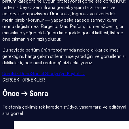
parfüm kategorisine uygun profesyonel görsellere dönüştürür:
tertemiz beyaz zeminli ana görsel, yaşam tarzı sahnesi ve
editöryal kompozisyon. Ürününüz, logonuz ve üzerindeki
metin birebir korunur — yapay zeka sadece sahneyi kurar,
ürünü değiştirmez. Bargello, Mad Parfüm, LumenaScent gibi
markaların yoğun olduğu bu kategoride görsel kalitesi, listede
öne çıkmanın en hızlı yoludur.
Bu sayfada parfüm ürün fotoğrafında nelere dikkat edilmesi
gerektiğini, hangi çekim stillerinin işe yaradığını ve görsellerinizi
dakikalar içinde nasıl üreteceğinizi anlatıyoruz.
Ücretsiz Dene
Görsel Stüdyo'yu Keşfet →
GERÇEK ÖRNEKLER
Önce → Sonra
Telefonla çekilmiş tek kareden stüdyo, yaşam tarzı ve editöryal
ana görsel