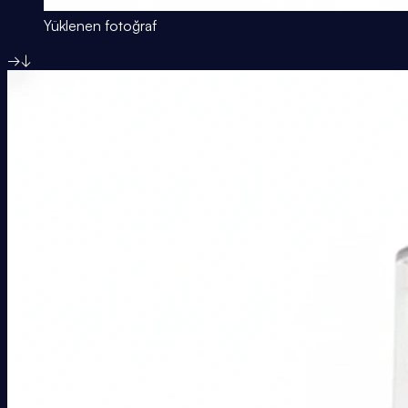
Yüklenen fotoğraf
→
↓