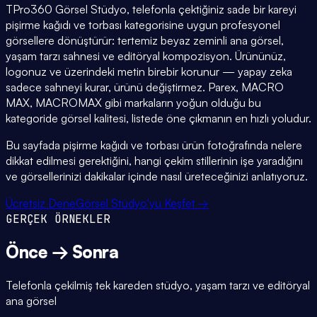
TPro360 Görsel Stüdyo, telefonla çektiğiniz sade bir kareyi
pişirme kağıdı ve torbası kategorisine uygun profesyonel
görsellere dönüştürür: tertemiz beyaz zeminli ana görsel,
yaşam tarzı sahnesi ve editöryal kompozisyon. Ürününüz,
logonuz ve üzerindeki metin birebir korunur — yapay zeka
sadece sahneyi kurar, ürünü değiştirmez. Parex, MACRO
MAX, MACROMAX gibi markaların yoğun olduğu bu
kategoride görsel kalitesi, listede öne çıkmanın en hızlı yoludur.
Bu sayfada pişirme kağıdı ve torbası ürün fotoğrafında nelere
dikkat edilmesi gerektiğini, hangi çekim stillerinin işe yaradığını
ve görsellerinizi dakikalar içinde nasıl üreteceğinizi anlatıyoruz.
Ücretsiz Dene
Görsel Stüdyo'yu Keşfet →
GERÇEK ÖRNEKLER
Önce → Sonra
Telefonla çekilmiş tek kareden stüdyo, yaşam tarzı ve editöryal
ana görsel