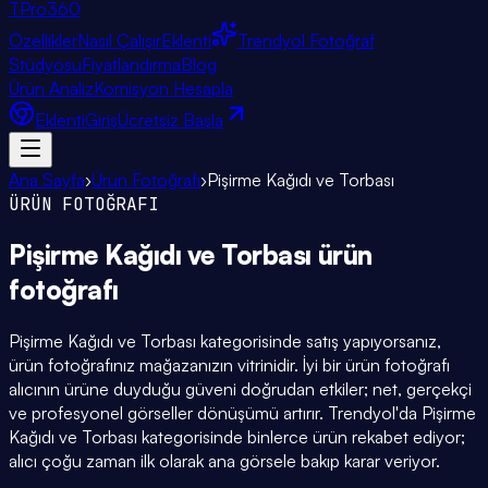
TPro
360
Özellikler
Nasıl Çalışır
Eklenti
Trendyol Fotoğraf
Stüdyosu
Fiyatlandırma
Blog
Ürün Analiz
Komisyon Hesapla
Eklenti
Giriş
Ücretsiz Başla
Ana Sayfa
›
Ürün Fotoğrafı
›
Pişirme Kağıdı ve Torbası
ÜRÜN FOTOĞRAFI
Pişirme Kağıdı ve Torbası
ürün
fotoğrafı
Pişirme Kağıdı ve Torbası kategorisinde satış yapıyorsanız,
ürün fotoğrafınız mağazanızın vitrinidir. İyi bir ürün fotoğrafı
alıcının ürüne duyduğu güveni doğrudan etkiler; net, gerçekçi
ve profesyonel görseller dönüşümü artırır. Trendyol'da Pişirme
Kağıdı ve Torbası kategorisinde binlerce ürün rekabet ediyor;
alıcı çoğu zaman ilk olarak ana görsele bakıp karar veriyor.