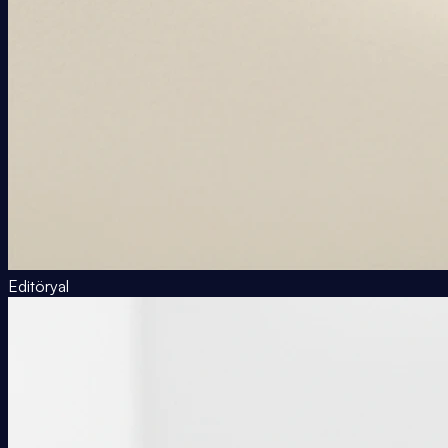
Editöryal