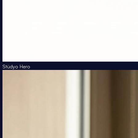
Stüdyo Hero