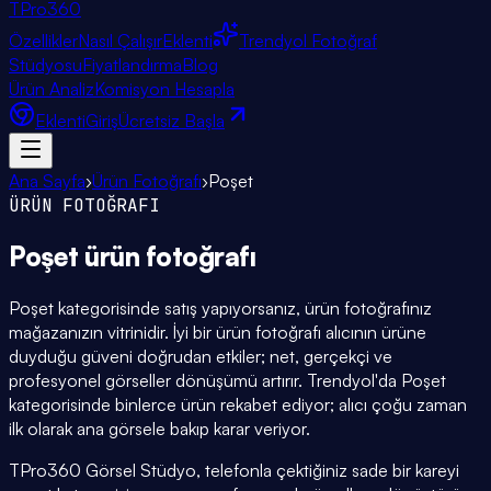
TPro
360
Özellikler
Nasıl Çalışır
Eklenti
Trendyol Fotoğraf
Stüdyosu
Fiyatlandırma
Blog
Ürün Analiz
Komisyon Hesapla
Eklenti
Giriş
Ücretsiz Başla
Ana Sayfa
›
Ürün Fotoğrafı
›
Poşet
ÜRÜN FOTOĞRAFI
Poşet
ürün fotoğrafı
Poşet kategorisinde satış yapıyorsanız, ürün fotoğrafınız
mağazanızın vitrinidir. İyi bir ürün fotoğrafı alıcının ürüne
duyduğu güveni doğrudan etkiler; net, gerçekçi ve
profesyonel görseller dönüşümü artırır. Trendyol'da Poşet
kategorisinde binlerce ürün rekabet ediyor; alıcı çoğu zaman
ilk olarak ana görsele bakıp karar veriyor.
TPro360 Görsel Stüdyo, telefonla çektiğiniz sade bir kareyi