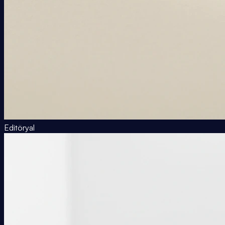
Editöryal