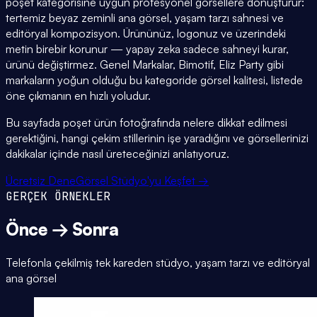
poşet kategorisine uygun profesyonel görsellere dönüştürür:
tertemiz beyaz zeminli ana görsel, yaşam tarzı sahnesi ve
editöryal kompozisyon. Ürününüz, logonuz ve üzerindeki
metin birebir korunur — yapay zeka sadece sahneyi kurar,
ürünü değiştirmez. Genel Markalar, Bimotif, Eliz Party gibi
markaların yoğun olduğu bu kategoride görsel kalitesi, listede
öne çıkmanın en hızlı yoludur.
Bu sayfada poşet ürün fotoğrafında nelere dikkat edilmesi
gerektiğini, hangi çekim stillerinin işe yaradığını ve görsellerinizi
dakikalar içinde nasıl üreteceğinizi anlatıyoruz.
Ücretsiz Dene
Görsel Stüdyo'yu Keşfet →
GERÇEK ÖRNEKLER
Önce → Sonra
Telefonla çekilmiş tek kareden stüdyo, yaşam tarzı ve editöryal
ana görsel