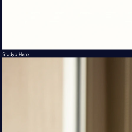
Stüdyo Hero