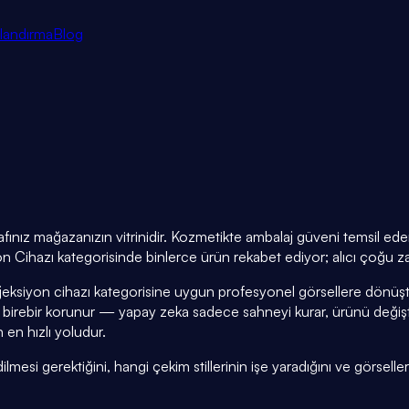
tlandırma
Blog
ğrafınız mağazanızın vitrinidir. Kozmetikte ambalaj güveni temsi
n Cihazı kategorisinde binlerce ürün rekabet ediyor; alıcı çoğu za
jeksiyon cihazı kategorisine uygun profesyonel görsellere dönüştü
 birebir korunur — yapay zeka sadece sahneyi kurar, ürünü değ
 en hızlı yoludur.
esi gerektiğini, hangi çekim stillerinin işe yaradığını ve görselleri