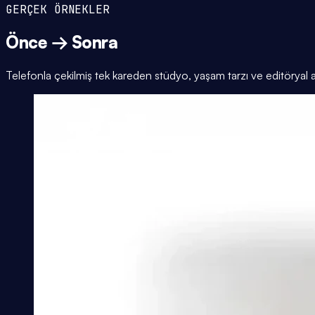
GERÇEK ÖRNEKLER
Önce → Sonra
Telefonla çekilmiş tek kareden stüdyo, yaşam tarzı ve editöryal 