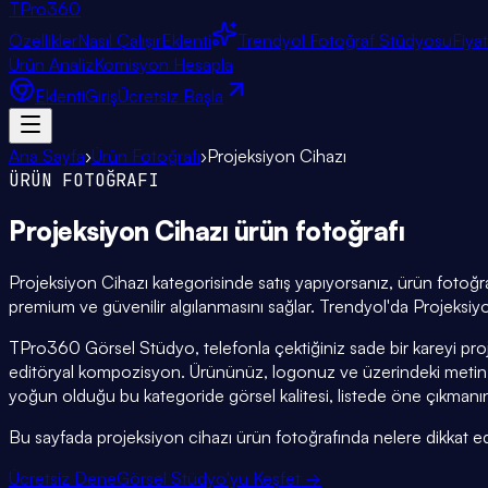
TPro
360
Özellikler
Nasıl Çalışır
Eklenti
Trendyol Fotoğraf Stüdyosu
Fiya
Ürün Analiz
Komisyon Hesapla
Eklenti
Giriş
Ücretsiz Başla
Ana Sayfa
›
Ürün Fotoğrafı
›
Projeksiyon Cihazı
ÜRÜN FOTOĞRAFI
Projeksiyon Cihazı
ürün fotoğrafı
Projeksiyon Cihazı kategorisinde satış yapıyorsanız, ürün foto
premium ve güvenilir algılanmasını sağlar. Trendyol'da Projeksiyo
TPro360 Görsel Stüdyo, telefonla çektiğiniz sade bir kareyi pro
editöryal kompozisyon. Ürününüz, logonuz ve üzerindeki metin
yoğun olduğu bu kategoride görsel kalitesi, listede öne çıkmanın
Bu sayfada projeksiyon cihazı ürün fotoğrafında nelere dikkat edilm
Ücretsiz Dene
Görsel Stüdyo'yu Keşfet →