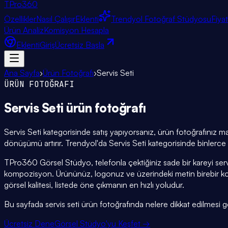
TPro
360
Özellikler
Nasıl Çalışır
Eklenti
Trendyol Fotoğraf Stüdyosu
Fiya
Ürün Analiz
Komisyon Hesapla
Eklenti
Giriş
Ücretsiz Başla
Ana Sayfa
›
Ürün Fotoğrafı
›
Servis Seti
ÜRÜN FOTOĞRAFI
Servis Seti
ürün fotoğrafı
Servis Seti kategorisinde satış yapıyorsanız, ürün fotoğrafınız ma
dönüşümü artırır. Trendyol'da Servis Seti kategorisinde binlerce 
TPro360 Görsel Stüdyo, telefonla çektiğiniz sade bir kareyi serv
kompozisyon. Ürününüz, logonuz ve üzerindeki metin birebir kor
görsel kalitesi, listede öne çıkmanın en hızlı yoludur.
Bu sayfada servis seti ürün fotoğrafında nelere dikkat edilmesi gere
Ücretsiz Dene
Görsel Stüdyo'yu Keşfet →