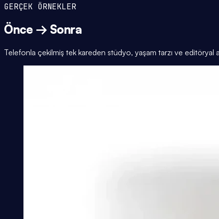
GERÇEK ÖRNEKLER
Önce → Sonra
Telefonla çekilmiş tek kareden stüdyo, yaşam tarzı ve editöryal 