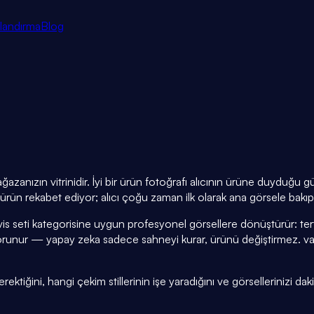
tlandırma
Blog
ğazanızın vitrinidir. İyi bir ürün fotoğrafı alıcının ürüne duyduğu
ürün rekabet ediyor; alıcı çoğu zaman ilk olarak ana görsele bakıp 
is seti kategorisine uygun profesyonel görsellere dönüştürür: ter
unur — yapay zeka sadece sahneyi kurar, ürünü değiştirmez. vall
ktiğini, hangi çekim stillerinin işe yaradığını ve görsellerinizi daki