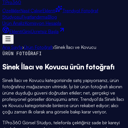
TPro
360
Özellikler
Nasıl Çalışır
Eklenti
Trendyol Fotoğraf
Stüdyosu
Fiyatlandırma
Blog
Ürün Analiz
Komisyon Hesapla
Eklenti
Giriş
Ücretsiz Başla
Ana Sayfa
›
Ürün Fotoğrafı
›
Sinek İlacı ve Kovucu
ÜRÜN FOTOĞRAFI
Sinek İlacı ve Kovucu
ürün fotoğrafı
Sinek İlacı ve Kovucu kategorisinde satış yapıyorsanız, ürün
fotoğrafınız mağazanızın vitrinidir. İyi bir ürün fotoğrafı alıcının
ürüne duyduğu güveni doğrudan etkiler; net, gerçekçi ve
profesyonel görseller dönüşümü artırır. Trendyol'da Sinek İlacı
ve Kovucu kategorisinde binlerce ürün rekabet ediyor; alıcı
çoğu zaman ilk olarak ana görsele bakıp karar veriyor.
TPro360 Görsel Stüdyo, telefonla çektiğiniz sade bir kareyi