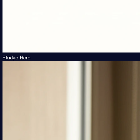
Stüdyo Hero