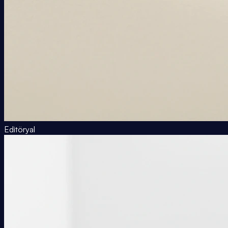
Editöryal