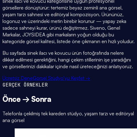
sinek ilacı ve kovucu kategorisine uygun profesyonel
görsellere dönüştürür: tertemiz beyaz zeminli ana görsel,
yaşam tarzı sahnesi ve editöryal kompozisyon. Ürününüz,
logonuz ve üzerindeki metin birebir korunur — yapay zeka
sadece sahneyi kurar, ürünü değiştirmez. Siveno, Genel
Markalar, JOYSIDEA gibi markaların yoğun olduğu bu
kategoride görsel kalitesi, listede öne çıkmanın en hızlı yoludur.
Bu sayfada sinek ilacı ve kovucu ürün fotoğrafında nelere
dikkat edilmesi gerektiğini, hangi çekim stillerinin işe yaradığını
ve görsellerinizi dakikalar içinde nasıl üreteceğinizi anlatıyoruz.
Ücretsiz Dene
Görsel Stüdyo'yu Keşfet →
GERÇEK ÖRNEKLER
Önce → Sonra
Telefonla çekilmiş tek kareden stüdyo, yaşam tarzı ve editöryal
ana görsel