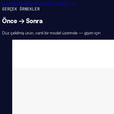
Ücretsiz Dene
Görsel Stüdyo'yu Keşfet →
GERÇEK ÖRNEKLER
Önce → Sonra
Düz çekilmiş ürün, canlı bir model üzerinde — giyim için