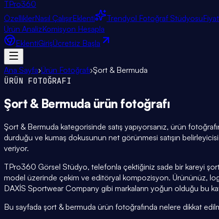
TPro
360
Özellikler
Nasıl Çalışır
Eklenti
Trendyol Fotoğraf Stüdyosu
Fiya
Ürün Analiz
Komisyon Hesapla
Eklenti
Giriş
Ücretsiz Başla
Ana Sayfa
›
Ürün Fotoğrafı
›
Şort & Bermuda
ÜRÜN FOTOĞRAFI
Şort & Bermuda
ürün fotoğrafı
Şort & Bermuda kategorisinde satış yapıyorsanız, ürün fotoğrafın
durduğu ve kumaş dokusunun net görünmesi satışın belirleyicisid
veriyor.
TPro360 Görsel Stüdyo, telefonla çektiğiniz sade bir kareyi şor
model üzerinde çekim ve editöryal kompozisyon. Ürününüz, lo
DAXİS Sportwear Company gibi markaların yoğun olduğu bu katego
Bu sayfada şort & bermuda ürün fotoğrafında nelere dikkat edilmesi 