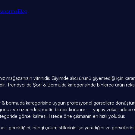
tlandırma
Blog
ız mağazanızın vitrinidir. Giyimde alıcı ürünü giyemediği için kar
ir. Trendyol'da Şort & Bermuda kategorisinde binlerce ürün rekabe
t & bermuda kategorisine uygun profesyonel görsellere dönüştürür
gonuz ve üzerindeki metin birebir korunur — yapay zeka sadec
ride görsel kalitesi, listede öne çıkmanın en hızlı yoludur.
gerektiğini, hangi çekim stillerinin işe yaradığını ve görselleriniz