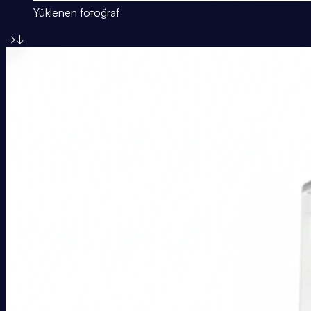
Yüklenen fotoğraf
→
↓