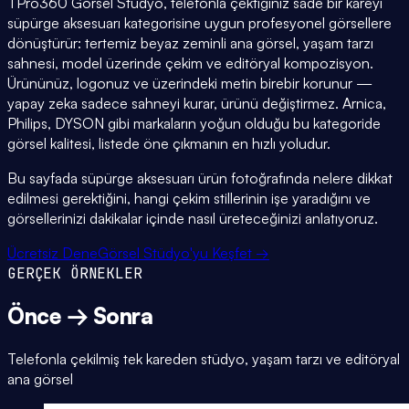
TPro360 Görsel Stüdyo, telefonla çektiğiniz sade bir kareyi
süpürge aksesuarı kategorisine uygun profesyonel görsellere
dönüştürür: tertemiz beyaz zeminli ana görsel, yaşam tarzı
sahnesi, model üzerinde çekim ve editöryal kompozisyon.
Ürününüz, logonuz ve üzerindeki metin birebir korunur —
yapay zeka sadece sahneyi kurar, ürünü değiştirmez. Arnica,
Philips, DYSON gibi markaların yoğun olduğu bu kategoride
görsel kalitesi, listede öne çıkmanın en hızlı yoludur.
Bu sayfada süpürge aksesuarı ürün fotoğrafında nelere dikkat
edilmesi gerektiğini, hangi çekim stillerinin işe yaradığını ve
görsellerinizi dakikalar içinde nasıl üreteceğinizi anlatıyoruz.
Ücretsiz Dene
Görsel Stüdyo'yu Keşfet →
GERÇEK ÖRNEKLER
Önce → Sonra
Telefonla çekilmiş tek kareden stüdyo, yaşam tarzı ve editöryal
ana görsel