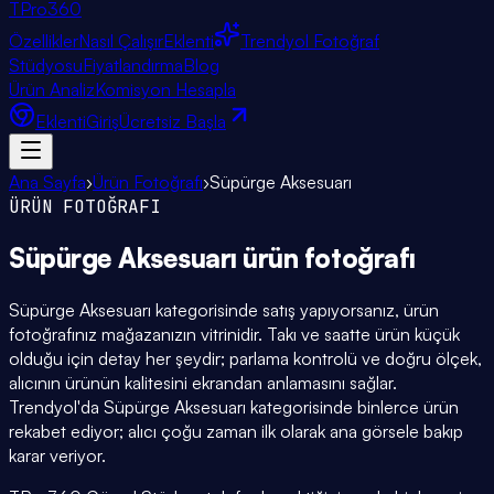
TPro
360
Özellikler
Nasıl Çalışır
Eklenti
Trendyol Fotoğraf
Stüdyosu
Fiyatlandırma
Blog
Ürün Analiz
Komisyon Hesapla
Eklenti
Giriş
Ücretsiz Başla
Ana Sayfa
›
Ürün Fotoğrafı
›
Süpürge Aksesuarı
ÜRÜN FOTOĞRAFI
Süpürge Aksesuarı
ürün fotoğrafı
Süpürge Aksesuarı kategorisinde satış yapıyorsanız, ürün
fotoğrafınız mağazanızın vitrinidir. Takı ve saatte ürün küçük
olduğu için detay her şeydir; parlama kontrolü ve doğru ölçek,
alıcının ürünün kalitesini ekrandan anlamasını sağlar.
Trendyol'da Süpürge Aksesuarı kategorisinde binlerce ürün
rekabet ediyor; alıcı çoğu zaman ilk olarak ana görsele bakıp
karar veriyor.