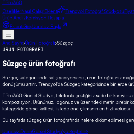
TPro
360
Özellikler
Nasıl Çalışır
Eklenti
Trendyol Fotoğraf Stüdyosu
Fiya
Ürün Analiz
Komisyon Hesapla
Eklenti
Giriş
Ücretsiz Başla
Ana Sayfa
›
Ürün Fotoğrafı
›
Süzgeç
ÜRÜN FOTOĞRAFI
Süzgeç
ürün fotoğrafı
Süzgeç kategorisinde satış yapıyorsanız, ürün fotoğrafınız mağaza
dönüşümü artırır. Trendyol'da Süzgeç kategorisinde binlerce ürün
TPro360 Görsel Stüdyo, telefonla çektiğiniz sade bir kareyi süz
kompozisyon. Ürününüz, logonuz ve üzerindeki metin birebir 
kategoride görsel kalitesi, listede öne çıkmanın en hızlı yoludur.
Bu sayfada süzgeç ürün fotoğrafında nelere dikkat edilmesi gerektiğ
Ücretsiz Dene
Görsel Stüdyo'yu Keşfet →