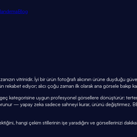
tlandırma
Blog
nızın vitrinidir. İyi bir ürün fotoğrafı alıcının ürüne duyduğu güv
 rekabet ediyor; alıcı çoğu zaman ilk olarak ana görsele bakıp kar
geç kategorisine uygun profesyonel görsellere dönüştürür: tertem
korunur — yapay zeka sadece sahneyi kurar, ürünü değiştirmez
ini, hangi çekim stillerinin işe yaradığını ve görsellerinizi dakikal