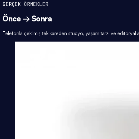
GERÇEK ÖRNEKLER
Önce → Sonra
Telefonla çekilmiş tek kareden stüdyo, yaşam tarzı ve editöryal 