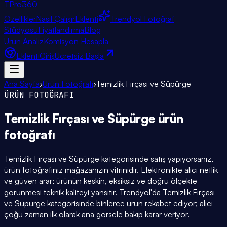
TPro
360
Özellikler
Nasıl Çalışır
Eklenti
Trendyol Fotoğraf
Stüdyosu
Fiyatlandırma
Blog
Ürün Analiz
Komisyon Hesapla
Eklenti
Giriş
Ücretsiz Başla
Ana Sayfa
›
Ürün Fotoğrafı
›
Temizlik Fırçası ve Süpürge
ÜRÜN FOTOĞRAFI
Temizlik Fırçası ve Süpürge
ürün
fotoğrafı
Temizlik Fırçası ve Süpürge kategorisinde satış yapıyorsanız,
ürün fotoğrafınız mağazanızın vitrinidir. Elektronikte alıcı netlik
ve güven arar; ürünün keskin, eksiksiz ve doğru ölçekte
görünmesi teknik kaliteyi yansıtır. Trendyol'da Temizlik Fırçası
ve Süpürge kategorisinde binlerce ürün rekabet ediyor; alıcı
çoğu zaman ilk olarak ana görsele bakıp karar veriyor.