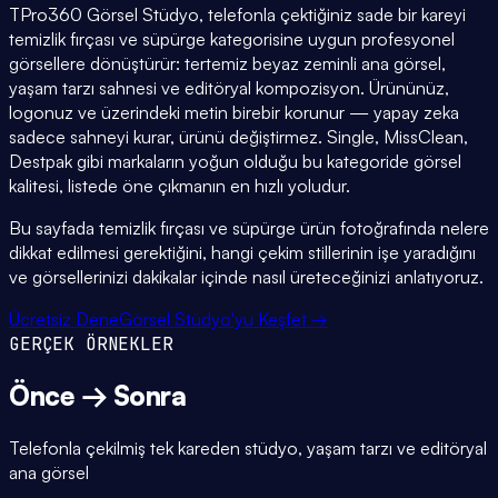
TPro360 Görsel Stüdyo, telefonla çektiğiniz sade bir kareyi
temizlik fırçası ve süpürge kategorisine uygun profesyonel
görsellere dönüştürür: tertemiz beyaz zeminli ana görsel,
yaşam tarzı sahnesi ve editöryal kompozisyon. Ürününüz,
logonuz ve üzerindeki metin birebir korunur — yapay zeka
sadece sahneyi kurar, ürünü değiştirmez. Single, MissClean,
Destpak gibi markaların yoğun olduğu bu kategoride görsel
kalitesi, listede öne çıkmanın en hızlı yoludur.
Bu sayfada temizlik fırçası ve süpürge ürün fotoğrafında nelere
dikkat edilmesi gerektiğini, hangi çekim stillerinin işe yaradığını
ve görsellerinizi dakikalar içinde nasıl üreteceğinizi anlatıyoruz.
Ücretsiz Dene
Görsel Stüdyo'yu Keşfet →
GERÇEK ÖRNEKLER
Önce → Sonra
Telefonla çekilmiş tek kareden stüdyo, yaşam tarzı ve editöryal
ana görsel