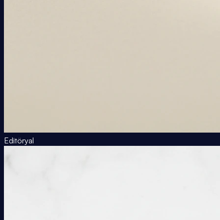
Editöryal