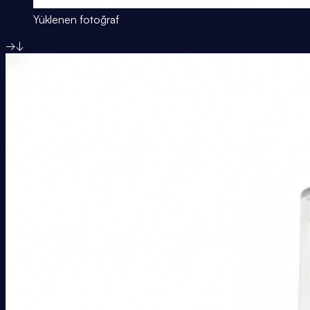
Yüklenen fotoğraf
→
↓