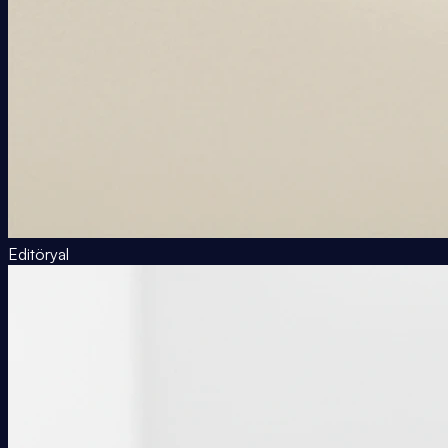
Editöryal