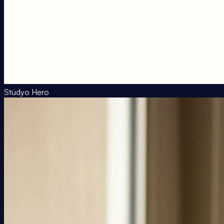
Stüdyo Hero