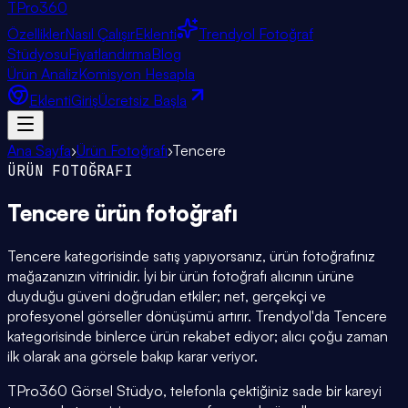
TPro
360
Özellikler
Nasıl Çalışır
Eklenti
Trendyol Fotoğraf
Stüdyosu
Fiyatlandırma
Blog
Ürün Analiz
Komisyon Hesapla
Eklenti
Giriş
Ücretsiz Başla
Ana Sayfa
›
Ürün Fotoğrafı
›
Tencere
ÜRÜN FOTOĞRAFI
Tencere
ürün fotoğrafı
Tencere kategorisinde satış yapıyorsanız, ürün fotoğrafınız
mağazanızın vitrinidir. İyi bir ürün fotoğrafı alıcının ürüne
duyduğu güveni doğrudan etkiler; net, gerçekçi ve
profesyonel görseller dönüşümü artırır. Trendyol'da Tencere
kategorisinde binlerce ürün rekabet ediyor; alıcı çoğu zaman
ilk olarak ana görsele bakıp karar veriyor.
TPro360 Görsel Stüdyo, telefonla çektiğiniz sade bir kareyi