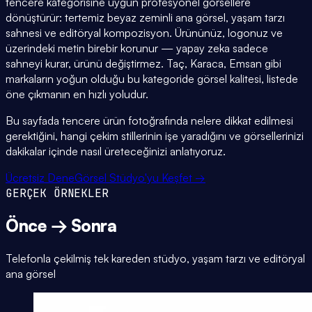
tencere kategorisine uygun profesyonel görsellere
dönüştürür: tertemiz beyaz zeminli ana görsel, yaşam tarzı
sahnesi ve editöryal kompozisyon. Ürününüz, logonuz ve
üzerindeki metin birebir korunur — yapay zeka sadece
sahneyi kurar, ürünü değiştirmez. Taç, Karaca, Emsan gibi
markaların yoğun olduğu bu kategoride görsel kalitesi, listede
öne çıkmanın en hızlı yoludur.
Bu sayfada tencere ürün fotoğrafında nelere dikkat edilmesi
gerektiğini, hangi çekim stillerinin işe yaradığını ve görsellerinizi
dakikalar içinde nasıl üreteceğinizi anlatıyoruz.
Ücretsiz Dene
Görsel Stüdyo'yu Keşfet →
GERÇEK ÖRNEKLER
Önce → Sonra
Telefonla çekilmiş tek kareden stüdyo, yaşam tarzı ve editöryal
ana görsel