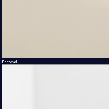
Editöryal