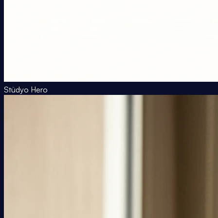
Stüdyo Hero