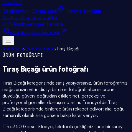
TPro
360
Özellikler
Nasıl Çalışır
Eklenti
Trendyol Fotoğraf
Stüdyosu
Fiyatlandırma
Blog
Ürün Analiz
Komisyon Hesapla
Eklenti
Giriş
Ücretsiz Başla
Ana Sayfa
›
Ürün Fotoğrafı
›
Tıraş Bıçağı
ÜRÜN FOTOĞRAFI
Tıraş Bıçağı
ürün fotoğrafı
Tıraş Bıçağı kategorisinde satış yapıyorsanız, ürün fotoğrafınız
mağazanızın vitrinidir. İyi bir ürün fotoğrafı alıcının ürüne
duyduğu güveni doğrudan etkiler; net, gerçekçi ve
profesyonel görseller dönüşümü artırır. Trendyol'da Tıraş
Bıçağı kategorisinde binlerce ürün rekabet ediyor; alıcı çoğu
zaman ilk olarak ana görsele bakıp karar veriyor.
TPro360 Görsel Stüdyo, telefonla çektiğiniz sade bir kareyi