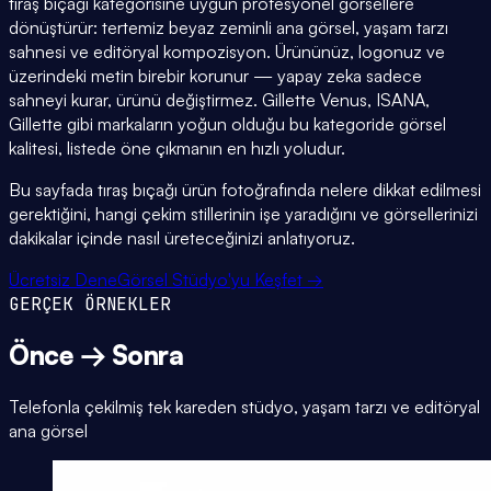
tıraş bıçağı kategorisine uygun profesyonel görsellere
dönüştürür: tertemiz beyaz zeminli ana görsel, yaşam tarzı
sahnesi ve editöryal kompozisyon. Ürününüz, logonuz ve
üzerindeki metin birebir korunur — yapay zeka sadece
sahneyi kurar, ürünü değiştirmez. Gillette Venus, ISANA,
Gillette gibi markaların yoğun olduğu bu kategoride görsel
kalitesi, listede öne çıkmanın en hızlı yoludur.
Bu sayfada tıraş bıçağı ürün fotoğrafında nelere dikkat edilmesi
gerektiğini, hangi çekim stillerinin işe yaradığını ve görsellerinizi
dakikalar içinde nasıl üreteceğinizi anlatıyoruz.
Ücretsiz Dene
Görsel Stüdyo'yu Keşfet →
GERÇEK ÖRNEKLER
Önce → Sonra
Telefonla çekilmiş tek kareden stüdyo, yaşam tarzı ve editöryal
ana görsel