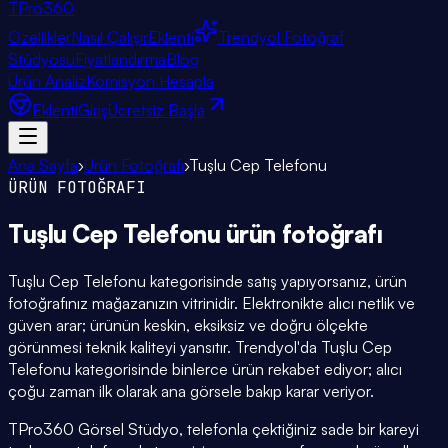
TPro
360
Özellikler
Nasıl Çalışır
Eklenti
Trendyol Fotoğraf
Stüdyosu
Fiyatlandırma
Blog
Ürün Analiz
Komisyon Hesapla
Eklenti
Giriş
Ücretsiz Başla
Ana Sayfa
›
Ürün Fotoğrafı
›
Tuşlu Cep Telefonu
ÜRÜN FOTOĞRAFI
Tuşlu Cep Telefonu
ürün fotoğrafı
Tuşlu Cep Telefonu kategorisinde satış yapıyorsanız, ürün
fotoğrafınız mağazanızın vitrinidir. Elektronikte alıcı netlik ve
güven arar; ürünün keskin, eksiksiz ve doğru ölçekte
görünmesi teknik kaliteyi yansıtır. Trendyol'da Tuşlu Cep
Telefonu kategorisinde binlerce ürün rekabet ediyor; alıcı
çoğu zaman ilk olarak ana görsele bakıp karar veriyor.
TPro360 Görsel Stüdyo, telefonla çektiğiniz sade bir kareyi