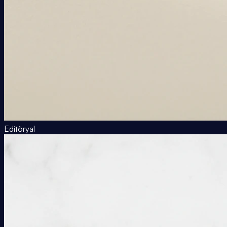
Editöryal