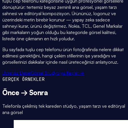
tuşlu cep telefonu kategorisine uygun profesyonel görsellere
dönüştürür: tertemiz beyaz zeminli ana görsel, yaşam tarzı
sahnesi ve editöryal kompozisyon. Ürününüz, logonuz ve
üzerindeki metin birebir korunur — yapay zeka sadece
sahneyi kurar, ürünü değiştirmez. Nokia, TCL, Genel Markalar
gibi markaların yoğun olduğu bu kategoride görsel kalitesi,
listede öne çıkmanın en hızlı yoludur.
Bu sayfada tuşlu cep telefonu ürün fotoğrafında nelere dikkat
edilmesi gerektiğini, hangi çekim stillerinin işe yaradığını ve
görsellerinizi dakikalar içinde nasıl üreteceğinizi anlatıyoruz.
Ücretsiz Dene
Görsel Stüdyo'yu Keşfet →
GERÇEK ÖRNEKLER
Önce → Sonra
Telefonla çekilmiş tek kareden stüdyo, yaşam tarzı ve editöryal
ana görsel