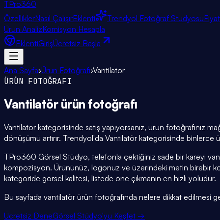
TPro
360
Özellikler
Nasıl Çalışır
Eklenti
Trendyol Fotoğraf Stüdyosu
Fiya
Ürün Analiz
Komisyon Hesapla
Eklenti
Giriş
Ücretsiz Başla
Ana Sayfa
›
Ürün Fotoğrafı
›
Vantilatör
ÜRÜN FOTOĞRAFI
Vantilatör
ürün fotoğrafı
Vantilatör kategorisinde satış yapıyorsanız, ürün fotoğrafınız mağ
dönüşümü artırır. Trendyol'da Vantilatör kategorisinde binlerce ü
TPro360 Görsel Stüdyo, telefonla çektiğiniz sade bir kareyi van
kompozisyon. Ürününüz, logonuz ve üzerindeki metin birebir k
kategoride görsel kalitesi, listede öne çıkmanın en hızlı yoludur.
Bu sayfada vantilatör ürün fotoğrafında nelere dikkat edilmesi gerek
Ücretsiz Dene
Görsel Stüdyo'yu Keşfet →