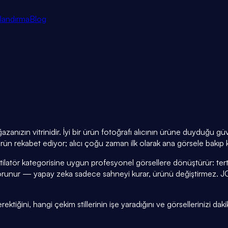
tlandırma
Blog
azanızın vitrinidir. İyi bir ürün fotoğrafı alıcının ürüne duyduğu 
rün rekabet ediyor; alıcı çoğu zaman ilk olarak ana görsele bakıp k
tilatör kategorisine uygun profesyonel görsellere dönüştürür: ter
orunur — yapay zeka sadece sahneyi kurar, ürünü değiştirmez. J
tiğini, hangi çekim stillerinin işe yaradığını ve görsellerinizi daki