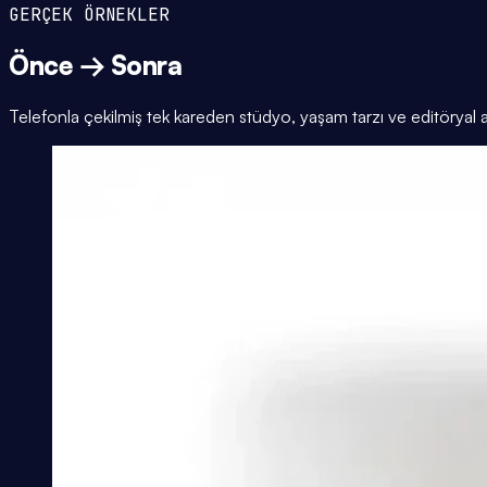
GERÇEK ÖRNEKLER
Önce → Sonra
Telefonla çekilmiş tek kareden stüdyo, yaşam tarzı ve editöryal 