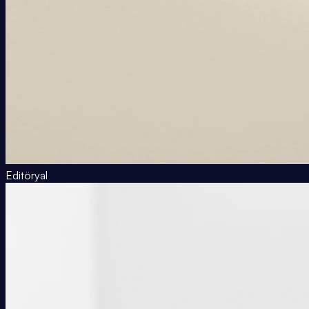
Editöryal