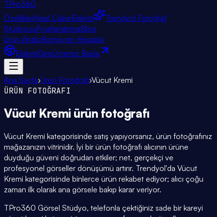
TPro
360
Özellikler
Nasıl Çalışır
Eklenti
Trendyol Fotoğraf
Stüdyosu
Fiyatlandırma
Blog
Ürün Analiz
Komisyon Hesapla
Eklenti
Giriş
Ücretsiz Başla
Ana Sayfa
›
Ürün Fotoğrafı
›
Vücut Kremi
ÜRÜN FOTOĞRAFI
Vücut Kremi
ürün fotoğrafı
Vücut Kremi kategorisinde satış yapıyorsanız, ürün fotoğrafınız
mağazanızın vitrinidir. İyi bir ürün fotoğrafı alıcının ürüne
duyduğu güveni doğrudan etkiler; net, gerçekçi ve
profesyonel görseller dönüşümü artırır. Trendyol'da Vücut
Kremi kategorisinde binlerce ürün rekabet ediyor; alıcı çoğu
zaman ilk olarak ana görsele bakıp karar veriyor.
TPro360 Görsel Stüdyo, telefonla çektiğiniz sade bir kareyi