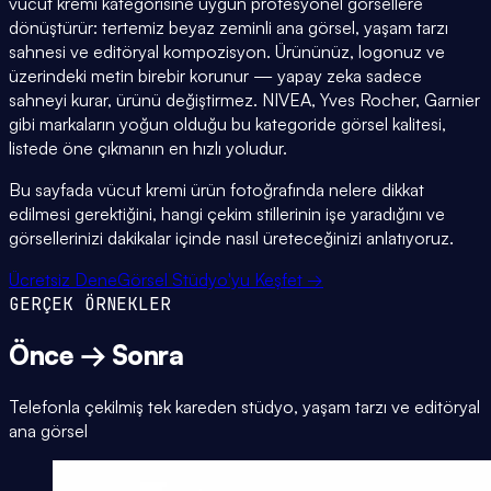
vücut kremi kategorisine uygun profesyonel görsellere
dönüştürür: tertemiz beyaz zeminli ana görsel, yaşam tarzı
sahnesi ve editöryal kompozisyon. Ürününüz, logonuz ve
üzerindeki metin birebir korunur — yapay zeka sadece
sahneyi kurar, ürünü değiştirmez. NIVEA, Yves Rocher, Garnier
gibi markaların yoğun olduğu bu kategoride görsel kalitesi,
listede öne çıkmanın en hızlı yoludur.
Bu sayfada vücut kremi ürün fotoğrafında nelere dikkat
edilmesi gerektiğini, hangi çekim stillerinin işe yaradığını ve
görsellerinizi dakikalar içinde nasıl üreteceğinizi anlatıyoruz.
Ücretsiz Dene
Görsel Stüdyo'yu Keşfet →
GERÇEK ÖRNEKLER
Önce → Sonra
Telefonla çekilmiş tek kareden stüdyo, yaşam tarzı ve editöryal
ana görsel