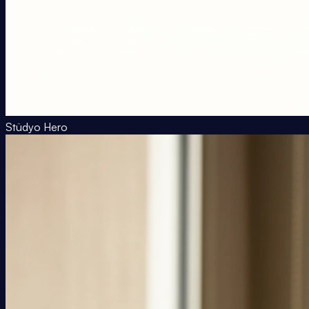
Stüdyo Hero