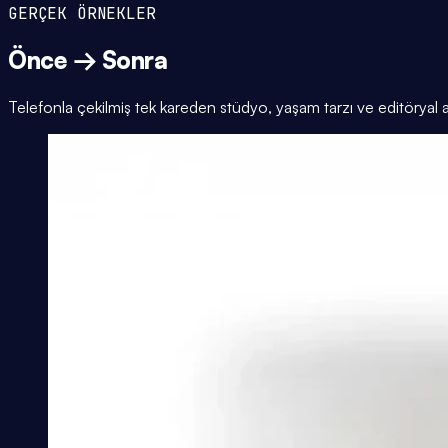
GERÇEK ÖRNEKLER
Önce → Sonra
Telefonla çekilmiş tek kareden stüdyo, yaşam tarzı ve editöryal 