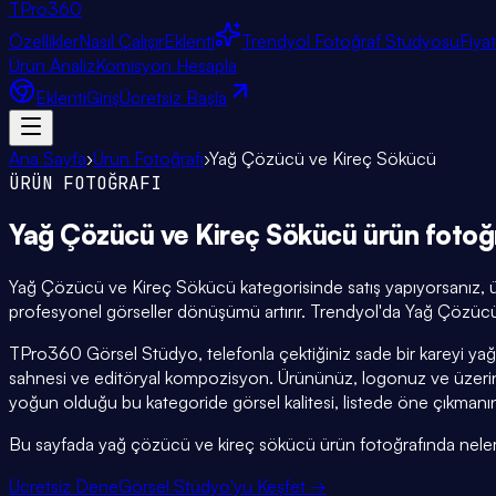
TPro
360
Özellikler
Nasıl Çalışır
Eklenti
Trendyol Fotoğraf Stüdyosu
Fiya
Ürün Analiz
Komisyon Hesapla
Eklenti
Giriş
Ücretsiz Başla
Ana Sayfa
›
Ürün Fotoğrafı
›
Yağ Çözücü ve Kireç Sökücü
ÜRÜN FOTOĞRAFI
Yağ Çözücü ve Kireç Sökücü
ürün fotoğ
Yağ Çözücü ve Kireç Sökücü kategorisinde satış yapıyorsanız, ürü
profesyonel görseller dönüşümü artırır. Trendyol'da Yağ Çözücü 
TPro360 Görsel Stüdyo, telefonla çektiğiniz sade bir kareyi ya
sahnesi ve editöryal kompozisyon. Ürününüz, logonuz ve üzerind
yoğun olduğu bu kategoride görsel kalitesi, listede öne çıkmanın
Bu sayfada yağ çözücü ve kireç sökücü ürün fotoğrafında nelere dik
Ücretsiz Dene
Görsel Stüdyo'yu Keşfet →