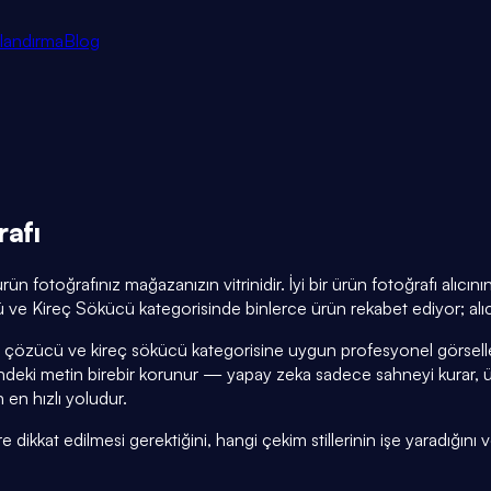
tlandırma
Blog
rafı
n fotoğrafınız mağazanızın vitrinidir. İyi bir ürün fotoğrafı alıc
ve Kireç Sökücü kategorisinde binlerce ürün rekabet ediyor; alıcı
ğ çözücü ve kireç sökücü kategorisine uygun profesyonel görselle
eki metin birebir korunur — yapay zeka sadece sahneyi kurar, ür
 en hızlı yoludur.
kat edilmesi gerektiğini, hangi çekim stillerinin işe yaradığını ve 