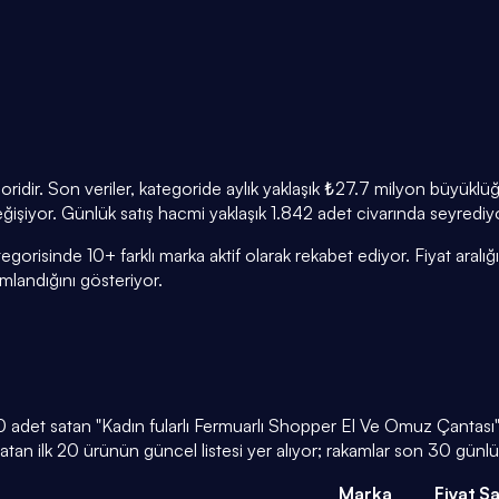
ridir. Son veriler, kategoride aylık yaklaşık ₺27.7 milyon büyükl
eğişiyor. Günlük satış hacmi yaklaşık 1.842 adet civarında seyrediy
egorisinde 10+ farklı marka aktif olarak rekabet ediyor. Fiyat aral
andığını gösteriyor.
 adet satan "Kadın fularlı Fermuarlı Shopper El Ve Omuz Çantası" 
an ilk 20 ürünün güncel listesi yer alıyor; rakamlar son 30 günlü
Marka
Fiyat
Sa