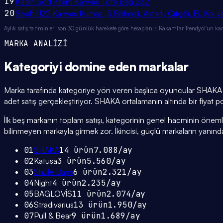
19
Kadın Soft Krem Kanvas Tote Bag 232
20
Siyah U22 Kanvas Kumaş ,3 Bölmeli, Astarlı, Çıtçıtlı, El, Kol
Aylık satış tahminleri son 30 günlük harekete göre hesaplanır. Rakamlar Trendyol'un ka
MARKA ANALİZİ
Kategoriyi domine eden
markalar
Marka tarafında kategoriye yön veren başlıca oyuncular SHAKA (
adet satış gerçekleştiriyor. SHAKA ortalamanın altında bir fiyat po
İlk beş markanın toplam satışı, kategorinin genel hacminin önemli bi
bilinmeyen markayla girmek zor. İkincisi, güçlü markaların yanınd
01
SHAKA
14
ürün
7.088
/ay
02
Katusa
3
ürün
5.560
/ay
03
Shule Bags
6
ürün
2.321
/ay
04
Night
4
ürün
2.235
/ay
05
BAGLOVİS
11
ürün
2.074
/ay
06
Stradivarius
13
ürün
1.950
/ay
07
Pull & Bear
9
ürün
1.689
/ay