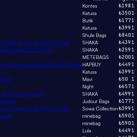
₺198
1
Kontes
₺350
1
Katusa
₺177
1
Butik
₺399
1
Katusa
₺840
1
Shule Bags
₺439
1
j Çantalı, El, Kol ve Omuz Çantası
SHAKA
₺259
1
uz Çantası U:23 E:16 G:7
SHAKA
₺200
1
METEBAGS
₺449
1
Işçilik Ve Yumuşak Suni Deri El Çantası
HAPBUY
₺399
1
Katusa
₺50
1
93918
Mavi
₺657
1
Night
₺499
1
ın El Ve Omuz Çantası
SHAKA
₺177
1
 Çantası
Judour Bags
₺399
1
Ve Omuz Çantası U:30 E:35 G:10 Cm
Sowa Collection
₺590
1
ırmızı
minebag
₺590
1
minebag
₺449
1
Lula