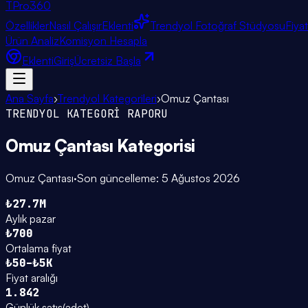
TPro
360
Özellikler
Nasıl Çalışır
Eklenti
Trendyol Fotoğraf Stüdyosu
Fiya
Ürün Analiz
Komisyon Hesapla
Eklenti
Giriş
Ücretsiz Başla
Ana Sayfa
›
Trendyol Kategorileri
›
Omuz Çantası
TRENDYOL KATEGORİ RAPORU
Omuz Çantası
Kategorisi
Omuz Çantası
·
Son güncelleme:
5 Ağustos 2026
₺27.7M
Aylık pazar
₺700
Ortalama fiyat
₺50–₺5K
Fiyat aralığı
1.842
Günlük satış
(
adet
)