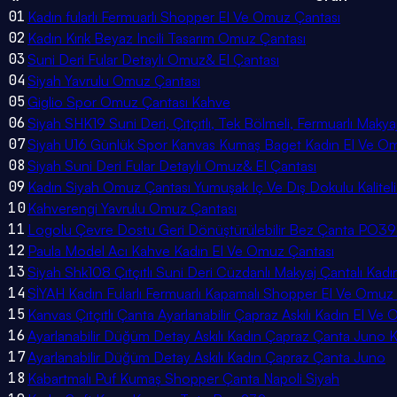
01
Kadın fularlı Fermuarlı Shopper El Ve Omuz Çantası
02
Kadın Kırık Beyaz Incili Tasarım Omuz Çantası
03
Suni Deri Fular Detaylı Omuz& El Çantası
04
Siyah Yavrulu Omuz Çantası
05
Giglio Spor Omuz Çantası Kahve
06
Siyah SHK19 Suni Deri, Çıtçıtlı, Tek Bölmeli, Fermuarlı Makya
07
Siyah U16 Günlük Spor Kanvas Kumaş Baget Kadın El Ve Om
08
Siyah Suni Deri Fular Detaylı Omuz& El Çantası
09
Kadın Siyah Omuz Çantası Yumuşak Iç Ve Dış Dokulu Kaliteli 
10
Kahverengi Yavrulu Omuz Çantası
11
Logolu Çevre Dostu Geri Dönüştürülebilir Bez Çanta PO3
12
Paula Model Acı Kahve Kadın El Ve Omuz Çantası
13
Siyah Shk108 Çıtçıtlı Suni Deri Cüzdanlı Makyaj Çantalı Kad
14
SİYAH Kadın Fularlı Fermuarlı Kapamalı Shopper El Ve Omuz
15
Kanvas Çıtçıtlı Çanta Ayarlanabilir Çapraz Askılı Kadın El 
16
Ayarlanabilir Düğüm Detay Askılı Kadın Çapraz Çanta Juno K
17
Ayarlanabilir Düğüm Detay Askılı Kadın Çapraz Çanta Juno
18
Kabartmalı Puf Kumaş Shopper Çanta Napoli Siyah