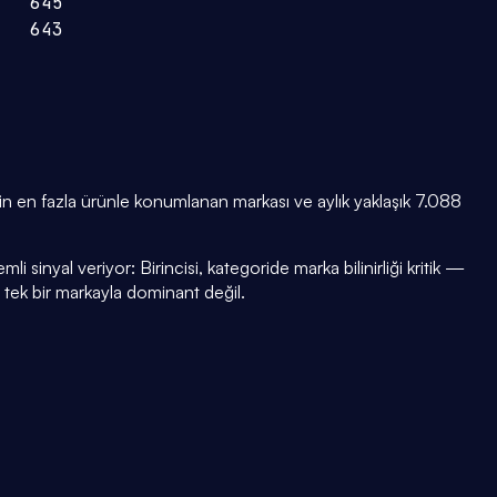
645
643
n en fazla ürünle konumlanan markası ve aylık yaklaşık 7.088
i sinyal veriyor: Birincisi, kategoride marka bilinirliği kritik —
i tek bir markayla dominant değil.