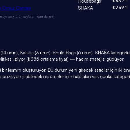
₺467
1
Housebags
₺249
1
 ve Omuz Çantası
SHAKA
muya açık ürün sayfalarından derlenir.
14 ürün), Katusa (3 ürün), Shule Bags (6 ürün). SHAKA kategorini
litikası izliyor (₺385 ortalama fiyat) — hacim stratejisi güdüyor.
r kısmını oluşturuyor. Bu durum yeni girecek satıcılar için iki öneml
a pozisyon alabilecek niş ürünler için hâlâ alan var, çünkü kategor