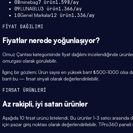
08
minebag
7
ürün
1.598
/ay
09
LUNABLU
3
ürün
1.366
/ay
10
Genel Markalar
12
ürün
1.336
/ay
FİYAT DAĞILIMI
Fiyatlar
nerede yoğunlaşıyor
?
Omuz Çantası kategorisinde fiyat dağılımı incelendiğinde ürün
omurgası olarak görülebilir.
İlginç bir gözlem: Ürün sayısı en yüksek bant ₺500-1000 olsa da, 
bant bu — fırsat sinyali olarak değerlendirilebilir.
FIRSAT ÜRÜNLERİ
Az rakipli,
iyi satan
ürünler
Aşağıda 10 fırsat ürünü listelendi. Bu ürünler 1-3 satıcı arasında
için pazar giriş noktası olarak değerlendirilebilir. TPro360 paneli ü