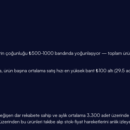
lerin çoğunluğu ₺500-1000 bandında yoğunlaşıyor — toplam ürünle
ürün başına ortalama satış hızı en yüksek bant ₺100 altı (29.5 adet
 değişen dar rekabete sahip ve aylık ortalama 3.300 adet üzerinde sa
zerinden bu ürünleri takibe alıp stok-fiyat hareketlerini anlık izleyeb