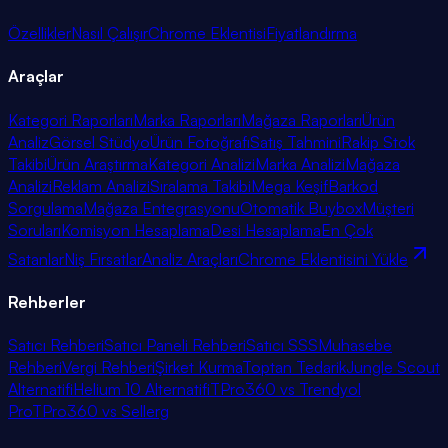
Özellikler
Nasıl Çalışır
Chrome Eklentisi
Fiyatlandırma
Araçlar
Kategori Raporları
Marka Raporları
Mağaza Raporları
Ürün
Analiz
Görsel Stüdyo
Ürün Fotoğrafı
Satış Tahmini
Rakip Stok
Takibi
Ürün Araştırma
Kategori Analizi
Marka Analizi
Mağaza
Analizi
Reklam Analizi
Sıralama Takibi
Mega Keşif
Barkod
Sorgulama
Mağaza Entegrasyonu
Otomatik Buybox
Müşteri
Soruları
Komisyon Hesaplama
Desi Hesaplama
En Çok
Satanlar
Niş Fırsatlar
Analiz Araçları
Chrome Eklentisini Yükle
Rehberler
Satıcı Rehberi
Satıcı Paneli Rehberi
Satıcı SSS
Muhasebe
Rehberi
Vergi Rehberi
Şirket Kurma
Toptan Tedarik
Jungle Scout
Alternatifi
Helium 10 Alternatifi
TPro360 vs Trendyol
Pro
TPro360 vs Sellerg