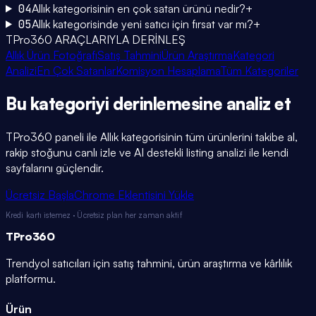
04
Allık kategorisinin en çok satan ürünü nedir?
+
05
Allık kategorisinde yeni satıcı için fırsat var mı?
+
TPro360 ARAÇLARIYLA DERİNLEŞ
Allık Ürün Fotoğrafı
Satış Tahmini
Ürün Araştırma
Kategori
Analizi
En Çok Satanlar
Komisyon Hesaplama
Tüm Kategoriler
Bu kategoriyi
derinlemesine
analiz et
TPro360 paneli ile
Allık
kategorisinin tüm ürünlerini takibe al,
rakip stoğunu canlı izle ve AI destekli listing analizi ile kendi
sayfalarını güçlendir.
Ücretsiz Başla
Chrome Eklentisini Yükle
Kredi kartı istemez · Ücretsiz plan her zaman aktif
TPro
360
Trendyol satıcıları için satış tahmini, ürün araştırma ve kârlılık
platformu.
Ürün