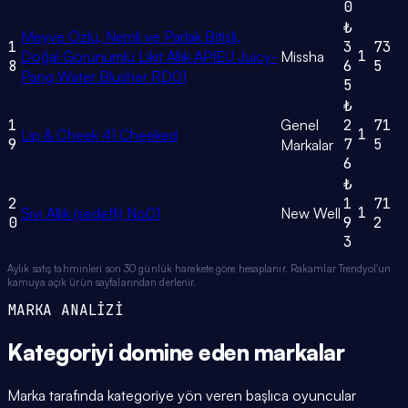
0
₺
Meyve Özlü, Nemli ve Parlak Bitişli,
1
3
73
1
Doğal Görünümlü Likit Allık APIEU Juicy-
Missha
8
6
5
Pang Water Blusher RD01
5
₺
1
Genel
2
71
1
Lip & Cheek 41 Cheeked
9
7
5
Markalar
6
₺
2
1
71
1
Sıvı Allık (sedefli) No01
New Well
0
9
2
3
Aylık satış tahminleri son 30 günlük harekete göre hesaplanır. Rakamlar Trendyol'un
kamuya açık ürün sayfalarından derlenir.
MARKA ANALİZİ
Kategoriyi domine eden
markalar
Marka tarafında kategoriye yön veren başlıca oyuncular