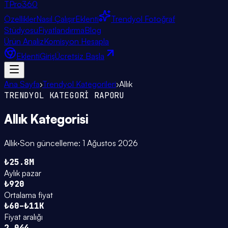
TPro
360
Özellikler
Nasıl Çalışır
Eklenti
Trendyol Fotoğraf
Stüdyosu
Fiyatlandırma
Blog
Ürün Analiz
Komisyon Hesapla
Eklenti
Giriş
Ücretsiz Başla
Ana Sayfa
›
Trendyol Kategorileri
›
Allık
TRENDYOL KATEGORİ RAPORU
Allık
Kategorisi
Allık
·
Son güncelleme:
1 Ağustos 2026
₺25.8M
Aylık pazar
₺920
Ortalama fiyat
₺60–₺11K
Fiyat aralığı
2.044