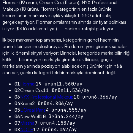
Flormar (19 ürün), Cream Co. (11 ürün), NYX Professional
Makeup (10 ürün). Flormar kategorinin en fazla ürünle
konumlanan markası ve aylık yaklaşık 11.560 adet satış
gerçekleştiriyor. Flormar ortalamanın altında bir fiyat politikası
izliyor (₺416 ortalama fiyat) — hacim stratejisi güdüyor.
İlk beş markanın toplam satışı, kategorinin genel hacminin
önemli bir kısmını oluşturuyor. Bu durum yeni girecek satıcılar
için iki önemli sinyal veriyor: Birincisi, kategoride marka bilinirliği
kritik — bilinmeyen markayla girmek zor. İkincisi, güçlü
markaların yanında pozisyon alabilecek niş ürünler için hâlâ
alan var, çünkü kategori tek bir markayla dominant değil.
01
Flormar
19
ürün
11.560
/ay
02
Cream Co.
11
ürün
11.536
/ay
03
NYX Professional Makeup
10
ürün
6.366
/ay
04
Kremi
2
ürün
4.806
/ay
05
L'Oreal Paris
4
ürün
4.555
/ay
06
New Well
10
ürün
4.244
/ay
07
Missha
7
ürün
4.153
/ay
08
NOTE
17
ürün
4.062
/ay