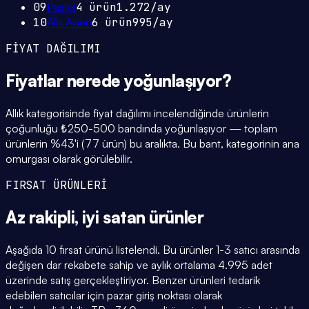
09
Pastel
4
ürün
1.272
/ay
10
Alix Avien
6
ürün
995
/ay
FİYAT DAĞILIMI
Fiyatlar
nerede yoğunlaşıyor
?
Allık kategorisinde fiyat dağılımı incelendiğinde ürünlerin
çoğunluğu ₺250-500 bandında yoğunlaşıyor — toplam
ürünlerin %43'i (77 ürün) bu aralıkta. Bu bant, kategorinin ana
omurgası olarak görülebilir.
FIRSAT ÜRÜNLERİ
Az rakipli,
iyi satan
ürünler
Aşağıda 10 fırsat ürünü listelendi. Bu ürünler 1-3 satıcı arasında
değişen dar rekabete sahip ve aylık ortalama 4.995 adet
üzerinde satış gerçekleştiriyor. Benzer ürünleri tedarik
edebilen satıcılar için pazar giriş noktası olarak