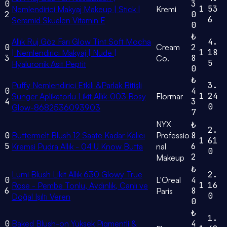
0
3
1
53
Nemlendirici Makyaj Makeup | Stick |
Kremi
2
0
6
Seramid Skualen Vitamin E
0
₺
Allık Ruj Göz Farı Glow Tint Soft Mocha
4.
0
Cream
2
1
18
| Nemlendirici Makyaj | Nude |
3
8
Co.
5
Hyaluronik Asit Peptit
0
₺
Puffy Nemlendirici Etkili &Parlak Bitişli
3.
0
4
1
24
Sünger Aplikatörlü Likit Allık-003 Rosy
Flormar
4
3
0
Glow-8682536093903
7
NYX
₺
2.
0
Buttermelt Blush 12 Saate Kadar Kalıcı
Professio
8
1
61
5
6
Kremsi Pudra Allık - 04 U Know Butta
nal
0
2
Makeup
₺
Lumi Blush Likit Allık 630 Glowy True
2.
0
L'Oreal
4
1
16
Rose - Pembe Tonlu, Aydınlık, Canlı ve
6
8
Paris
0
Doğal Işıltı Veren
0
₺
1.
0
Baked Blush-on Yüksek Pigmentli &
4