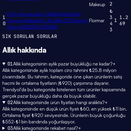
2
Makeup
₺
Puffy Nemlendirici Etkili&Parlak Bitişli
1
3
1.2
1
Sünger Aplikatörlü Likit Allık-002Peachy
Flormar
0
4
69
Glow-8682536093880
3
SIK SORULAN SORULAR
Allık
hakkında
01
Allık kategorisinin aylık pazar büyüklüğü ne kadar?
+
Allık kategorisinde aylık toplam ciro tahmini ₺25.8 milyon
civarındadır. Bu tahmin, kategoride öne çıkan ürünlerin satış
hacmi ile ortalama fiyatların (₺920) çarpımına dayanır.
Trendyol'da bu kategoride listelenen tüm ürünler kapsamında
gerçek pazar büyüklüğü daha da büyük olabilir.
02
Allık kategorisinde ürün fiyatları hangi aralıkta?
+
Allık kategorisinde en düşük ürün fiyatı ₺60, en yüksek ₺11 bin.
Ortalama fiyat ₺920 seviyesinde. Ürünlerin büyük çoğunluğu
₺552-₺1 bin bandında yoğunlaşıyor.
03
Allık kategorisinde rekabet nasıl?
+