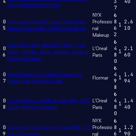
4
3
40
Glow-8682536093903
7
NYX
₺
0
Buttermelt Blush 12 Saate Kadar Kalıcı
Professio
8
2.6
1
5
6
10
Kremsi Pudra Allık - 04 U Know Butta
nal
2
Makeup
₺
Lumi Blush Likit Allık 630 Glowy True
0
L'Oreal
4
2.1
1
Rose - Pembe Tonlu, Aydınlık, Canlı ve
6
8
60
Paris
Doğal Işıltı Veren
0
₺
0
Baked Blush-on Yüksek Pigmentli &
4
1.4
1
Flormar
7
9
94
Doğal Işıltılı Fırınlanmış Allık
8
₺
0
L'Oréal Paris Lumi Blush Likit Allık - 635
L'Oreal
4
1.4
1
8
8
40
Glowy Worth It Medium
Paris
0
NYX
₺
0
Buttermelt Blush Kremsi Pudra Allık - 02
Professio
8
1.2
1
9
6
90
Butta Together
nal