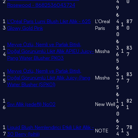
2
4
0
Rosewood - 8682536043724
9
₺
1
L'Oréal Paris Lumi Blush Likit Allık - 625
L'Oreal
4
87
1
3
8
0
Glowy Gold Pink
Paris
0
₺
Meyve Özlü, Nemli ve Parlak Bitişli,
1
3
83
1
Doğal Görünümlü Likit Allık APIEU Juicy-
Missha
4
6
7
Pang Water Blusher PK03
5
₺
Meyve Özlü, Nemli ve Parlak Bitişli,
1
3
83
1
Doğal Görünümlü Likit Allık Juicy-Pang
Missha
5
7
7
Water Blusher (SPK01)
5
₺
1
1
82
1
Sıvı Allık (sedefli) No02
New Well
6
9
1
0
₺
1
Liquid Blush Nemlendirici Etkili Likit Allık -
2
78
1
NOTE
7
4
3
30 Berry (Işıltılı)