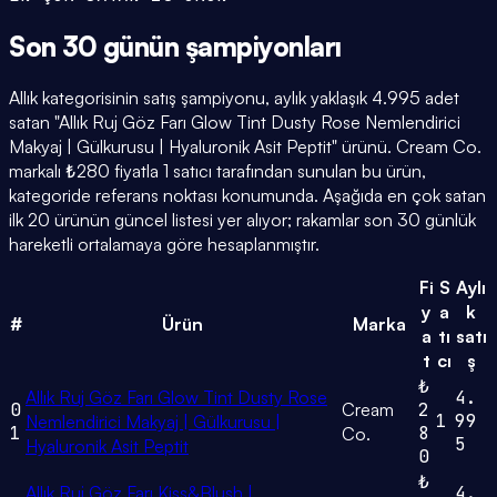
Son 30 günün
şampiyonları
Allık kategorisinin satış şampiyonu, aylık yaklaşık 4.995 adet
satan "Allık Ruj Göz Farı Glow Tint Dusty Rose Nemlendirici
Makyaj | Gülkurusu | Hyaluronik Asit Peptit" ürünü. Cream Co.
markalı ₺280 fiyatla 1 satıcı tarafından sunulan bu ürün,
kategoride referans noktası konumunda. Aşağıda en çok satan
ilk 20 ürünün güncel listesi yer alıyor; rakamlar son 30 günlük
hareketli ortalamaya göre hesaplanmıştır.
Fi
S
Aylı
y
a
k
#
Ürün
Marka
a
tı
satı
t
cı
ş
₺
Allık Ruj Göz Farı Glow Tint Dusty Rose
4.
0
Cream
2
1
99
Nemlendirici Makyaj | Gülkurusu |
1
8
Co.
5
Hyaluronik Asit Peptit
0
₺
Allık Ruj Göz Farı Kiss&Blush |
4.