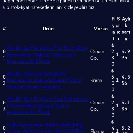
değerlendirilebilir. TPro360 paneli üzerinden bu ürünleri takibe
alıp stok-fiyat hareketlerini anlık izleyebilirsiniz.
Fi
S
Aylı
y
at
k
#
Ürün
Marka
a
ıc
satı
t
ı
ş
₺
Allık Ruj Göz Farı Glow Tint Dusty Rose
0
Cream
2
4.9
1
Nemlendirici Makyaj | Gülkurusu |
1
8
95
Co.
Hyaluronik Asit Peptit
0
₺
Allık Ruj Göz Farı Kiss&Blush |
0
3
4.5
1
Nemlendirici Makyaj Makeup | Stick |
Kremi
2
0
36
Seramid Skualen Vitamin E
0
₺
Allık Ruj Göz Farı Glow Tint Soft Mocha
0
Cream
2
4.1
1
| Nemlendirici Makyaj | Nude |
3
8
85
Co.
Hyaluronik Asit Peptit
0
₺
Puffy Nemlendirici Etkili &Parlak Bitişli
0
4
3.2
1
Sünger Aplikatörlü Likit Allık-003 Rosy
Flormar