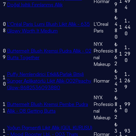
1
49
Flormar
7
9
Doğal Işıltılı Fırınlanmış Allık
4
8
₺
1.
0
L'Oréal Paris Lumi Blush Likit Allık - 635
L'Oreal
4
1
44
8
8
Glowy Worth It Medium
Paris
0
0
NYX
₺
1.
0
Buttermelt Blush Kremsi Pudra Allık - 02
Professio
8
1
29
9
6
Butta Together
nal
0
2
Makeup
₺
Puffy Nemlendirici Etkili&Parlak Bitişli
1.
1
3
1
26
Sünger Aplikatörlü Likit Allık-002Peachy
Flormar
0
4
9
Glow-8682536093880
3
NYX
₺
1
Buttermelt Blush Kremsi Pembe Pudra
Professio
8
99
1
1
6
0
Allık - 08 Getting Butta
nal
2
Makeup
₺
Yoğun Pigmentli Likit Allık (GÜL KURUSU)
1
3
93
1
- Mood Booster Lbl. - 003 Thats
Flormar