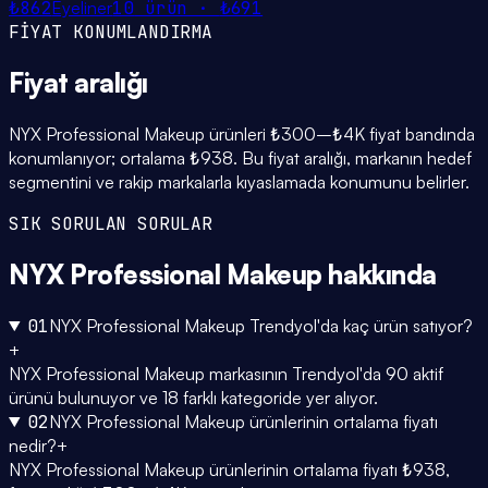
₺862
Eyeliner
10
ürün ·
₺691
FİYAT KONUMLANDIRMA
Fiyat
aralığı
NYX Professional Makeup ürünleri ₺300–₺4K fiyat bandında
konumlanıyor; ortalama ₺938. Bu fiyat aralığı, markanın hedef
segmentini ve rakip markalarla kıyaslamada konumunu belirler.
SIK SORULAN SORULAR
NYX Professional Makeup
hakkında
01
NYX Professional Makeup Trendyol'da kaç ürün satıyor?
+
NYX Professional Makeup markasının Trendyol'da 90 aktif
ürünü bulunuyor ve 18 farklı kategoride yer alıyor.
02
NYX Professional Makeup ürünlerinin ortalama fiyatı
nedir?
+
NYX Professional Makeup ürünlerinin ortalama fiyatı ₺938,