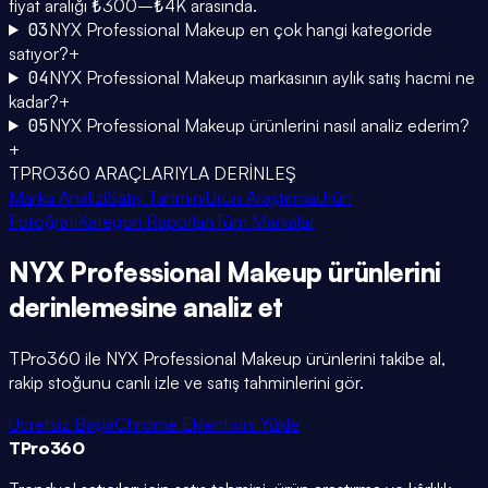
fiyat aralığı ₺300–₺4K arasında.
03
NYX Professional Makeup en çok hangi kategoride
satıyor?
+
04
NYX Professional Makeup markasının aylık satış hacmi ne
kadar?
+
05
NYX Professional Makeup ürünlerini nasıl analiz ederim?
+
TPRO360 ARAÇLARIYLA DERİNLEŞ
Marka Analizi
Satış Tahmini
Ürün Araştırma
Ürün
Fotoğrafı
Kategori Raporları
Tüm Markalar
NYX Professional Makeup
ürünlerini
derinlemesine
analiz et
TPro360 ile
NYX Professional Makeup
ürünlerini takibe al,
rakip stoğunu canlı izle ve satış tahminlerini gör.
Ücretsiz Başla
Chrome Eklentisini Yükle
TPro
360