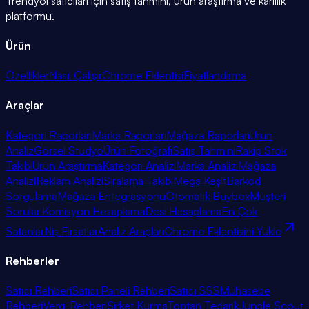
Trendyol satıcıları için satış tahmini, ürün araştırma ve kârlılık
platformu.
Ürün
Özellikler
Nasıl Çalışır
Chrome Eklentisi
Fiyatlandırma
Araçlar
Kategori Raporları
Marka Raporları
Mağaza Raporları
Ürün
Analiz
Görsel Stüdyo
Ürün Fotoğrafı
Satış Tahmini
Rakip Stok
Takibi
Ürün Araştırma
Kategori Analizi
Marka Analizi
Mağaza
Analizi
Reklam Analizi
Sıralama Takibi
Mega Keşif
Barkod
Sorgulama
Mağaza Entegrasyonu
Otomatik Buybox
Müşteri
Soruları
Komisyon Hesaplama
Desi Hesaplama
En Çok
Satanlar
Niş Fırsatlar
Analiz Araçları
Chrome Eklentisini Yükle
Rehberler
Satıcı Rehberi
Satıcı Paneli Rehberi
Satıcı SSS
Muhasebe
Rehberi
Vergi Rehberi
Şirket Kurma
Toptan Tedarik
Jungle Scout