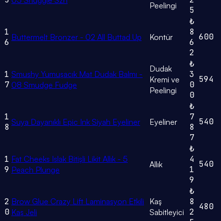
05 Snuggle Szn
Peelingi
5
₺
1
8
600
Buttermelt Bronzer - 02 All Buttad Up
Kontür
6
6
2
₺
Dudak
1
Smushy Yumuşacık Mat Dudak Balmı -
3
594
Kremi ve
7
0
08 Smudge Fudge
Peelingi
0
₺
1
7
540
Suya Dayanıklı Epic Ink Siyah Eyeliner
Eyeliner
8
8
7
₺
1
Fat Cheeks Islak Bitişli Likit Allık - 5
4
540
Allık
9
1
Peach Plunge
9
₺
2
Brow Glue Crazy Lift Laminasyon Etkili
Kaş
8
480
0
2
Kaş Jeli
Sabitleyici