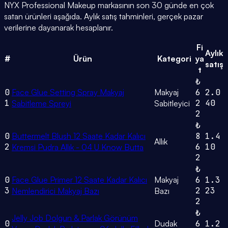
NYX Professional Makeup markasının son 30 günde en çok
satan ürünleri aşağıda. Aylık satış tahminleri, gerçek pazar
verilerine dayanarak hesaplanır.
Fi
Aylık
#
Ürün
Kategori
ya
satış
t
₺
0
Face Glue Setting Spray Makyaj
Makyaj
6
2.0
1
2
40
Sabitleme Spreyi
Sabitleyici
2
₺
0
Buttermelt Blush 12 Saate Kadar Kalıcı
8
1.4
Allık
2
6
10
Kremsi Pudra Allık - 04 U Know Butta
2
₺
0
Face Glue Primer 12 Saate Kadar Kalıcı
Makyaj
6
1.3
3
2
23
Nemlendirici Makyaj Bazı
Bazı
2
₺
Jelly Job Dolgun & Parlak Görünüm
0
Dudak
6
1.2