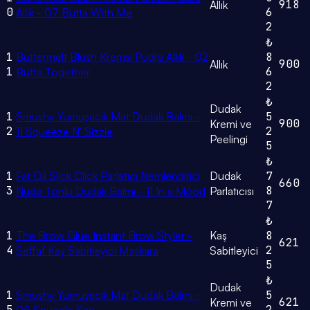
918
Allık
0
6
Allık - 07 Butta With Me
2
₺
1
Buttermelt Blush Kremsi Pudra Allık - 02
8
900
Allık
1
6
Butta Together
2
₺
Dudak
1
Smushy Yumuşacık Mat Dudak Balmı -
5
900
Kremi ve
2
2
11 Squeeze N' Sizzle
Peelingi
5
₺
1
Fat Oil Slick Click Parlatıcı Nemlendirici
Dudak
7
660
3
8
Nude Tonlu Dudak Balmı - 11 In a Mood
Parlatıcısı
7
₺
1
The Brow Glue Instant Brow Styler -
Kaş
8
621
4
2
Şeffaf Kaş Sabitleyici Maskara
Sabitleyici
5
₺
Dudak
1
Smushy Yumuşacık Mat Dudak Balmı -
5
621
Kremi ve
5
2