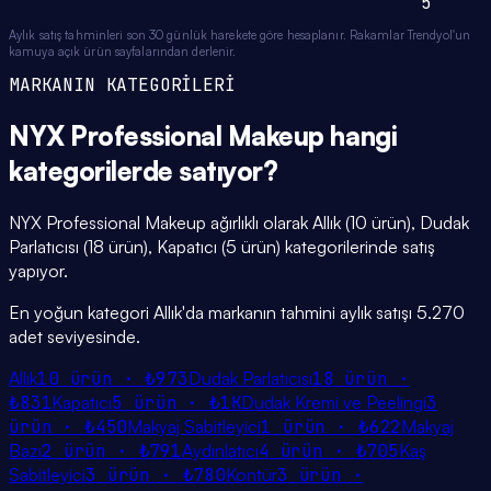
5
Aylık satış tahminleri son 30 günlük harekete göre hesaplanır. Rakamlar Trendyol'un
kamuya açık ürün sayfalarından derlenir.
MARKANIN KATEGORİLERİ
NYX Professional Makeup
hangi
kategorilerde
satıyor?
NYX Professional Makeup ağırlıklı olarak Allık (10 ürün), Dudak
Parlatıcısı (18 ürün), Kapatıcı (5 ürün) kategorilerinde satış
yapıyor.
En yoğun kategori Allık'da markanın tahmini aylık satışı 5.270
adet seviyesinde.
Allık
10
ürün ·
₺973
Dudak Parlatıcısı
18
ürün ·
₺831
Kapatıcı
5
ürün ·
₺1K
Dudak Kremi ve Peelingi
3
ürün ·
₺450
Makyaj Sabitleyici
1
ürün ·
₺622
Makyaj
Bazı
2
ürün ·
₺791
Aydınlatıcı
4
ürün ·
₺705
Kaş
Sabitleyici
3
ürün ·
₺780
Kontür
3
ürün ·