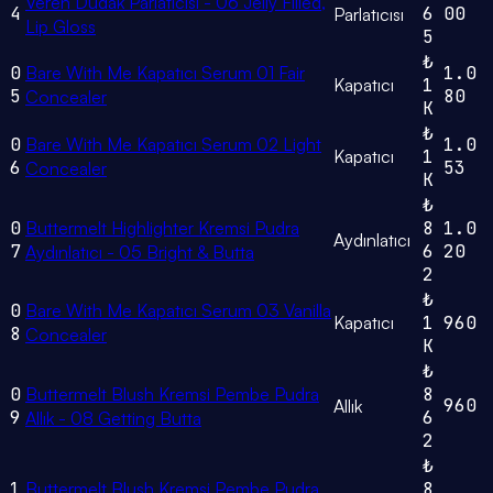
Veren Dudak Parlatıcısı - 06 Jelly Filled,
4
6
00
Parlatıcısı
Lip Gloss
5
₺
0
Bare With Me Kapatıcı Serum 01 Fair
1.0
Kapatıcı
1
5
80
Concealer
K
₺
0
Bare With Me Kapatıcı Serum 02 Light
1.0
Kapatıcı
1
6
53
Concealer
K
₺
0
Buttermelt Highlighter Kremsi Pudra
8
1.0
Aydınlatıcı
7
6
20
Aydınlatıcı - 05 Bright & Butta
2
₺
0
Bare With Me Kapatıcı Serum 03 Vanilla
Kapatıcı
1
960
8
Concealer
K
₺
0
Buttermelt Blush Kremsi Pembe Pudra
8
960
Allık
9
6
Allık - 08 Getting Butta
2
₺
1
Buttermelt Blush Kremsi Pembe Pudra
8