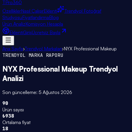
TPro
360
Özellikler
Nasıl Çalışır
Eklenti
Trendyol Fotoğraf
Stüdyosu
Fiyatlandırma
Blog
Ürün Analiz
Komisyon Hesapla
Eklenti
Giriş
Ücretsiz Başla
Ana Sayfa
›
Trendyol Markaları
›
NYX Professional Makeup
TRENDYOL MARKA RAPORU
NYX Professional Makeup
Trendyol
Analizi
Son güncelleme:
5 Ağustos 2026
90
Ürün sayısı
₺938
Ortalama fiyat
18