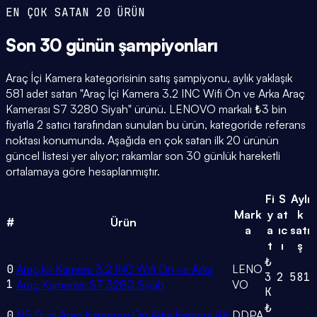
EN ÇOK SATAN 20 ÜRÜN
Son 30 günün
şampiyonları
Araç İçi Kamera kategorisinin satış şampiyonu, aylık yaklaşık
581 adet satan "Araç İçi Kamera 3.2 INC Wifi Ön ve Arka Araç
Kamerası S7 3280 Siyah" ürünü. LENOVO markalı ₺3 bin
fiyatla 2 satıcı tarafından sunulan bu ürün, kategoride referans
noktası konumunda. Aşağıda en çok satan ilk 20 ürünün
güncel listesi yer alıyor; rakamlar son 30 günlük hareketli
ortalamaya göre hesaplanmıştır.
Fi
S
Aylı
Mark
y
at
k
#
Ürün
a
a
ıc
satı
t
ı
ş
₺
0
Araç İçi Kamera 3.2 INC Wifi Ön ve Arka
LENO
3
2
581
1
Araç Kamerası S7 3280 Siyah
VO
K
₺
0
N5 Dual Araç Kamerası Ön Arka Kamera 4K
DDPA