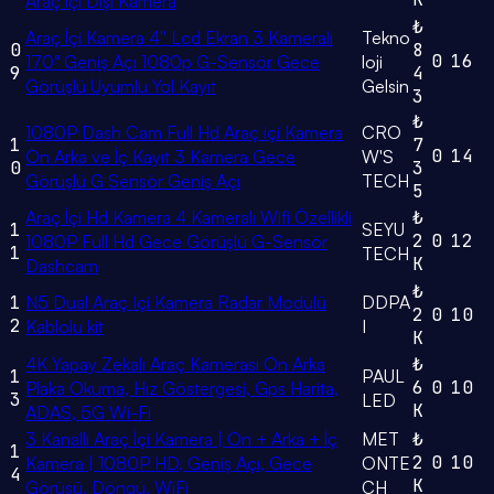
Araç İçi Dışı Kamera
₺
Araç İçi Kamera 4'' Lcd Ekran 3 Kameralı
Tekno
0
8
0
16
170° Geniş Açı 1080p G-Sensör Gece
loji
9
4
Görüşlü Uyumlu Yol Kayıt
Gelsin
3
₺
1080P Dash Cam Full Hd Araç içi Kamera
CRO
1
7
0
14
Ön Arka ve İç Kayıt 3 Kamera Gece
W'S
0
3
Görüşlü G Sensör Geniş Açı
TECH
5
Araç İçi Hd Kamera 4 Kameralı Wifi Özellikli
₺
1
SEYU
2
0
12
1080P Full Hd Gece Görüşlü G-Sensör
1
TECH
K
Dashcam
₺
1
N5 Dual Araç Içi Kamera Radar Modülü
DDPA
2
0
10
2
Kablolu kit
I
K
4K Yapay Zekalı Araç Kamerası Ön Arka
₺
1
PAUL
6
0
10
Plaka Okuma, Hız Göstergesi, Gps Harita,
3
LED
K
ADAS, 5G Wi-Fi
3 Kanallı Araç İçi Kamera | Ön + Arka + İç
MET
₺
1
2
0
10
Kamera | 1080P HD, Geniş Açı, Gece
ONTE
4
K
Görüşü, Döngü, WiFi
CH