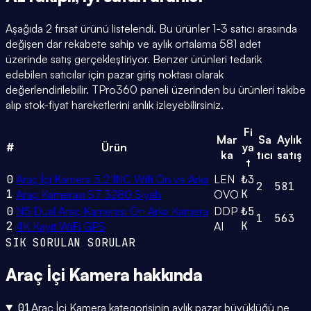
Aşağıda 2 fırsat ürünü listelendi. Bu ürünler 1-3 satıcı arasında
değişen dar rekabete sahip ve aylık ortalama 581 adet
üzerinde satış gerçekleştiriyor. Benzer ürünleri tedarik
edebilen satıcılar için pazar giriş noktası olarak
değerlendirilebilir. TPro360 paneli üzerinden bu ürünleri takibe
alıp stok-fiyat hareketlerini anlık izleyebilirsiniz.
Fi
Mar
Sa
Aylık
#
Ürün
ya
ka
tıcı
satış
t
0
Araç İçi Kamera 3.2 INC Wifi Ön ve Arka
LEN
₺3
2
581
1
K
Araç Kamerası S7 3280 Siyah
OVO
0
N5 Dual Araç Kamerası Ön Arka Kamera
DDP
₺5
1
563
2
K
4K Kayıt WiFi GPS
AI
SIK SORULAN SORULAR
Araç İçi Kamera
hakkında
01
Araç İçi Kamera kategorisinin aylık pazar büyüklüğü ne