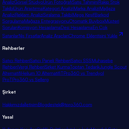
Analiz
Görsel Stüdyo
Ürün Fotoğrafı
Satış Tahmini
Rakip Stok
Takibi
Ürün Araştırma
Kategori Analizi
Marka Analizi
Mağaza
Analizi
Reklam Analizi
Sıralama Takibi
Mega Keşif
Barkod
Sorgulama
Mağaza Entegrasyonu
Otomatik Buybox
Müşteri
Soruları
Komisyon Hesaplama
Desi Hesaplama
En Çok
Satanlar
Niş Fırsatlar
Analiz Araçları
Chrome Eklentisini Yükle
Rehberler
Satıcı Rehberi
Satıcı Paneli Rehberi
Satıcı SSS
Muhasebe
Rehberi
Vergi Rehberi
Şirket Kurma
Toptan Tedarik
Jungle Scout
Alternatifi
Helium 10 Alternatifi
TPro360 vs Trendyol
Pro
TPro360 vs Sellerg
Şirket
Hakkımızda
İletişim
Blog
destek@tpro360.com
Yasal