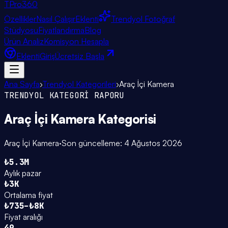
TPro
360
Özellikler
Nasıl Çalışır
Eklenti
Trendyol Fotoğraf
Stüdyosu
Fiyatlandırma
Blog
Ürün Analiz
Komisyon Hesapla
Eklenti
Giriş
Ücretsiz Başla
Ana Sayfa
›
Trendyol Kategorileri
›
Araç İçi Kamera
TRENDYOL KATEGORİ RAPORU
Araç İçi Kamera
Kategorisi
Araç İçi Kamera
·
Son güncelleme:
4 Ağustos 2026
₺5.3M
Aylık pazar
₺3K
Ortalama fiyat
₺735–₺8K
Fiyat aralığı
49