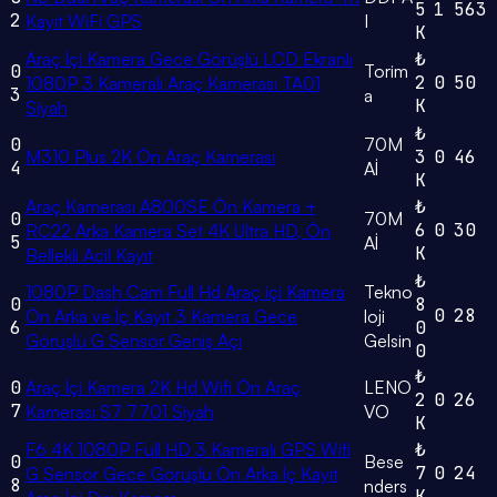
5
1
563
2
Kayıt WiFi GPS
I
K
Araç İçi Kamera Gece Görüşlü LCD Ekranlı
₺
0
Torim
2
0
50
1080P 3 Kameralı Araç Kamerası TA01
3
a
K
Siyah
₺
0
70M
M310 Plus 2K Ön Araç Kamerası
3
0
46
4
Aİ
K
Araç Kamerası A800SE Ön Kamera +
₺
0
70M
6
0
30
RC22 Arka Kamera Set 4K Ultra HD, Ön
5
Aİ
K
Bellekli Acil Kayıt
₺
1080P Dash Cam Full Hd Araç içi Kamera
Tekno
0
8
0
28
Ön Arka ve İç Kayıt 3 Kamera Gece
loji
6
0
Görüşlü G Sensör Geniş Açı
Gelsin
0
₺
0
Araç İçi Kamera 2K Hd Wifi Ön Araç
LENO
2
0
26
7
Kamerası S7 7701 Siyah
VO
K
F6 4K 1080P Full HD 3 Kameralı GPS Wifi
₺
0
Bese
7
0
24
G Sensör Gece Görüşlü Ön Arka İç Kayıt
8
nders
K