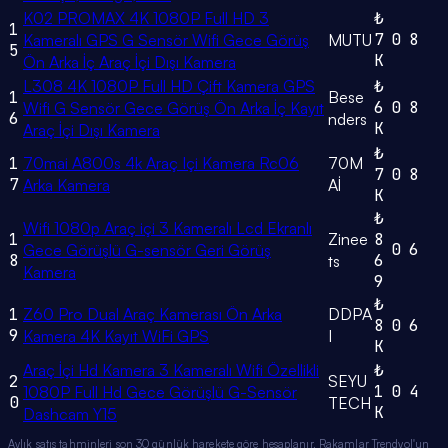
K02 PROMAX 4K 1080P Full HD 3
₺
1
7
0
8
Kameralı GPS G Sensör Wifi Gece Görüş
MUTU
5
K
Ön Arka İç Araç İçi Dışı Kamera
L308 4K 1080P Full HD Çift Kamera GPS
₺
1
Bese
6
0
8
Wifi G Sensör Gece Görüş Ön Arka İç Kayıt
6
nders
K
Araç İçi Dışı Kamera
₺
1
70mai A800s 4k Araç Içi Kamera Rc06
70M
7
0
8
7
Arka Kamera
Aİ
K
₺
Wifi 1080p Araç içi 3 Kameralı Lcd Ekranlı
1
Zinee
8
0
6
Gece Görüşlü G-sensör Geri Görüş
8
6
ts
Kamera
9
₺
1
Z60 Pro Dual Araç Kamerası Ön Arka
DDPA
8
0
6
9
Kamera 4K Kayıt WiFi GPS
I
K
Araç İçi Hd Kamera 3 Kameralı Wifi Özellikli
₺
2
SEYU
1
0
4
1080P Full Hd Gece Görüşlü G-Sensör
0
TECH
K
Dashcam Y15
Aylık satış tahminleri son 30 günlük harekete göre hesaplanır. Rakamlar Trendyol'un