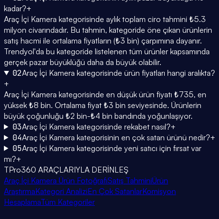
kadar?
+
Araç İçi Kamera kategorisinde aylık toplam ciro tahmini ₺5.3
milyon civarındadır. Bu tahmin, kategoride öne çıkan ürünlerin
satış hacmi ile ortalama fiyatların (₺3 bin) çarpımına dayanır.
Trendyol'da bu kategoride listelenen tüm ürünler kapsamında
gerçek pazar büyüklüğü daha da büyük olabilir.
02
Araç İçi Kamera kategorisinde ürün fiyatları hangi aralıkta?
+
Araç İçi Kamera kategorisinde en düşük ürün fiyatı ₺735, en
yüksek ₺8 bin. Ortalama fiyat ₺3 bin seviyesinde. Ürünlerin
büyük çoğunluğu ₺2 bin-₺4 bin bandında yoğunlaşıyor.
03
Araç İçi Kamera kategorisinde rekabet nasıl?
+
04
Araç İçi Kamera kategorisinin en çok satan ürünü nedir?
+
05
Araç İçi Kamera kategorisinde yeni satıcı için fırsat var
mı?
+
TPro360 ARAÇLARIYLA DERİNLEŞ
Araç İçi Kamera Ürün Fotoğrafı
Satış Tahmini
Ürün
Araştırma
Kategori Analizi
En Çok Satanlar
Komisyon
Hesaplama
Tüm Kategoriler