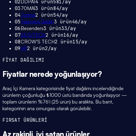
02
DDPAI
4
ürün
581
/ay
03
70MAİ
3
ürün
84
/ay
04
Torima
2
ürün
54
/ay
05
Teknoloji Gelsin
3
ürün
46
/ay
06
Besenders
3
ürün
33
/ay
07
SEYUTECH
2
ürün
16
/ay
08
CROW'S TECH
2
ürün
15
/ay
09
HP
2
ürün
2
/ay
FİYAT DAĞILIMI
Fiyatlar
nerede yoğunlaşıyor
?
Araç İçi Kamera kategorisinde fiyat dağılımı incelendiğinde
ürünlerin çoğunluğu ₺1000 üstü bandında yoğunlaşıyor —
toplam ürünlerin %76'i (25 ürün) bu aralıkta. Bu bant,
kategorinin ana omurgası olarak görülebilir.
FIRSAT ÜRÜNLERİ
Az rakipli,
iyi satan
ürünler