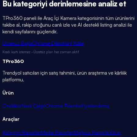
Bu kategoriyi
derinlemesine
analiz et
TPro360 paneli ile
Araç İçi Kamera
kategorisinin tüm ürünlerini
takibe al, rakip stoğunu canlı izle ve AI destekli listing analizi ile
kendi sayfalarını güçlendir.
Ücretsiz Başla
Chrome Eklentisini Yükle
Kredi kartı istemez · Ücretsiz plan her zaman aktif
TPro
360
Trendyol satıcıları için satış tahmini, ürün araştırma ve kârlılık
platformu.
Ürün
Özellikler
Nasıl Çalışır
Chrome Eklentisi
Fiyatlandırma
Araçlar
Kategori Raporları
Marka Raporları
Mağaza Raporları
Ürün