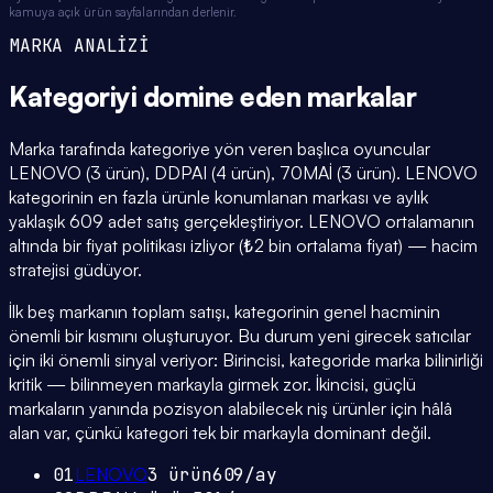
kamuya açık ürün sayfalarından derlenir.
MARKA ANALİZİ
Kategoriyi domine eden
markalar
Marka tarafında kategoriye yön veren başlıca oyuncular
LENOVO (3 ürün), DDPAI (4 ürün), 70MAİ (3 ürün). LENOVO
kategorinin en fazla ürünle konumlanan markası ve aylık
yaklaşık 609 adet satış gerçekleştiriyor. LENOVO ortalamanın
altında bir fiyat politikası izliyor (₺2 bin ortalama fiyat) — hacim
stratejisi güdüyor.
İlk beş markanın toplam satışı, kategorinin genel hacminin
önemli bir kısmını oluşturuyor. Bu durum yeni girecek satıcılar
için iki önemli sinyal veriyor: Birincisi, kategoride marka bilinirliği
kritik — bilinmeyen markayla girmek zor. İkincisi, güçlü
markaların yanında pozisyon alabilecek niş ürünler için hâlâ
alan var, çünkü kategori tek bir markayla dominant değil.
01
LENOVO
3
ürün
609
/ay