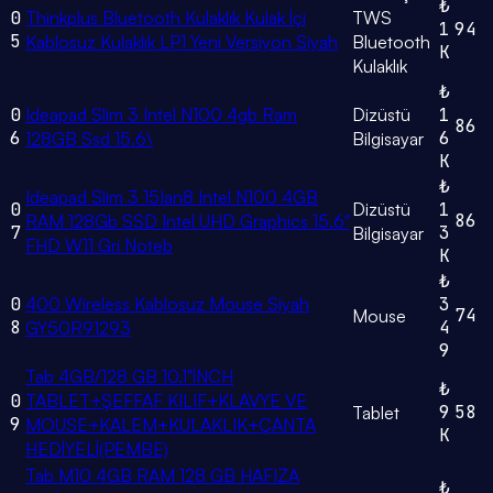
₺
0
Thinkplus Bluetooth Kulaklık Kulak İçi
TWS
1
94
5
Kablosuz Kulaklık LP1 Yeni Versiyon Siyah
Bluetooth
K
Kulaklık
₺
0
Ideapad Slim 3 Intel N100 4gb Ram
Dizüstü
1
86
6
6
128GB Ssd 15.6\
Bilgisayar
K
₺
Ideapad Slim 3 15Ian8 Intel N100 4GB
0
Dizüstü
1
86
RAM 128Gb SSD Intel UHD Graphics 15.6"
7
3
Bilgisayar
FHD W11 Gri Noteb
K
₺
0
400 Wireless Kablosuz Mouse Siyah
3
74
Mouse
8
4
GY50R91293
9
Tab 4GB/128 GB 10.1"İNCH
₺
0
TABLET+ŞEFFAF KILIF+KLAVYE VE
9
58
Tablet
9
MOUSE+KALEM+KULAKLIK+ÇANTA
K
HEDİYELİ(PEMBE)
Tab M10 4GB RAM 128 GB HAFIZA
₺