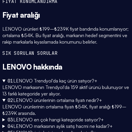
FİYAT KONUMLANDIRMA
Fiyat
aralığı
LENOVO ürünleri ₺199–₺239K fiyat bandında konumlanıyor;
ortalama ₺54K. Bu fiyat aralığı, markanın hedef segmentini ve
rakip markalarla kıyaslamada konumunu belirler.
SIK SORULAN SORULAR
LENOVO
hakkında
01
LENOVO Trendyol'da kaç ürün satıyor?
+
LENOVO markasının Trendyol'da 159 aktif ürünü bulunuyor ve
13 farklı kategoride yer alıyor.
02
LENOVO ürünlerinin ortalama fiyatı nedir?
+
LENOVO ürünlerinin ortalama fiyatı ₺54K, fiyat aralığı ₺199–
₺239K arasında.
03
LENOVO en çok hangi kategoride satıyor?
+
04
LENOVO markasının aylık satış hacmi ne kadar?
+