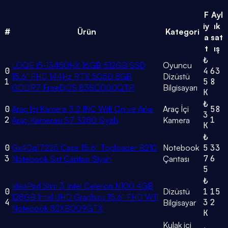
F
Ayl
iy
ık
#
Ürün
Kategori
a
sat
t
ış
₺
LOQE i5-13450HX 16GB 512GB SSD
Oyuncu
0
4
63
15.6" FHD 144Hz RTX 5050 8GB
Dizüstü
1
5
8
GDDR7 FreeDOS 83SC000QTR
Bilgisayarı
K
₺
0
Araç İçi Kamera 3.2 INC Wifi Ön ve Arka
Araç İçi
58
3
2
1
Araç Kamerası S7 3280 Siyah
Kamera
K
₺
0
Gx40q17225 Case 15.6" Toploader B210
Notebook
5
33
3
7
6
Notebook Sırt Çantası Siyah
Çantası
5
₺
IdeaPad Slim 3 Intel Celeron N100 4GB
0
Dizüstü
1
15
128GB Intel UHD Graphics 15.6" FHD W11
4
3
2
Bilgisayar
Notebook 82XB009GTX
K
Kulak içi