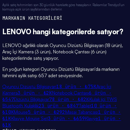
Aylık satış tahminleri son 30 günlük harekete göre hesaplanır. Rakamlar Trendyol'un
kamuya açık ürün sayfalarından derlenir.
MARKANIN KATEGORİLERİ
LENOVO
hangi
kategorilerde
satıyor?
LENOVO ağırlıklı olarak Oyuncu Dizüstü Bilgisayarı (18 ürün),
Araç İçi Kamera (3 ürün), Notebook Çantası (6 ürün)
kategorilerinde satış yapıyor.
En yoğun kategori Oyuncu Dizüstü Bilgisayarı'da markanın
tahmini aylık satışı 657 adet seviyesinde.
Oyuncu Dizüstü Bilgisayarı
18
ürün ·
₺75K
Araç İçi
Kamera
3
ürün ·
₺2K
Notebook Çantası
6
ürün ·
₺547
Dizüstü Bilgisayar
78
ürün ·
₺82K
Kulak içi TWS
Bluetooth Kulaklık
23
ürün ·
₺847
Tablet
10
ürün ·
₺10K
Mouse
5
ürün ·
₺292
Masaj Tabancası
1
ürün ·
₺1K
Klavye Mouse Set
3
ürün ·
₺659
Klavye
1
ürün ·
₺1K