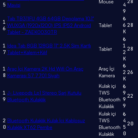
28
Mouse
5
4
Mavisi
9
Tab TB311FU 4GB 64GB Depolama 10.1"
₺
1
6
28
WUXGA (1920x1200) IPS IP52 Android
Tablet
6
K
Tablet - ZAEK0030TR
₺
1
Idea Tab 8GB 128GB 11" 2.5K Sim Kartlı
1
28
Tablet
7
2
Tablet+Kalem+Kılıf
K
₺
1
Araç İçi Kamera 2K Hd Wifi Ön Araç
Araç İçi
2
26
8
Kamerası S7 7701 Siyah
Kamera
K
Kulak içi
₺
1
J- Livepods Lp1 Stereo Şarj Kutulu
TWS
9
22
9
9
Bluetooth Kulaklık
Bluetooth
9
Kulaklık
Kulak içi
₺
2
Bluetooth Kulaklık Kulak İçi Kablosuz
TWS
4
20
0
5
Kulaklık XT62 Pembe
Bluetooth
0
Kulaklık