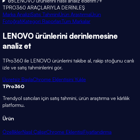
05
LENOVO ürünlerini nasıl analiz ederim?
+
TPRO360 ARAÇLARIYLA DERİNLEŞ
Marka Analizi
Satış Tahmini
Ürün Araştırma
Ürün
Fotoğrafı
Kategori Raporları
Tüm Markalar
LENOVO
ürünlerini
derinlemesine
analiz et
TPro360 ile
LENOVO
ürünlerini takibe al, rakip stoğunu canlı
izle ve satış tahminlerini gör.
Ücretsiz Başla
Chrome Eklentisini Yükle
TPro
360
Trendyol satıcıları için satış tahmini, ürün araştırma ve kârlılık
platformu.
Ürün
Özellikler
Nasıl Çalışır
Chrome Eklentisi
Fiyatlandırma