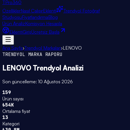
TPro
360
Özellikler
Nasıl Çalışır
Eklenti
Trendyol Fotoğraf
Stüdyosu
Fiyatlandırma
Blog
Ürün Analiz
Komisyon Hesapla
Eklenti
Giriş
Ücretsiz Başla
Ana Sayfa
›
Trendyol Markaları
›
LENOVO
TRENDYOL MARKA RAPORU
LENOVO
Trendyol Analizi
Son güncelleme:
10 Ağustos 2026
159
Ürün sayısı
₺54K
Ortalama fiyat
13
Kategori
₺39.8M