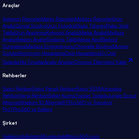
Araçlar
Kategori Raporları
Marka Raporları
Mağaza Raporları
Ürün
Analiz
Görsel Stüdyo
Ürün Fotoğrafı
Satış Tahmini
Rakip Stok
Takibi
Ürün Araştırma
Kategori Analizi
Marka Analizi
Mağaza
Analizi
Reklam Analizi
Sıralama Takibi
Mega Keşif
Barkod
Sorgulama
Mağaza Entegrasyonu
Otomatik Buybox
Müşteri
Soruları
Komisyon Hesaplama
Desi Hesaplama
En Çok
Satanlar
Niş Fırsatlar
Analiz Araçları
Chrome Eklentisini Yükle
Rehberler
Satıcı Rehberi
Satıcı Paneli Rehberi
Satıcı SSS
Muhasebe
Rehberi
Vergi Rehberi
Şirket Kurma
Toptan Tedarik
Jungle Scout
Alternatifi
Helium 10 Alternatifi
TPro360 vs Trendyol
Pro
TPro360 vs Sellerg
Şirket
Hakkımızda
İletişim
Blog
destek@tpro360.com