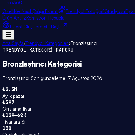
TPro
360
Özellikler
Nasıl Çalışır
Eklenti
Trendyol Fotoğraf Stüdyosu
Fiya
Ürün Analiz
Komisyon Hesapla
Eklenti
Giriş
Ücretsiz Başla
Ana Sayfa
›
Trendyol Kategorileri
›
Bronzlaştırıcı
TRENDYOL KATEGORİ RAPORU
Bronzlaştırıcı
Kategorisi
Bronzlaştırıcı
·
Son güncelleme:
7 Ağustos 2026
₺2.5M
Aylık pazar
₺597
Ortalama fiyat
₺129–₺2K
Fiyat aralığı
130
Günlük satış
(
adet
)