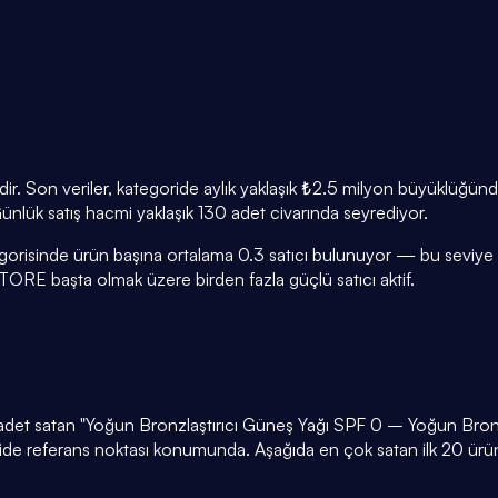
oridir. Son veriler, kategoride aylık yaklaşık ₺2.5 milyon büyüklüğ
 Günlük satış hacmi yaklaşık 130 adet civarında seyrediyor.
tegorisinde ürün başına ortalama 0.3 satıcı bulunuyor — bu seviye 
RE başta olmak üzere birden fazla güçlü satıcı aktif.
.025 adet satan "Yoğun Bronzlaştırıcı Güneş Yağı SPF 0 – Yoğun B
ride referans noktası konumunda. Aşağıda en çok satan ilk 20 ürünü