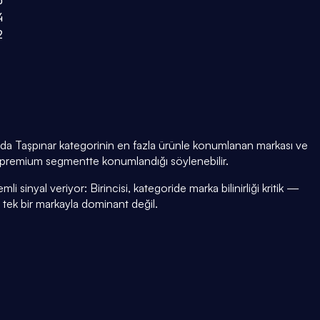
5
4
2
Eda Taşpınar kategorinin en fazla ürünle konumlanan markası ve
) — premium segmentte konumlandığı söylenebilir.
i sinyal veriyor: Birincisi, kategoride marka bilinirliği kritik —
i tek bir markayla dominant değil.