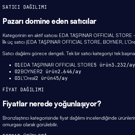
SATICI DAĞILIMI
Pazarı domine eden
satıcılar
Kategorinin en aktif satıcısı EDA TAŞPINAR OFFICIAL STORE — 5 fa
İlk üç satıcı (EDA TAŞPINAR OFFICIAL STORE, BOYNER, L'Orea
Satıcı dağılımı görece dengeli. Tek bir satıcı kategoriyi tek başına 
01
EDA TAŞPINAR OFFICIAL STORE
5
ürün
3.232
/a
02
BOYNER
2
ürün
2.646
/ay
03
L'Oreal
2
ürün
45
/ay
FİYAT DAĞILIMI
Fiyatlar
nerede yoğunlaşıyor
?
Bronzlaştırıcı kategorisinde fiyat dağılımı incelendiğinde ürün
omurgası olarak görülebilir.