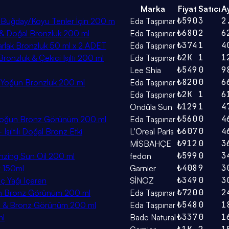
Marka
Fiyat
Satıcı
Ay
₺590
3
2
& Buğday/Koyu Tenler İçin 200 m
Eda Taşpınar
₺680
2
6
 & Doğal Bronzluk 200 ml
Eda Taşpınar
₺374
1
4
arlak Bronzluk 50 ml x 2 ADET
Eda Taşpınar
₺2K
1
1
onzluk & Çekici Işıltı 200 ml
Eda Taşpınar
₺549
0
9
Lee Shia
₺820
0
6
l & Yoğun Bronzluk 200 ml
Eda Taşpınar
₺2K
1
6
Eda Taşpınar
₺129
1
4
Ondüla Sun
₺560
0
4
& Yoğun Bronz Görünüm 200 ml
Eda Taşpınar
₺607
0
4
Işıltılı Doğal Bronz Etki
L'Oreal Paris
₺912
0
3
MİSBAHÇE
₺599
0
3
ronzing Sun Oil 200 ml
fedon
₺408
9
3
y 150ml
Garnier
₺349
0
3
ç Yağı Içeren
SİNOZ
₺720
0
2
ğun Bronz Görünüm 200 ml
Eda Taşpınar
₺548
0
1
ma & Bronz Görünüm 200 ml
Eda Taşpınar
₺337
0
1
ml
Bade Natural