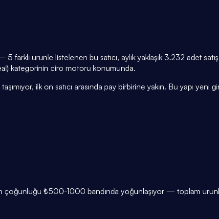
rklı ürünle listelenen bu satıcı, aylık yaklaşık 3.232 adet satış
l) kategorinin ciro motoru konumunda.
taşımıyor, ilk on satıcı arasında pay birbirine yakın. Bu yapı yeni gire
y
lerin çoğunluğu ₺500-1000 bandında yoğunlaşıyor — toplam ürünler