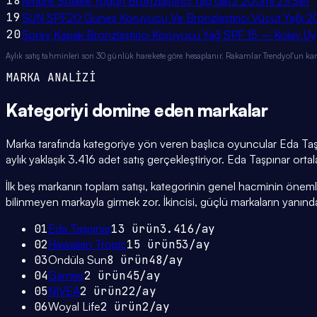
18
Ambre Solaire Yoğun Bronzlaştırıcı Yağ Gkf2 200ml 2'li Set
19
SUN SPF20 Güneş Koruyucu Ve Bronzlaştırıcı Vücut Yağı 20
20
Sprey Kapak Bronzlaştırıcı Koruyucu Yağ SPF 15 – Kolay
Aylık satış tahminleri son 30 günlük harekete göre hesaplanır. Rakamlar Trendyol'un ka
MARKA ANALİZİ
Kategoriyi domine eden
markalar
Marka tarafında kategoriye yön veren başlıca oyuncular Eda Taşp
aylık yaklaşık 3.416 adet satış gerçekleştiriyor. Eda Taşpınar or
İlk beş markanın toplam satışı, kategorinin genel hacminin önemli bi
bilinmeyen markayla girmek zor. İkincisi, güçlü markaların yanınd
01
Eda Taşpınar
13
ürün
3.416
/ay
02
Hawaiian Tropic
15
ürün
53
/ay
03
Ondüla Sun
8
ürün
48
/ay
04
Garnier
2
ürün
45
/ay
05
NIVEA
2
ürün
22
/ay
06
Woyal Life
2
ürün
2
/ay