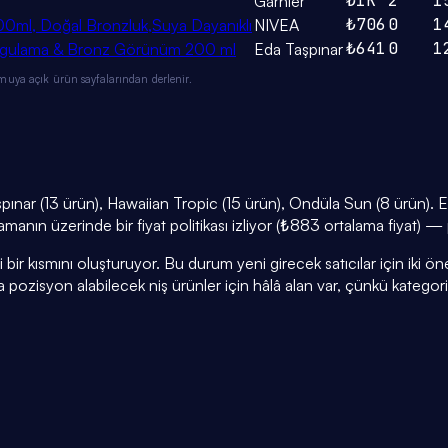
₺1K
2
1
Garnier
₺706
0
1
0ml, Doğal Bronzluk,Suya Dayanıklı
NIVEA
₺641
0
1
 Uygulama & Bronz Görünüm 200 ml
Eda Taşpınar
muya açık ürün sayfalarından derlenir.
ınar (13 ürün), Hawaiian Tropic (15 ürün), Ondüla Sun (8 ürün). 
talamanın üzerinde bir fiyat politikası izliyor (₺883 ortalama fiyat
r kısmını oluşturuyor. Bu durum yeni girecek satıcılar için iki öneml
a pozisyon alabilecek niş ürünler için hâlâ alan var, çünkü kategor