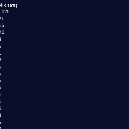
lık satış
.025
21
05
20
8
6
1
7
6
6
6
4
0
0
4
8
6