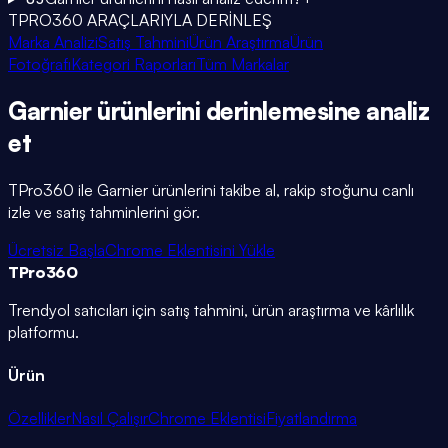
TPRO360 ARAÇLARIYLA DERİNLEŞ
Marka Analizi
Satış Tahmini
Ürün Araştırma
Ürün
Fotoğrafı
Kategori Raporları
Tüm Markalar
Garnier
ürünlerini
derinlemesine
analiz
et
TPro360 ile
Garnier
ürünlerini takibe al, rakip stoğunu canlı
izle ve satış tahminlerini gör.
Ücretsiz Başla
Chrome Eklentisini Yükle
TPro
360
Trendyol satıcıları için satış tahmini, ürün araştırma ve kârlılık
platformu.
Ürün
Özellikler
Nasıl Çalışır
Chrome Eklentisi
Fiyatlandırma