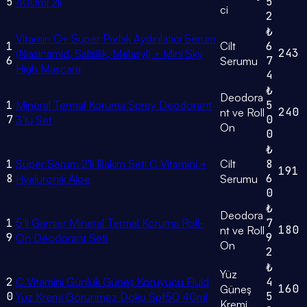
5
5
400ml 2li
ci
2
₺
Vitamin C+ Süper Parlak Aydınlatıcı Serum
1
Cilt
6
243
(Niasinamid, Salisilik, Melasyl) + Mini Sky
6
7
Serumu
High Mascara
4
₺
Deodora
1
Mineral Termal Koruma Sprey Deodorant
5
240
nt ve Roll
7
0
3'lü Set
On
0
₺
1
Süper Serum 2'li Bakım Seti C Vitamini +
Cilt
8
191
8
6
Hyaluronik Aloe
Serumu
0
₺
Deodora
1
5'li Garnier Mineral Termal Koruma Roll-
7
180
nt ve Roll
9
9
On Deodorant Seti
On
2
₺
Yüz
2
C Vitamini Günlük Güneş Koruyucu Fluid
4
160
Güneş
0
5
Yüz Kremi Görünmez Doku Spf50 40ml
Kremi