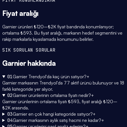
FİYAT KONUMLANDIRMA
Fiyat
aralığı
Garnier ürünleri ₺120–₺2K fiyat bandında konumlanıyor;
ortalama ₺593. Bu fiyat aralığı, markanın hedef segmentini ve
rakip markalarla kıyaslamada konumunu belirler.
SIK SORULAN SORULAR
Garnier
hakkında
01
Garnier Trendyol'da kaç ürün satıyor?
+
Garnier markasının Trendyol'da 77 aktif ürünü bulunuyor ve 18
farklı kategoride yer alıyor.
02
Garnier ürünlerinin ortalama fiyatı nedir?
+
Garnier ürünlerinin ortalama fiyatı ₺593, fiyat aralığı ₺120–
₺2K arasında.
03
Garnier en çok hangi kategoride satıyor?
+
04
Garnier markasının aylık satış hacmi ne kadar?
+
05
Garnier ürünlerini nasıl analiz ederim?
+