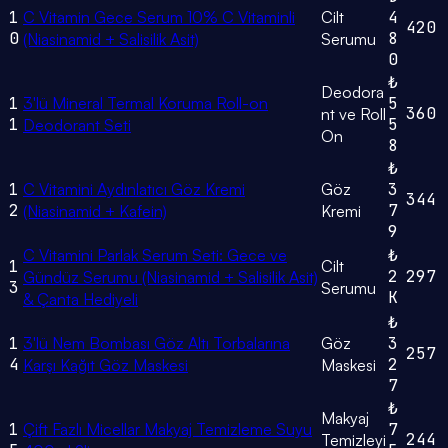
1
C Vitamin Gece Serum 10% C Vitaminli
Cilt
4
420
0
8
(Niasinamid + Salisilik Asit)
Serumu
0
₺
Deodora
1
3'lü Mineral Termal Koruma Roll-on
5
360
nt ve Roll
1
5
Deodorant Seti
On
8
₺
1
C Vitamini Aydınlatıcı Göz Kremi
Göz
3
344
2
7
(Niasinamid + Kafein)
Kremi
9
C Vitamini Parlak Serum Seti: Gece ve
₺
1
Cilt
2
297
Gündüz Serumu (Niasinamid + Salisilik Asit)
3
Serumu
K
& Çanta Hediyeli
₺
1
3'lü Nem Bombası Göz Altı Torbalarına
Göz
3
257
4
2
Karşı Kağıt Göz Maskesi
Maskesi
7
₺
Makyaj
1
Çift Fazlı Micellar Makyaj Temizleme Suyu
7
244
Temizleyi