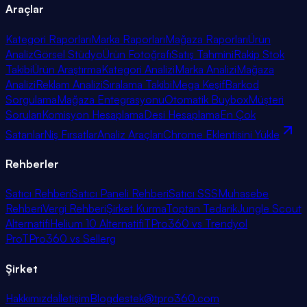
Araçlar
Kategori Raporları
Marka Raporları
Mağaza Raporları
Ürün
Analiz
Görsel Stüdyo
Ürün Fotoğrafı
Satış Tahmini
Rakip Stok
Takibi
Ürün Araştırma
Kategori Analizi
Marka Analizi
Mağaza
Analizi
Reklam Analizi
Sıralama Takibi
Mega Keşif
Barkod
Sorgulama
Mağaza Entegrasyonu
Otomatik Buybox
Müşteri
Soruları
Komisyon Hesaplama
Desi Hesaplama
En Çok
Satanlar
Niş Fırsatlar
Analiz Araçları
Chrome Eklentisini Yükle
Rehberler
Satıcı Rehberi
Satıcı Paneli Rehberi
Satıcı SSS
Muhasebe
Rehberi
Vergi Rehberi
Şirket Kurma
Toptan Tedarik
Jungle Scout
Alternatifi
Helium 10 Alternatifi
TPro360 vs Trendyol
Pro
TPro360 vs Sellerg
Şirket
Hakkımızda
İletişim
Blog
destek@tpro360.com