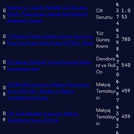
₺
Vitamin C+ Süper Parlaklık Yüz Serumu
0
Cilt
3
1.0
30ML (Niasinamid, Salisilik Asit,Melasyl)
5
7
53
Serumu
Aydınlatıcı Serum
4
₺
Yüz
0
C Vitamini Parlak Günlük Güneş Koruyucu
3
780
Güneş
6
9
Fluid Yüz Kremi Işıltılı Doku SPF50+ 40ml
Kremi
8
₺
Deodora
0
5'li Garnier Mineral Termal Koruma Sprey
7
540
nt ve Roll
7
2
Deodorant Seti
On
0
₺
2'li Micellar Kusursuz Makyaj Temizleme
Makyaj
0
4
459
Suyu 400 Ml + Sticker + Makyaj
Temizleyi
8
9
Temizleme Pamuğu
ci
7
₺
Makyaj
0
Çift Fazlı Micellar Kusursuz Makyaj
3
459
Temizleyi
9
9
Temizleme Suyu 400 ml
ci
2
₺