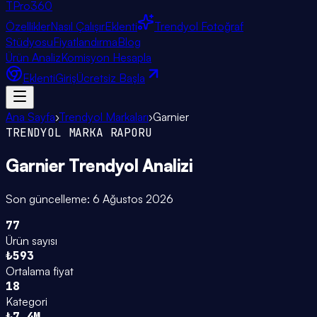
TPro
360
Özellikler
Nasıl Çalışır
Eklenti
Trendyol Fotoğraf
Stüdyosu
Fiyatlandırma
Blog
Ürün Analiz
Komisyon Hesapla
Eklenti
Giriş
Ücretsiz Başla
Ana Sayfa
›
Trendyol Markaları
›
Garnier
TRENDYOL MARKA RAPORU
Garnier
Trendyol Analizi
Son güncelleme:
6 Ağustos 2026
77
Ürün sayısı
₺593
Ortalama fiyat
18
Kategori
₺7.4M