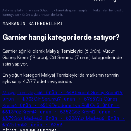
9
Aylık satış tahminleri son 30 günlük harekete göre hesaplanır. Rakamlar Trendyol'un
kamuya açık ürün sayfalarından derlenir.
MARKANIN KATEGORİLERİ
Garnier
hangi
kategorilerde
satıyor?
Garnier ağırlıklı olarak Makyaj Temizleyici (6 ürün), Vücut
Güneş Kremi (19 ürün), Cilt Serumu (7 ürün) kategorilerinde
satış yapıyor.
En yoğun kategori Makyaj Temizleyici'da markanın tahmini
aylık satışı 4.377 adet seviyesinde.
Makyaj Temizleyici
6
ürün ·
₺490
Vücut Güneş Kremi
19
ürün ·
₺703
Cilt Serumu
7
ürün ·
₺765
Yüz Güneş
Kremi
4
ürün ·
₺514
Deodorant ve Roll On
5
ürün ·
₺613
Yüz Kremi
4
ürün ·
₺352
Göz Kremi
1
ürün ·
₺379
Göz Maskesi
2
ürün ·
₺226
Yüz Maskesi
6
ürün ·
₺525
Tonik
2
ürün ·
₺269