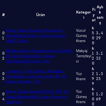
Aylı
Fi
Kategor
k
#
Ürün
y
i
satı
at
ş
₺
Ambre Solaire Sensitive Advanced
Vücut
0
5
3.4
Hipoalerjenik Güneş Koruyucu Sprey
Güneş
1
0
29
Spf50 150ml
Kremi
0
₺
Micellar Makyaj Temizleme Suyu 200ML,
Makyaj
0
1
3.1
24 Saat Nemlendirme, Hassas
Temizleyi
2
2
32
Ciltler,Vegan&Cruelty Free
ci
0
₺
C Vitamini Fresh & Bright Aydınlatıcı
0
Yüz
2
1.3
Nemlendirici Sorbe Yüz Kremi 85 ML,
3
9
23
Kremi
Vegan & Cruelty Free
9
₺
Ambre Solaire Super UV Stick SPF 50+
Yüz
0
5
1.2
Günlük Nemlendirici Güneş Koruyucu
Güneş
4
0
69
Stick 9 gr
Kremi
0