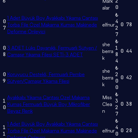
6
2
Mark
0
alar
₺
1 Adet Büyük Boy Ayakkabı Yıkama Çantası
0
4
0
78
Torba File Özel Makarna Kumaş Makinede
elfnur
7
2
Deforme Önleyici
7
₺
she
0
3 ADET Lüks Dayanıklı, Fermuarlı Sütyen /
1
0
44
berra
8
8
Çamaşır Yıkama Filesi SETİ-3 ADET
k
4
₺
she
0
Koruyucu Destekli, Fermuarlı Pembe
2
0
42
berra
9
0
Sütyen/Çamaşır Yıkama Filesi
k
0
₺
Ayakkabı Yıkama Çantası Özel Makarna
Miss
1
3
0
38
Kumaş Fermuarlı Büyük Boy Mikrofiber
Clea
0
2
Beyaz Renk
n
7
₺
1 Adet Büyük Boy Ayakkabı Yıkama Çantası
1
4
0
28
Torba File Özel Makarna Kumaş Makinede
elfnur
1
0
Deforme Önleyici