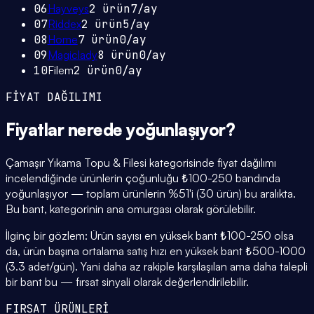
06
Hayveys
2
ürün
7
/ay
07
Riddex
2
ürün
5
/ay
08
Home
7
ürün
0
/ay
09
Magiclady
8
ürün
0
/ay
10
Filem
2
ürün
0
/ay
FİYAT DAĞILIMI
Fiyatlar
nerede yoğunlaşıyor
?
Çamaşır Yıkama Topu & Filesi kategorisinde fiyat dağılımı
incelendiğinde ürünlerin çoğunluğu ₺100-250 bandında
yoğunlaşıyor — toplam ürünlerin %51'i (30 ürün) bu aralıkta.
Bu bant, kategorinin ana omurgası olarak görülebilir.
İlginç bir gözlem: Ürün sayısı en yüksek bant ₺100-250 olsa
da, ürün başına ortalama satış hızı en yüksek bant ₺500-1000
(3.3 adet/gün). Yani daha az rakiple karşılaşılan ama daha talepli
bir bant bu — fırsat sinyali olarak değerlendirilebilir.
FIRSAT ÜRÜNLERİ