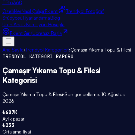
TPro
360
Özellikler
Nasıl Çalışır
Eklenti
Trendyol Fotoğraf
Stüdyosu
Fiyatlandırma
Blog
Ürün Analiz
Komisyon Hesapla
Eklenti
Giriş
Ücretsiz Başla
Ana Sayfa
›
Trendyol Kategorileri
›
Çamaşır Yıkama Topu & Filesi
TRENDYOL KATEGORİ RAPORU
Çamaşır Yıkama Topu & Filesi
Kategorisi
Çamaşır Yıkama Topu & Filesi
·
Son güncelleme:
10 Ağustos
2026
₺607K
Aylık pazar
₺255
Ortalama fiyat