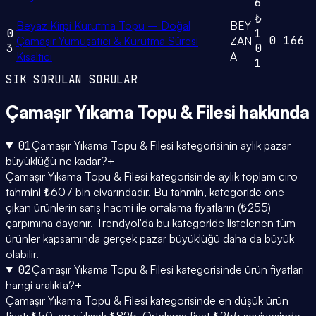
6
₺
Beyaz Kirpi Kurutma Topu – Doğal
BEY
0
1
0
166
Çamaşır Yumuşatıcı & Kurutma Süresi
ZAN
3
0
Kısaltıcı
A
1
SIK SORULAN SORULAR
Çamaşır Yıkama Topu & Filesi
hakkında
01
Çamaşır Yıkama Topu & Filesi kategorisinin aylık pazar
büyüklüğü ne kadar?
+
Çamaşır Yıkama Topu & Filesi kategorisinde aylık toplam ciro
tahmini ₺607 bin civarındadır. Bu tahmin, kategoride öne
çıkan ürünlerin satış hacmi ile ortalama fiyatların (₺255)
çarpımına dayanır. Trendyol'da bu kategoride listelenen tüm
ürünler kapsamında gerçek pazar büyüklüğü daha da büyük
olabilir.
02
Çamaşır Yıkama Topu & Filesi kategorisinde ürün fiyatları
hangi aralıkta?
+
Çamaşır Yıkama Topu & Filesi kategorisinde en düşük ürün
fiyatı ₺50, en yüksek ₺825. Ortalama fiyat ₺255 seviyesinde.