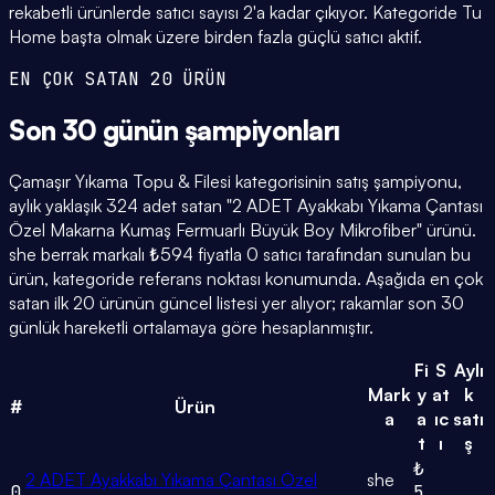
rekabetli ürünlerde satıcı sayısı 2'a kadar çıkıyor. Kategoride Tu
Home başta olmak üzere birden fazla güçlü satıcı aktif.
EN ÇOK SATAN 20 ÜRÜN
Son 30 günün
şampiyonları
Çamaşır Yıkama Topu & Filesi kategorisinin satış şampiyonu,
aylık yaklaşık 324 adet satan "2 ADET Ayakkabı Yıkama Çantası
Özel Makarna Kumaş Fermuarlı Büyük Boy Mikrofiber" ürünü.
she berrak markalı ₺594 fiyatla 0 satıcı tarafından sunulan bu
ürün, kategoride referans noktası konumunda. Aşağıda en çok
satan ilk 20 ürünün güncel listesi yer alıyor; rakamlar son 30
günlük hareketli ortalamaya göre hesaplanmıştır.
Fi
S
Aylı
Mark
y
at
k
#
Ürün
a
a
ıc
satı
t
ı
ş
₺
2 ADET Ayakkabı Yıkama Çantası Özel
she
0
5