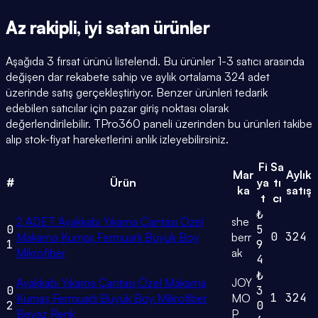
Az rakipli,
iyi satan
ürünler
Aşağıda 3 fırsat ürünü listelendi. Bu ürünler 1-3 satıcı arasında
değişen dar rekabete sahip ve aylık ortalama 324 adet
üzerinde satış gerçekleştiriyor. Benzer ürünleri tedarik
edebilen satıcılar için pazar giriş noktası olarak
değerlendirilebilir. TPro360 paneli üzerinden bu ürünleri takibe
alıp stok-fiyat hareketlerini anlık izleyebilirsiniz.
Fi
Sa
Mar
Aylık
#
Ürün
ya
tı
ka
satış
t
cı
₺
2 ADET Ayakkabı Yıkama Çantası Özel
she
0
5
0
324
Makarna Kumaş Fermuarlı Büyük Boy
berr
1
9
Mikrofiber
ak
4
₺
Ayakkabı Yıkama Çantası Özel Makarna
JOY
0
3
1
324
Kumaş Fermuarlı Büyük Boy Mikrofiber
MO
2
0
Beyaz Renk
P