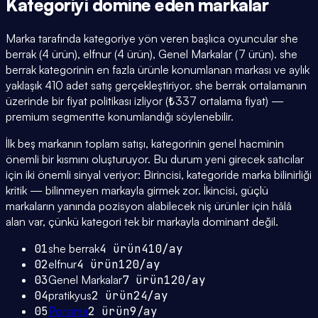
Kategoriyi domine eden
markalar
Marka tarafında kategoriye yön veren başlıca oyuncular she
berrak (4 ürün), elfnur (4 ürün), Genel Markalar (7 ürün). she
berrak kategorinin en fazla ürünle konumlanan markası ve aylık
yaklaşık 410 adet satış gerçekleştiriyor. she berrak ortalamanın
üzerinde bir fiyat politikası izliyor (₺337 ortalama fiyat) —
premium segmentte konumlandığı söylenebilir.
İlk beş markanın toplam satışı, kategorinin genel hacminin
önemli bir kısmını oluşturuyor. Bu durum yeni girecek satıcılar
için iki önemli sinyal veriyor: Birincisi, kategoride marka bilinirliği
kritik — bilinmeyen markayla girmek zor. İkincisi, güçlü
markaların yanında pozisyon alabilecek niş ürünler için hâlâ
alan var, çünkü kategori tek bir markayla dominant değil.
01
she berrak
4
ürün
410
/ay
02
elfnur
4
ürün
120
/ay
03
Genel Markalar
7
ürün
120
/ay
04
pratikyus
2
ürün
24
/ay
05
Porsima
2
ürün
9
/ay