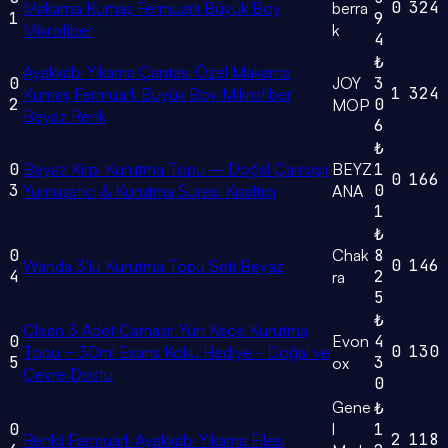
0
324
Makarna Kumaş Fermuarlı Büyük Boy
berra
1
9
Mikrofiber
k
4
₺
Ayakkabı Yıkama Çantası Özel Makarna
0
JOY
3
1
324
Kumaş Fermuarlı Büyük Boy Mikrofiber
2
0
MOP
Beyaz Renk
6
₺
0
Beyaz Kirpi Kurutma Topu – Doğal Çamaşır
BEYZ
1
0
166
3
0
Yumuşatıcı & Kurutma Süresi Kısaltıcı
ANA
1
₺
0
Chak
8
0
146
Wanda 3'lü Kurutma Topu Seti Beyaz
4
2
ra
5
₺
Clean 3 Adet Çamaşır Yün Keçe Kurutma
0
Evon
4
0
130
Topu + 30ml Esans Koku Hediye - Doğal ve
5
3
ox
Çevre Dostu
0
Gene
₺
0
l
1
2
118
Renkli Fermuarlı Ayakkabı Yıkama Filesi