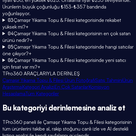
Ürünlerin büyük çoğunluğu ₺153-₺357 bandında
yoğunlaşıyor.
03
Çamaşır Yıkama Topu & Filesi kategorisinde rekabet
yüksek mi?
+
04
Çamaşır Yıkama Topu & Filesi kategorisinin en çok satan
ürünü nedir?
+
05
Çamaşır Yıkama Topu & Filesi kategorisinde hangi satıcılar
öne çıkıyor?
+
06
Çamaşır Yıkama Topu & Filesi kategorisinde yeni satıcı
için fırsat var mı?
+
TPro360 ARAÇLARIYLA DERİNLEŞ
Çamaşır Yıkama Topu & Filesi Ürün Fotoğrafı
Satış Tahmini
Ürün
Araştırma
Kategori Analizi
En Çok Satanlar
Komisyon
Hesaplama
Tüm Kategoriler
Bu kategoriyi
derinlemesine
analiz et
TPro360 paneli ile
Çamaşır Yıkama Topu & Filesi
kategorisinin
tüm ürünlerini takibe al, rakip stoğunu canlı izle ve AI destekli
listing analizi ile kendi sayfalarını güçlendir.