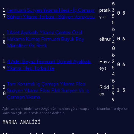
₺
1
Fermuarlı Sütyen Yıkama Filesi - İç Çamaşır
pratik
3
0
8
7
5
Sütyen Yıkama Torbası - Sütyen Koruyucu
yus
5
₺
1 Adet Ayakkabı Yıkama Çantası Özel
1
3
0
6
Makarna Kumaş Fermuarlı Büyük Boy
elfnur
8
4
Mikrofiber Gri Renk
0
₺
1
4 Adet Beyaz Fermuarlı Bölmeli Ayakkabı
Hayv
2
0
6
9
5
Yıkama Filesi Torba File
eys
4
₺
Tam Korumalı Iç Çamaşırı Yıkama Filesi
2
Ridd
1
1
5
Südyen Yıkama Filesi Fileli Südyen Ve Iç
0
9
ex
Çamaşırı Yıkama
9
Aylık satış tahminleri son 30 günlük harekete göre hesaplanır. Rakamlar Trendyol'un
kamuya açık ürün sayfalarından derlenir.
MARKA ANALİZİ