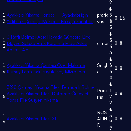
9
₺
1
Ayakkabı Yıkama Torbası – Ayakkabı için
pratik
5
0
16
2
8
Yırtılmaz Çamaşır Makinesi Filesi, Yıkanabilir
yus
5
₺
3 Raflı Bölmeli Açık Havada Güneşte Bitki
1
5
0
8
Meyve Sebze Balık Kurutma Filesi Askısı
elfnur
3
4
Aparatı Aleti
3
₺
1
Ayakkabı Yıkama Çantası Özel Makarna
Singl
3
0
8
4
5
Kumaş Fermuarlı Büyük Boy Mikrofiber
e
0
₺
3128 Çamaşır Yıkama Filesi Fermuarlı Bölmeli
1
Porsi
1
0
8
Ayakkabı Yıkama Filesi Deforme Önleyici
5
2
ma
Torba File Sütyen Yıkama
2
₺
ROS
1
3
0
8
Ayakkabı Yıkama Filesi XL
ALIN
6
9
D
9