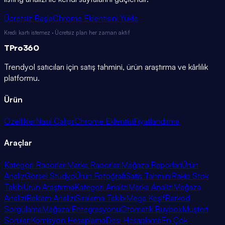
Ücretsiz Başla
Chrome Eklentisini Yükle
Kredi kartı istemez · Ücretsiz plan her zaman aktif
TPro
360
Trendyol satıcıları için satış tahmini, ürün araştırma ve kârlılık
platformu.
Ürün
Özellikler
Nasıl Çalışır
Chrome Eklentisi
Fiyatlandırma
Araçlar
Kategori Raporları
Marka Raporları
Mağaza Raporları
Ürün
Analiz
Görsel Stüdyo
Ürün Fotoğrafı
Satış Tahmini
Rakip Stok
Takibi
Ürün Araştırma
Kategori Analizi
Marka Analizi
Mağaza
Analizi
Reklam Analizi
Sıralama Takibi
Mega Keşif
Barkod
Sorgulama
Mağaza Entegrasyonu
Otomatik Buybox
Müşteri
Soruları
Komisyon Hesaplama
Desi Hesaplama
En Çok