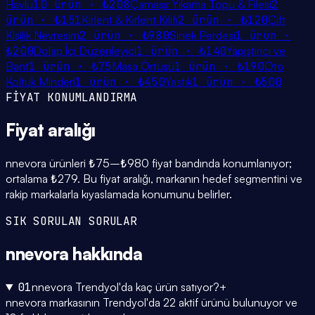
Havlu
10
ürün ·
₺208
Çamaşır Yıkama Topu & Filesi
2
ürün ·
₺151
Kırlent & Kırlent Kılıfı
2
ürün ·
₺120
Çift
Kişilik Nevresim
2
ürün ·
₺980
Sinek Perdesi
1
ürün ·
₺200
Dolap İçi Düzenleyici
1
ürün ·
₺140
Yapıştırıcı ve
Bant
1
ürün ·
₺75
Masa Örtüsü
1
ürün ·
₺190
Oto
Koltuk Minderi
1
ürün ·
₺450
Yastık
1
ürün ·
₺500
FİYAT KONUMLANDIRMA
Fiyat
aralığı
nnevora ürünleri ₺75–₺980 fiyat bandında konumlanıyor;
ortalama ₺279. Bu fiyat aralığı, markanın hedef segmentini ve
rakip markalarla kıyaslamada konumunu belirler.
SIK SORULAN SORULAR
nnevora
hakkında
01
nnevora Trendyol'da kaç ürün satıyor?
+
nnevora markasının Trendyol'da 22 aktif ürünü bulunuyor ve