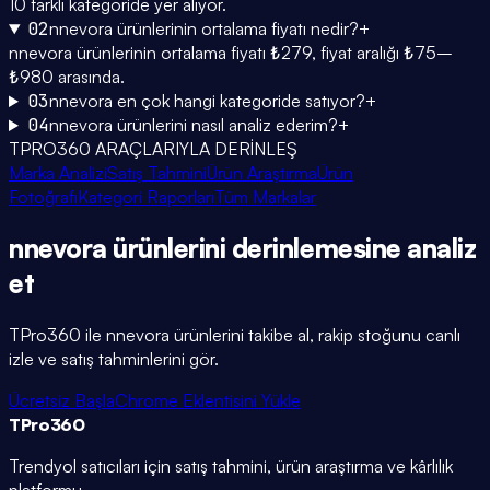
10 farklı kategoride yer alıyor.
02
nnevora ürünlerinin ortalama fiyatı nedir?
+
nnevora ürünlerinin ortalama fiyatı ₺279, fiyat aralığı ₺75–
₺980 arasında.
03
nnevora en çok hangi kategoride satıyor?
+
04
nnevora ürünlerini nasıl analiz ederim?
+
TPRO360 ARAÇLARIYLA DERİNLEŞ
Marka Analizi
Satış Tahmini
Ürün Araştırma
Ürün
Fotoğrafı
Kategori Raporları
Tüm Markalar
nnevora
ürünlerini
derinlemesine
analiz
et
TPro360 ile
nnevora
ürünlerini takibe al, rakip stoğunu canlı
izle ve satış tahminlerini gör.
Ücretsiz Başla
Chrome Eklentisini Yükle
TPro
360
Trendyol satıcıları için satış tahmini, ürün araştırma ve kârlılık
platformu.