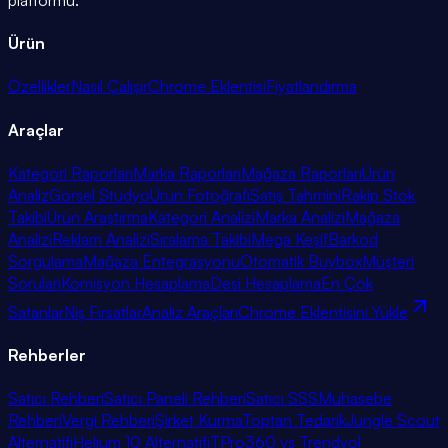
Ürün
Özellikler
Nasıl Çalışır
Chrome Eklentisi
Fiyatlandırma
Araçlar
Kategori Raporları
Marka Raporları
Mağaza Raporları
Ürün
Analiz
Görsel Stüdyo
Ürün Fotoğrafı
Satış Tahmini
Rakip Stok
Takibi
Ürün Araştırma
Kategori Analizi
Marka Analizi
Mağaza
Analizi
Reklam Analizi
Sıralama Takibi
Mega Keşif
Barkod
Sorgulama
Mağaza Entegrasyonu
Otomatik Buybox
Müşteri
Soruları
Komisyon Hesaplama
Desi Hesaplama
En Çok
Satanlar
Niş Fırsatlar
Analiz Araçları
Chrome Eklentisini Yükle
Rehberler
Satıcı Rehberi
Satıcı Paneli Rehberi
Satıcı SSS
Muhasebe
Rehberi
Vergi Rehberi
Şirket Kurma
Toptan Tedarik
Jungle Scout
Alternatifi
Helium 10 Alternatifi
TPro360 vs Trendyol