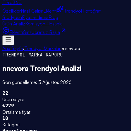
TPro
360
Özellikler
Nasıl Çalışır
Eklenti
Trendyol Fotoğraf
Stüdyosu
Fiyatlandırma
Blog
Ürün Analiz
Komisyon Hesapla
Eklenti
Giriş
Ücretsiz Başla
Ana Sayfa
›
Trendyol Markaları
›
nnevora
TRENDYOL MARKA RAPORU
nnevora
Trendyol Analizi
Son güncelleme:
3 Ağustos 2026
22
Ürün sayısı
₺279
Ortalama fiyat
10
Kategori
Hazırlanıyor