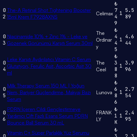
₺
0
The-A Retinal Shot Tightening Booster
7
5.5
1
Celimax
2
4
89
15ml Krem F7928AXNS
9
₺
The
0
Niacinamide 10% + Zinc 1% - Leke ve
4
4.6
1
Ordinar
3
4
44
Gözenek Görünümü Karşıtı Serum 30ml
y
5
₺
Leke Karşıtı Aydınlatıcı Vitamin C Serum
0
The
3
3.9
1
Glutatyon, Ferulic Asit, Ascorbic Asit 30
4
8
96
Ceel
ml
8
₺
Milk Therapy Serum 150 ML | Yoğun
0
6
2.7
1
Nem, Bariyer Güçlendirme, Makyaj Bazı
Lunova
5
8
54
Serum
6
PDRN İçeren Cildi Gençleştirmeye
₺
0
FRANK
2.4
1
1
Yardımcı Çift Fazlı Esans Serum PDRN
6
95
LY
K
Bounce Ball Serum 30 mL
₺
Vitamin C+ Süper Parlaklık Yüz Serumu
0
3
2.3