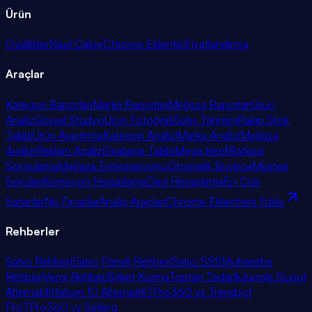
Ürün
Özellikler
Nasıl Çalışır
Chrome Eklentisi
Fiyatlandırma
Araçlar
Kategori Raporları
Marka Raporları
Mağaza Raporları
Ürün
Analiz
Görsel Stüdyo
Ürün Fotoğrafı
Satış Tahmini
Rakip Stok
Takibi
Ürün Araştırma
Kategori Analizi
Marka Analizi
Mağaza
Analizi
Reklam Analizi
Sıralama Takibi
Mega Keşif
Barkod
Sorgulama
Mağaza Entegrasyonu
Otomatik Buybox
Müşteri
Soruları
Komisyon Hesaplama
Desi Hesaplama
En Çok
Satanlar
Niş Fırsatlar
Analiz Araçları
Chrome Eklentisini Yükle
Rehberler
Satıcı Rehberi
Satıcı Paneli Rehberi
Satıcı SSS
Muhasebe
Rehberi
Vergi Rehberi
Şirket Kurma
Toptan Tedarik
Jungle Scout
Alternatifi
Helium 10 Alternatifi
TPro360 vs Trendyol
Pro
TPro360 vs Sellerg