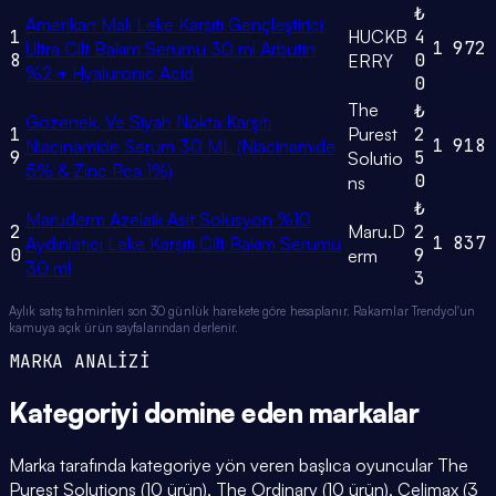
₺
Amerikan Malı Leke Karşıtı Gençleştirici
1
HUCKB
4
1
972
Ultra Cilt Bakım Serumu 30 ml Arbutin
8
0
ERRY
%2 + Hyaluronic Acid
0
The
₺
Gözenek, Ve Siyah Nokta Karşıtı
1
Purest
2
1
918
Niacinamide Serum 30 ML (Niacinamide
9
5
Solutio
5% & Zinc Pca 1%)
0
ns
₺
Maruderm Azelaik Asit Solüsyon %10
2
Maru.D
2
1
837
Aydınlatıcı Leke Karşıtı Cilt Bakım Serumu
0
9
erm
30 ml
3
Aylık satış tahminleri son 30 günlük harekete göre hesaplanır. Rakamlar Trendyol'un
kamuya açık ürün sayfalarından derlenir.
MARKA ANALİZİ
Kategoriyi domine eden
markalar
Marka tarafında kategoriye yön veren başlıca oyuncular The
Purest Solutions (10 ürün), The Ordinary (10 ürün), Celimax (3