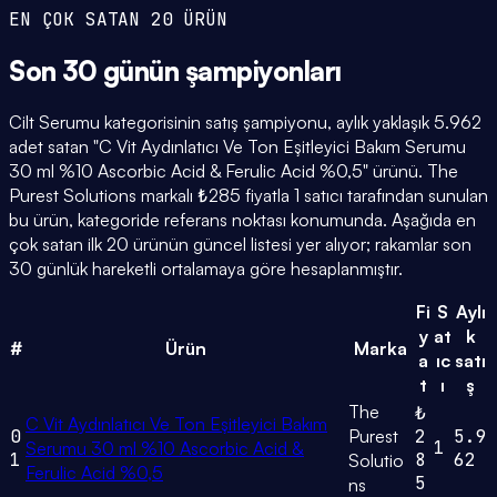
EN ÇOK SATAN 20 ÜRÜN
Son 30 günün
şampiyonları
Cilt Serumu kategorisinin satış şampiyonu, aylık yaklaşık 5.962
adet satan "C Vit Aydınlatıcı Ve Ton Eşitleyici Bakım Serumu
30 ml %10 Ascorbic Acid & Ferulic Acid %0,5" ürünü. The
Purest Solutions markalı ₺285 fiyatla 1 satıcı tarafından sunulan
bu ürün, kategoride referans noktası konumunda. Aşağıda en
çok satan ilk 20 ürünün güncel listesi yer alıyor; rakamlar son
30 günlük hareketli ortalamaya göre hesaplanmıştır.
Fi
S
Aylı
y
at
k
#
Ürün
Marka
a
ıc
satı
t
ı
ş
The
₺
C Vit Aydınlatıcı Ve Ton Eşitleyici Bakım
0
Purest
2
5.9
1
Serumu 30 ml %10 Ascorbic Acid &
1
8
62
Solutio
Ferulic Acid %0,5
5
ns