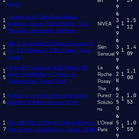
2
9
39
en
30 ml
9
₺
Luminous630 Skin Glow Anında
1
3
1.5
1
Aydınlatıcı Serum 30ml, Eşit Cilt Tonu,
NIVEA
3
4
12
Thiamidol, Niasinamid, AloeVera
9
₺
Vita-C Aydınlatıcı Cilt Bakım Serumu 30
1
Skin
3
1.4
1
ml | %10 Vitamin C & Postbiotic | Leke
4
9
09
Sensual
Karşıtı
9
Hyalu B5 Hyalüronik Asit& Vitamin B5
La
₺
1
1.1
2
1
İçeren Kırışıklık Karşıtı Onarıcı ve
Roche
5
00
K
Dolgunlaştırıcı Serum 30ml
Posay
The
₺
1
Aydınlatıcı ve Leke Görünümü Azaltıcı
Purest
2
1.0
1
6
5
53
Arbutin Cilt Bakım Serumu 30 ml
Solutio
0
ns
₺
1
Revitalift Filler [Saf Hyaluronik Asit] İçeren
L'Oreal
5
1.0
1
7
9
50
Nemlendirici Kırışıklık Karşıtı Serum 30 ML
Paris
9