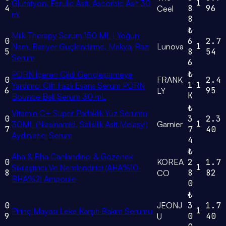
1
Glutatyon, Ferulic Asit, Ascorbic Asit 30
4
8
96
Ceel
ml
8
₺
Milk Therapy Serum 150 ML | Yoğun
0
6
2.7
1
Nem, Bariyer Güçlendirme, Makyaj Bazı
Lunova
5
8
54
Serum
6
PDRN İçeren Cildi Gençleştirmeye
₺
0
FRANK
2.4
1
1
Yardımcı Çift Fazlı Esans Serum PDRN
6
95
LY
K
Bounce Ball Serum 30 mL
₺
Vitamin C+ Süper Parlaklık Yüz Serumu
0
3
2.3
1
30ML (Niasinamid, Salisilik Asit,Melasyl)
Garnier
7
7
40
Aydınlatıcı Serum
4
₺
Aha & Bha Canlandırıcı & Gözenek
0
KOREA
2
1.7
1
Sıkılaştırıcı Ve Nemlendirici (AHA%10-
8
8
82
CO
BHA%2) Ampoule
0
₺
0
JEONJ
3
1.7
1
Pirinç Mayası Leke Karşıtı Bakım Serumu
9
0
40
U