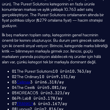
ürün). The Purest Solutions kategorinin en fazla ürünle
konumlanan markası ve aylık yaklaşık 10.763 adet satış
gerçekleştiriyor. The Purest Solutions ortalamanın altında bir
fiyat politikası izliyor (₺279 ortalama fiyat) — hacim stratejisi
güdüyor.
İlk beş markanın toplam satışı, kategorinin genel hacminin
önemli bir kısmını oluşturuyor. Bu durum yeni girecek satıcılar
için iki önemli sinyal veriyor: Birincisi, kategoride marka bilinirliği
kritik — bilinmeyen markayla girmek zor. İkincisi, güçlü
markaların yanında pozisyon alabilecek niş ürünler için hâlâ
alan var, çünkü kategori tek bir markayla dominant değil.
01
The Purest Solutions
10
ürün
10.763
/ay
02
The Ordinary
10
ürün
9.151
/ay
03
Celimax
3
ürün
6.318
/ay
04
The Ceel
6
ürün
5.081
/ay
05
KOREACO
5
ürün
3.323
/ay
06
Ph Lab
8
ürün
3.178
/ay
07
FRANKLY
6
ürün
3.167
/ay
08
Lunova
2
ürün
2.816
/ay