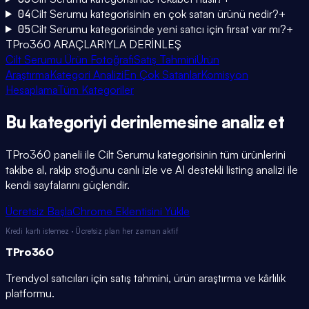
04
Cilt Serumu kategorisinin en çok satan ürünü nedir?
+
05
Cilt Serumu kategorisinde yeni satıcı için fırsat var mı?
+
TPro360 ARAÇLARIYLA DERİNLEŞ
Cilt Serumu Ürün Fotoğrafı
Satış Tahmini
Ürün
Araştırma
Kategori Analizi
En Çok Satanlar
Komisyon
Hesaplama
Tüm Kategoriler
Bu kategoriyi
derinlemesine
analiz et
TPro360 paneli ile
Cilt Serumu
kategorisinin tüm ürünlerini
takibe al, rakip stoğunu canlı izle ve AI destekli listing analizi ile
kendi sayfalarını güçlendir.
Ücretsiz Başla
Chrome Eklentisini Yükle
Kredi kartı istemez · Ücretsiz plan her zaman aktif
TPro
360
Trendyol satıcıları için satış tahmini, ürün araştırma ve kârlılık
platformu.