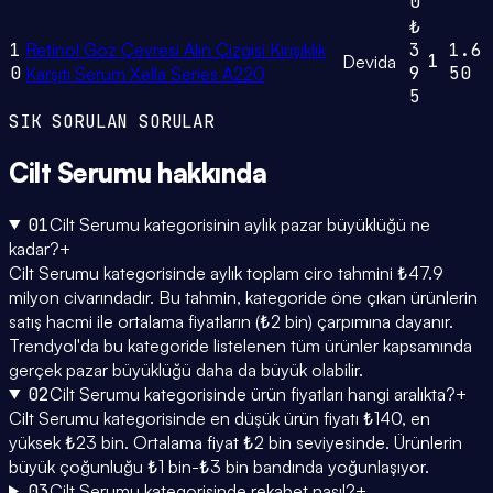
0
₺
1
Retinol Göz Çevresi Alın Çizgisi Kırışıklık
3
1.6
1
Devida
0
9
50
Karşıtı Serum Xella Series A220
5
SIK SORULAN SORULAR
Cilt Serumu
hakkında
01
Cilt Serumu kategorisinin aylık pazar büyüklüğü ne
kadar?
+
Cilt Serumu kategorisinde aylık toplam ciro tahmini ₺47.9
milyon civarındadır. Bu tahmin, kategoride öne çıkan ürünlerin
satış hacmi ile ortalama fiyatların (₺2 bin) çarpımına dayanır.
Trendyol'da bu kategoride listelenen tüm ürünler kapsamında
gerçek pazar büyüklüğü daha da büyük olabilir.
02
Cilt Serumu kategorisinde ürün fiyatları hangi aralıkta?
+
Cilt Serumu kategorisinde en düşük ürün fiyatı ₺140, en
yüksek ₺23 bin. Ortalama fiyat ₺2 bin seviyesinde. Ürünlerin
büyük çoğunluğu ₺1 bin-₺3 bin bandında yoğunlaşıyor.
03
Cilt Serumu kategorisinde rekabet nasıl?
+