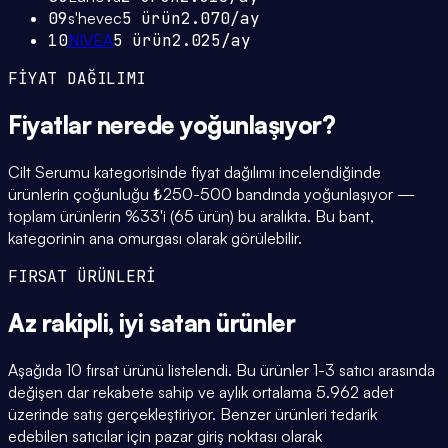
09
s'hevec
5
ürün
2.070
/ay
10
NIVEA
5
ürün
2.025
/ay
FİYAT DAĞILIMI
Fiyatlar
nerede yoğunlaşıyor
?
Cilt Serumu kategorisinde fiyat dağılımı incelendiğinde
ürünlerin çoğunluğu ₺250-500 bandında yoğunlaşıyor —
toplam ürünlerin %33'i (65 ürün) bu aralıkta. Bu bant,
kategorinin ana omurgası olarak görülebilir.
FIRSAT ÜRÜNLERİ
Az rakipli,
iyi satan
ürünler
Aşağıda 10 fırsat ürünü listelendi. Bu ürünler 1-3 satıcı arasında
değişen dar rekabete sahip ve aylık ortalama 5.962 adet
üzerinde satış gerçekleştiriyor. Benzer ürünleri tedarik
edebilen satıcılar için pazar giriş noktası olarak