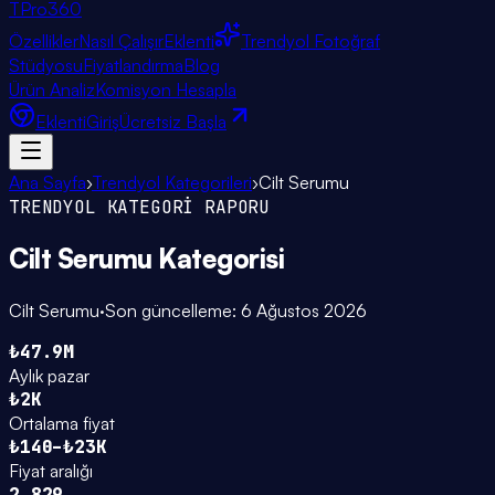
TPro
360
Özellikler
Nasıl Çalışır
Eklenti
Trendyol Fotoğraf
Stüdyosu
Fiyatlandırma
Blog
Ürün Analiz
Komisyon Hesapla
Eklenti
Giriş
Ücretsiz Başla
Ana Sayfa
›
Trendyol Kategorileri
›
Cilt Serumu
TRENDYOL KATEGORİ RAPORU
Cilt Serumu
Kategorisi
Cilt Serumu
·
Son güncelleme:
6 Ağustos 2026
₺47.9M
Aylık pazar
₺2K
Ortalama fiyat
₺140–₺23K
Fiyat aralığı
2.829