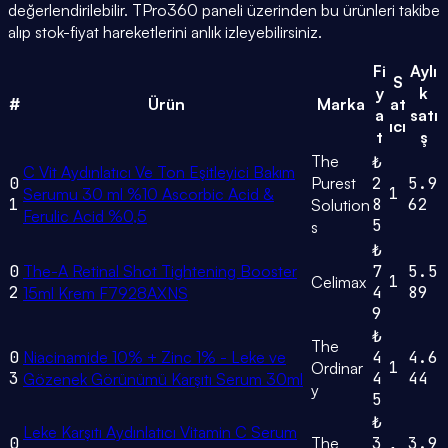
değerlendirilebilir. TPro360 paneli üzerinden bu ürünleri takibe
alıp stok-fiyat hareketlerini anlık izleyebilirsiniz.
Fi
Aylı
S
y
k
#
Ürün
Marka
at
a
satı
ıcı
t
ş
The
₺
C Vit Aydınlatıcı Ve Ton Eşitleyici Bakım
0
Purest
2
5.9
1
Serumu 30 ml %10 Ascorbic Acid &
1
8
62
Solution
Ferulic Acid %0,5
5
s
₺
0
The-A Retinal Shot Tightening Booster
7
5.5
1
Celimax
2
4
89
15ml Krem F7928AXNS
9
₺
The
0
Niacinamide 10% + Zinc 1% - Leke ve
4
4.6
1
Ordinar
3
4
44
Gözenek Görünümü Karşıtı Serum 30ml
y
5
₺
Leke Karşıtı Aydınlatıcı Vitamin C Serum
0
The
3
3.9