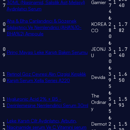
1
30ML (Niasinamid, Salisilik Asit,Melasyl)
Garnier
7
7
40
Aydınlatıcı Serum
4
₺
Aha & Bha Canlandırıcı & Gözenek
0
KOREA
2
1.7
1
Sıkılaştırıcı Ve Nemlendirici (AHA%10-
8
8
82
CO
BHA%2) Ampoule
0
₺
0
JEONJ
3
1.7
1
Pirinç Mayası Leke Karşıtı Bakım Serumu
9
0
40
U
0
₺
1
Retinol Göz Çevresi Alın Çizgisi Kırışıklık
3
1.6
1
Devida
0
9
50
Karşıtı Serum Xella Series A220
5
₺
The
1
Hyaluronic Acid 2% + B5 -
5
1.5
1
Ordinar
1
9
93
Derinlemesine Nemlendirici Serum 30ml
y
5
₺
Leke Karşıtı Cilt Aydınlatıcı, Arbutin,
1
Dermot
2
1.5
1
Niacinamide serum Ve C Vitamini serum