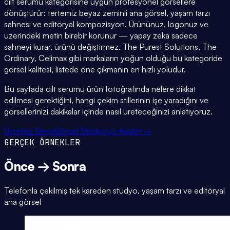
cilt serumu kategorisine uygun profesyonel görsellere
dönüştürür: tertemiz beyaz zeminli ana görsel, yaşam tarzı
sahnesi ve editöryal kompozisyon. Ürününüz, logonuz ve
üzerindeki metin birebir korunur — yapay zeka sadece
sahneyi kurar, ürünü değiştirmez. The Purest Solutions, The
Ordinary, Celimax gibi markaların yoğun olduğu bu kategoride
görsel kalitesi, listede öne çıkmanın en hızlı yoludur.
Bu sayfada cilt serumu ürün fotoğrafında nelere dikkat
edilmesi gerektiğini, hangi çekim stillerinin işe yaradığını ve
görsellerinizi dakikalar içinde nasıl üreteceğinizi anlatıyoruz.
Ücretsiz Dene
Görsel Stüdyo'yu Keşfet →
GERÇEK ÖRNEKLER
Önce → Sonra
Telefonla çekilmiş tek kareden stüdyo, yaşam tarzı ve editöryal
ana görsel