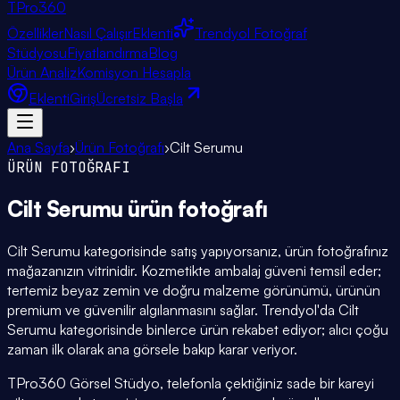
TPro
360
Özellikler
Nasıl Çalışır
Eklenti
Trendyol Fotoğraf
Stüdyosu
Fiyatlandırma
Blog
Ürün Analiz
Komisyon Hesapla
Eklenti
Giriş
Ücretsiz Başla
Ana Sayfa
›
Ürün Fotoğrafı
›
Cilt Serumu
ÜRÜN FOTOĞRAFI
Cilt Serumu
ürün fotoğrafı
Cilt Serumu kategorisinde satış yapıyorsanız, ürün fotoğrafınız
mağazanızın vitrinidir. Kozmetikte ambalaj güveni temsil eder;
tertemiz beyaz zemin ve doğru malzeme görünümü, ürünün
premium ve güvenilir algılanmasını sağlar. Trendyol'da Cilt
Serumu kategorisinde binlerce ürün rekabet ediyor; alıcı çoğu
zaman ilk olarak ana görsele bakıp karar veriyor.
TPro360 Görsel Stüdyo, telefonla çektiğiniz sade bir kareyi