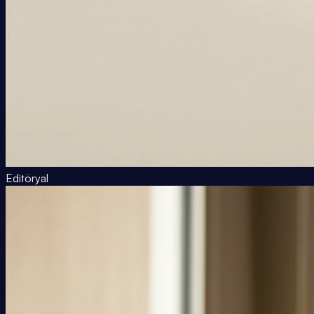
Editöryal