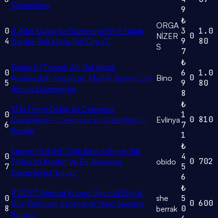
Düzenleme
9
₺
ORGA
0
4 Adet Dolap İçi Düzenleyici Raf Tabak
3
1.0
0
NİZER
4
9
80
Bardak Rafı Metal Raf Org-01
S
7
₺
Dolap İçi Tezgah Altı Raf Metal
0
6
1.0
0
Ayarlanabilir Organizer Mutfak Banyo Çok
Bino
5
9
80
Amaçlı Düzenleyici
8
₺
13'lü Parça Dolap Içi Çekmece
0
1
0
810
Düzenleyici - Çekmece İçi Düzenleyici -
Evlinya
6
7
Kaşıklık
1
₺
Lavine *3 Adet* Çok Amaçlı Kayar Raf
0
4
0
702
Dolap Içi Kıyafet Ve Ev Aksesuarı
obido
7
5
Düzenleyici ”beyaz”
6
₺
4 ADET Antrasit Kumaş Destekli Büyük
0
she
5
0
600
Boy Fermuarlı Katlanabilir Hurç Saklama
8
0
berrak
Kutusu