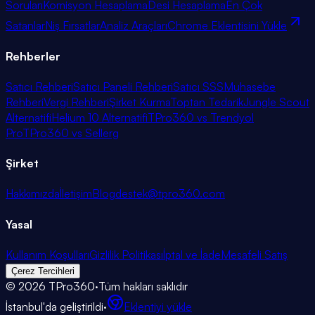
Soruları
Komisyon Hesaplama
Desi Hesaplama
En Çok
Satanlar
Niş Fırsatlar
Analiz Araçları
Chrome Eklentisini Yükle
Rehberler
Satıcı Rehberi
Satıcı Paneli Rehberi
Satıcı SSS
Muhasebe
Rehberi
Vergi Rehberi
Şirket Kurma
Toptan Tedarik
Jungle Scout
Alternatifi
Helium 10 Alternatifi
TPro360 vs Trendyol
Pro
TPro360 vs Sellerg
Şirket
Hakkımızda
İletişim
Blog
destek@tpro360.com
Yasal
Kullanım Koşulları
Gizlilik Politikası
İptal ve İade
Mesafeli Satış
Çerez Tercihleri
©
2026
TPro360
·
Tüm hakları saklıdır
İstanbul'da geliştirildi
·
Eklentiyi yükle