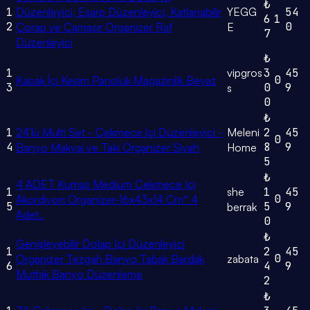
₺
1
Düzenleyici, Eşarp Düzenleyici, Katlanabilir
YEGG
54
6
1
2
0
Çorap ve Çamaşır Organizer Raf
E
7
Düzenleyici
₺
1
vipgros
3
45
0
Kapak İçi Kesim Panoluk Magazinlik Beyaz
3
0
9
s
0
₺
1
24'lü Multi Set - Çekmece İçi Düzenleyici -
Meleni
2
45
0
4
8
9
Banyo Makyaj ve Takı Organizer Siyah
Home
5
₺
4 ADET Kumaş Medium Çekmece Içi
1
she
1
45
0
Akordiyon Organizer-16x43x14 Cm* 4
5
5
9
berrak
Adet..
0
₺
Genişleyebilir Dolap Içi Düzenleyici
1
2
45
0
Organizer Tezgah Banyo Tabak Bardak
zabata
6
4
9
Mutfak Banyo Düzenleme
2
₺