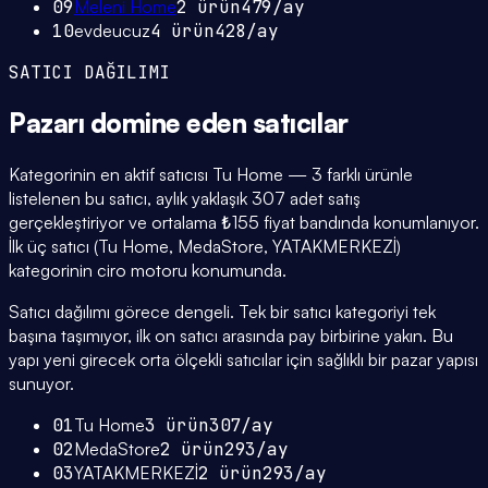
09
Meleni Home
2
ürün
479
/ay
10
evdeucuz
4
ürün
428
/ay
SATICI DAĞILIMI
Pazarı domine eden
satıcılar
Kategorinin en aktif satıcısı Tu Home — 3 farklı ürünle
listelenen bu satıcı, aylık yaklaşık 307 adet satış
gerçekleştiriyor ve ortalama ₺155 fiyat bandında konumlanıyor.
İlk üç satıcı (Tu Home, MedaStore, YATAKMERKEZİ)
kategorinin ciro motoru konumunda.
Satıcı dağılımı görece dengeli. Tek bir satıcı kategoriyi tek
başına taşımıyor, ilk on satıcı arasında pay birbirine yakın. Bu
yapı yeni girecek orta ölçekli satıcılar için sağlıklı bir pazar yapısı
sunuyor.
01
Tu Home
3
ürün
307
/ay
02
MedaStore
2
ürün
293
/ay
03
YATAKMERKEZİ
2
ürün
293
/ay