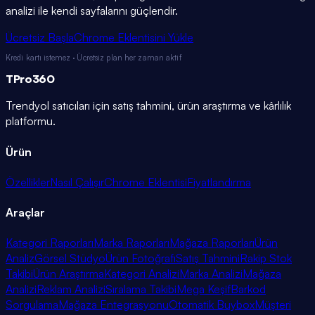
analizi ile kendi sayfalarını güçlendir.
Ücretsiz Başla
Chrome Eklentisini Yükle
Kredi kartı istemez · Ücretsiz plan her zaman aktif
TPro
360
Trendyol satıcıları için satış tahmini, ürün araştırma ve kârlılık
platformu.
Ürün
Özellikler
Nasıl Çalışır
Chrome Eklentisi
Fiyatlandırma
Araçlar
Kategori Raporları
Marka Raporları
Mağaza Raporları
Ürün
Analiz
Görsel Stüdyo
Ürün Fotoğrafı
Satış Tahmini
Rakip Stok
Takibi
Ürün Araştırma
Kategori Analizi
Marka Analizi
Mağaza
Analizi
Reklam Analizi
Sıralama Takibi
Mega Keşif
Barkod
Sorgulama
Mağaza Entegrasyonu
Otomatik Buybox
Müşteri