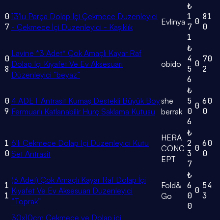
₺
0
13'lü Parça Dolap Içi Çekmece Düzenleyici
1
81
0
Evlinya
7
7
0
- Çekmece İçi Düzenleyici - Kaşıklık
1
₺
Lavine *3 Adet* Çok Amaçlı Kayar Raf
0
4
70
0
Dolap Içi Kıyafet Ve Ev Aksesuarı
obido
8
5
2
Düzenleyici ”beyaz”
6
₺
0
4 ADET Antrasit Kumaş Destekli Büyük Boy
she
5
60
0
9
0
0
Fermuarlı Katlanabilir Hurç Saklama Kutusu
berrak
6
₺
HERA
1
6'lı Çekmece Dolap Içi Düzenleyici Kutu
2
60
0
CONC
0
3
0
Set Antrasit
EPT
7
₺
(3 Adet) Çok Amaçlı Kayar Raf Dolap İçi
1
Fold&
6
54
0
Kıyafet Ve Ev Aksesuarı Düzenleyici
1
0
3
Go
”Toprak”
0
30x10cm Çekmece ve Dolap içi