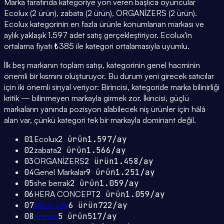
Marka tarafında kategoriye yön veren başlıca oyuncular
Ecolux (2 ürün), zabata (2 ürün), ORGANİZERS (2 ürün).
Ecolux kategorinin en fazla ürünle konumlanan markası ve
aylık yaklaşık 1.597 adet satış gerçekleştiriyor. Ecolux'in
ortalama fiyatı ₺385 ile kategori ortalamasıyla uyumlu.
İlk beş markanın toplam satışı, kategorinin genel hacminin
önemli bir kısmını oluşturuyor. Bu durum yeni girecek satıcılar
için iki önemli sinyal veriyor: Birincisi, kategoride marka bilinirliği
kritik — bilinmeyen markayla girmek zor. İkincisi, güçlü
markaların yanında pozisyon alabilecek niş ürünler için hâlâ
alan var, çünkü kategori tek bir markayla dominant değil.
01
Ecolux
2
ürün
1.597
/ay
02
zabata
2
ürün
1.566
/ay
03
ORGANİZERS
2
ürün
1.458
/ay
04
Genel Markalar
9
ürün
1.251
/ay
05
she berrak
2
ürün
1.059
/ay
06
HERA CONCEPT
2
ürün
1.059
/ay
07
Minty Life
6
ürün
722
/ay
08
Vienev
5
ürün
517
/ay