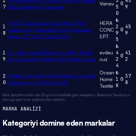
1
7'li Çekmece Içi - Dolap Içi Banyo Makyaj
3
45
0
Vienev
7
5
9
Takı Düzenleyici Organizer
0
₺
4 ADET Lüks Dolap Düzenleyici, Raf
HERA
1
2
45
0
Düzenleyici, Katlanabilir Kıyafet Saklama
CONC
8
9
9
Kutusu-45 cmx30 cmx20cm
EPT
5
₺
1
Jüt Halat Desenli Damacana Kılıfı | Doğal
evdeu
4
41
0
9
2
2
Jüt Görünümlü, Dekoratif ve Patentli Ürün
cuz
4
Ocean
₺
2
6 Adet Çok Amaçlı Şeffaf Akrilik Çanta Raf
37
1
0
Home
0
8
Düzenleyici Set 20x30x0.29
K
Textile
Aylık satış tahminleri son 30 günlük harekete göre hesaplanır. Rakamlar Trendyol'un
kamuya açık ürün sayfalarından derlenir.
MARKA ANALİZİ
Kategoriyi domine eden
markalar