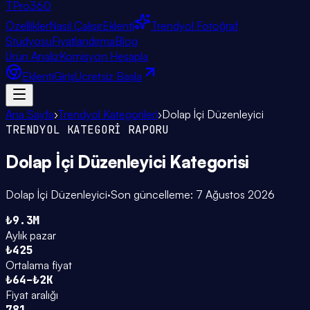
TPro
360
Özellikler
Nasıl Çalışır
Eklenti
Trendyol Fotoğraf
Stüdyosu
Fiyatlandırma
Blog
Ürün Analiz
Komisyon Hesapla
Eklenti
Giriş
Ücretsiz Başla
Ana Sayfa
›
Trendyol Kategorileri
›
Dolap İçi Düzenleyici
TRENDYOL KATEGORİ RAPORU
Dolap İçi Düzenleyici
Kategorisi
Dolap İçi Düzenleyici
·
Son güncelleme:
7 Ağustos 2026
₺9.3M
Aylık pazar
₺425
Ortalama fiyat
₺64–₺2K
Fiyat aralığı
781