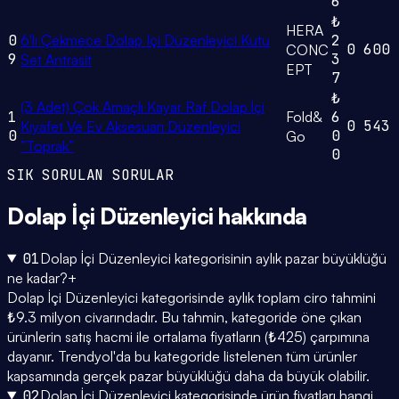
6
₺
HERA
0
6'lı Çekmece Dolap Içi Düzenleyici Kutu
2
0
600
CONC
9
3
Set Antrasit
EPT
7
₺
(3 Adet) Çok Amaçlı Kayar Raf Dolap İçi
1
Fold&
6
0
543
Kıyafet Ve Ev Aksesuarı Düzenleyici
0
0
Go
”Toprak”
0
SIK SORULAN SORULAR
Dolap İçi Düzenleyici
hakkında
01
Dolap İçi Düzenleyici kategorisinin aylık pazar büyüklüğü
ne kadar?
+
Dolap İçi Düzenleyici kategorisinde aylık toplam ciro tahmini
₺9.3 milyon civarındadır. Bu tahmin, kategoride öne çıkan
ürünlerin satış hacmi ile ortalama fiyatların (₺425) çarpımına
dayanır. Trendyol'da bu kategoride listelenen tüm ürünler
kapsamında gerçek pazar büyüklüğü daha da büyük olabilir.
02
Dolap İçi Düzenleyici kategorisinde ürün fiyatları hangi