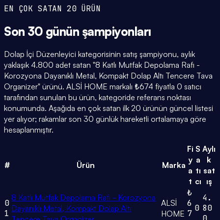
EN ÇOK SATAN 20 ÜRÜN
Son 30 günün
şampiyonları
Dolap İçi Düzenleyici kategorisinin satış şampiyonu, aylık
yaklaşık 4.800 adet satan "8 Katlı Mutfak Depolama Rafı -
Korozyona Dayanıklı Metal, Kompakt Dolap Altı Tencere Tava
Organizer" ürünü. ALSİ HOME markalı ₺674 fiyatla 0 satıcı
tarafından sunulan bu ürün, kategoride referans noktası
konumunda. Aşağıda en çok satan ilk 20 ürünün güncel listesi
yer alıyor; rakamlar son 30 günlük hareketli ortalamaya göre
hesaplanmıştır.
Fi
S
Aylı
y
a
k
#
Ürün
Marka
a
tı
sat
t
cı
ış
₺
8 Katlı Mutfak Depolama Rafı - Korozyona
4.
0
ALSİ
6
0
80
Dayanıklı Metal, Kompakt Dolap Altı
1
7
HOME
0
Tencere Tava Organizer