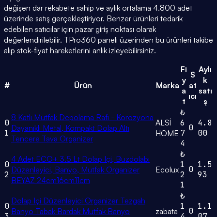
değişen dar rekabete sahip ve aylık ortalama 4.800 adet
üzerinde satış gerçekleştiriyor. Benzer ürünleri tedarik
edebilen satıcılar için pazar giriş noktası olarak
değerlendirilebilir. TPro360 paneli üzerinden bu ürünleri takibe
alıp stok-fiyat hareketlerini anlık izleyebilirsiniz.
Fi
Aylı
S
y
k
#
Ürün
Marka
at
a
satı
ıcı
t
ş
₺
8 Katlı Mutfak Depolama Rafı - Korozyona
0
ALSİ
6
4.8
0
Dayanıklı Metal, Kompakt Dolap Altı
1
7
00
HOME
Tencere Tava Organizer
4
₺
4 Adet ECO+ 3.5 Lt Dolap Içi, Buzdolabı
0
1
1.5
0
Düzenleyici, Banyo, Mutfak Organizer
Ecolux
2
2
93
BEYAZ 24cm16cm11cm
1
₺
Dolap Içi Düzenleyici Organizer Tezgah
0
1
1.1
0
Banyo Tabak Bardak Mutfak Banyo
zabata
3
4
07