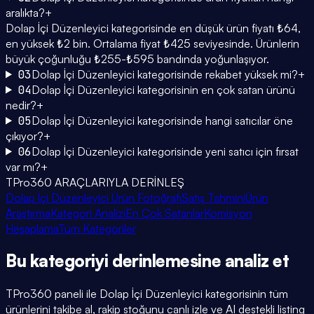
aralıkta?
+
Dolap İçi Düzenleyici kategorisinde en düşük ürün fiyatı ₺64,
en yüksek ₺2 bin. Ortalama fiyat ₺425 seviyesinde. Ürünlerin
büyük çoğunluğu ₺255-₺595 bandında yoğunlaşıyor.
03
Dolap İçi Düzenleyici kategorisinde rekabet yüksek mi?
+
04
Dolap İçi Düzenleyici kategorisinin en çok satan ürünü
nedir?
+
05
Dolap İçi Düzenleyici kategorisinde hangi satıcılar öne
çıkıyor?
+
06
Dolap İçi Düzenleyici kategorisinde yeni satıcı için fırsat
var mı?
+
TPro360 ARAÇLARIYLA DERİNLEŞ
Dolap İçi Düzenleyici Ürün Fotoğrafı
Satış Tahmini
Ürün
Araştırma
Kategori Analizi
En Çok Satanlar
Komisyon
Hesaplama
Tüm Kategoriler
Bu kategoriyi
derinlemesine
analiz et
TPro360 paneli ile
Dolap İçi Düzenleyici
kategorisinin tüm
ürünlerini takibe al, rakip stoğunu canlı izle ve AI destekli listing