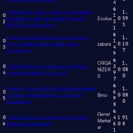
4
₺
4 Adet ECO+ 3.5 Lt Dolap Içi, Buzdolabı
1.
0
1
0
59
Düzenleyici, Banyo, Mutfak Organizer
Ecolux
2
2
3
BEYAZ 24cm16cm11cm
1
₺
Dolap Içi Düzenleyici Organizer Tezgah
1.
0
1
0
10
Banyo Tabak Bardak Mutfak Banyo
zabata
3
4
7
Düzenleme
9
₺
ORGA
1.
0
4 Adet Dolap İçi Düzenleyici Raf Tabak
3
0
08
NİZER
4
9
Bardak Rafı Metal Raf Org-01
0
S
7
₺
Dolap İçi Tezgah Altı Raf Metal Ayarlanabilir
1.
0
6
0
08
Organizer Mutfak Banyo Çok Amaçlı
Bino
5
9
0
Düzenleyici
8
₺
Genel
0
4 Adet Dolap İçi Düzenleyici Raf Tabak
4
1
91
Markal
6
6
0
8
Bardak Rafı Metal Raf
ar
1