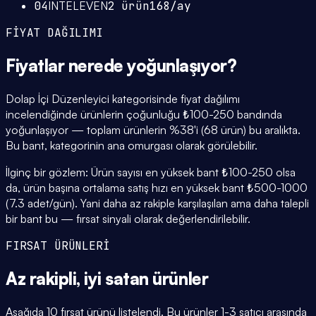
04
INTELEVEN
2
ürün
168
/ay
FİYAT DAĞILIMI
Fiyatlar
nerede yoğunlaşıyor
?
Dolap İçi Düzenleyici kategorisinde fiyat dağılımı
incelendiğinde ürünlerin çoğunluğu ₺100-250 bandında
yoğunlaşıyor — toplam ürünlerin %38'i (68 ürün) bu aralıkta.
Bu bant, kategorinin ana omurgası olarak görülebilir.
İlginç bir gözlem: Ürün sayısı en yüksek bant ₺100-250 olsa
da, ürün başına ortalama satış hızı en yüksek bant ₺500-1000
(7.3 adet/gün). Yani daha az rakiple karşılaşılan ama daha talepli
bir bant bu — fırsat sinyali olarak değerlendirilebilir.
FIRSAT ÜRÜNLERİ
Az rakipli,
iyi satan
ürünler
Aşağıda 10 fırsat ürünü listelendi. Bu ürünler 1-3 satıcı arasında