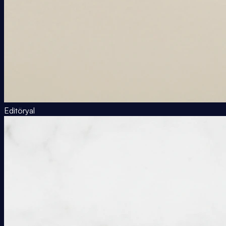
Editöryal