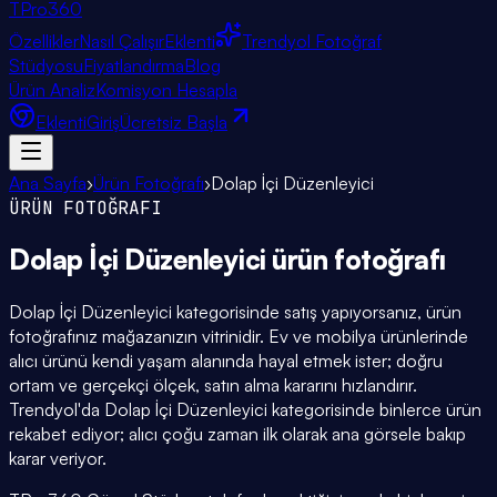
TPro
360
Özellikler
Nasıl Çalışır
Eklenti
Trendyol Fotoğraf
Stüdyosu
Fiyatlandırma
Blog
Ürün Analiz
Komisyon Hesapla
Eklenti
Giriş
Ücretsiz Başla
Ana Sayfa
›
Ürün Fotoğrafı
›
Dolap İçi Düzenleyici
ÜRÜN FOTOĞRAFI
Dolap İçi Düzenleyici
ürün fotoğrafı
Dolap İçi Düzenleyici kategorisinde satış yapıyorsanız, ürün
fotoğrafınız mağazanızın vitrinidir. Ev ve mobilya ürünlerinde
alıcı ürünü kendi yaşam alanında hayal etmek ister; doğru
ortam ve gerçekçi ölçek, satın alma kararını hızlandırır.
Trendyol'da Dolap İçi Düzenleyici kategorisinde binlerce ürün
rekabet ediyor; alıcı çoğu zaman ilk olarak ana görsele bakıp
karar veriyor.