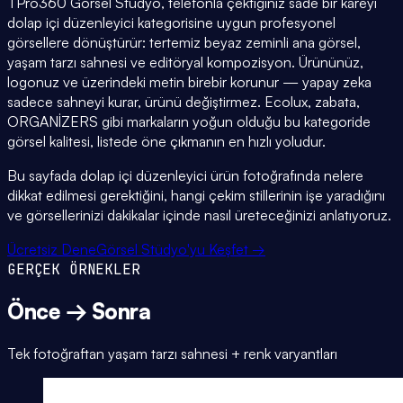
TPro360 Görsel Stüdyo, telefonla çektiğiniz sade bir kareyi
dolap içi düzenleyici kategorisine uygun profesyonel
görsellere dönüştürür: tertemiz beyaz zeminli ana görsel,
yaşam tarzı sahnesi ve editöryal kompozisyon. Ürününüz,
logonuz ve üzerindeki metin birebir korunur — yapay zeka
sadece sahneyi kurar, ürünü değiştirmez. Ecolux, zabata,
ORGANİZERS gibi markaların yoğun olduğu bu kategoride
görsel kalitesi, listede öne çıkmanın en hızlı yoludur.
Bu sayfada dolap içi düzenleyici ürün fotoğrafında nelere
dikkat edilmesi gerektiğini, hangi çekim stillerinin işe yaradığını
ve görsellerinizi dakikalar içinde nasıl üreteceğinizi anlatıyoruz.
Ücretsiz Dene
Görsel Stüdyo'yu Keşfet →
GERÇEK ÖRNEKLER
Önce → Sonra
Tek fotoğraftan yaşam tarzı sahnesi + renk varyantları