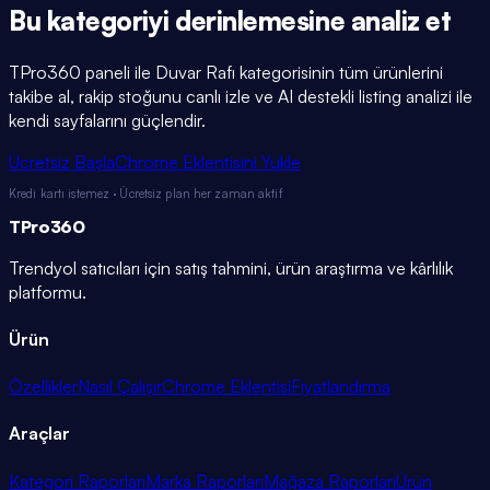
Bu kategoriyi
derinlemesine
analiz et
TPro360 paneli ile
Duvar Rafı
kategorisinin tüm ürünlerini
takibe al, rakip stoğunu canlı izle ve AI destekli listing analizi ile
kendi sayfalarını güçlendir.
Ücretsiz Başla
Chrome Eklentisini Yükle
Kredi kartı istemez · Ücretsiz plan her zaman aktif
TPro
360
Trendyol satıcıları için satış tahmini, ürün araştırma ve kârlılık
platformu.
Ürün
Özellikler
Nasıl Çalışır
Chrome Eklentisi
Fiyatlandırma
Araçlar
Kategori Raporları
Marka Raporları
Mağaza Raporları
Ürün