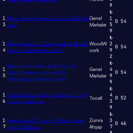
9
₺
1
Ahşap Resim/çerçeve Duvar Rafı 2li Set
Genel
1
0
54
3
5
35x7
Markalar
9
₺
1
Ahşap Dekoratif 3 Lü Uçan Kitaplık Gizli
WoodW
2
0
54
4
9
Duvar Monte Aksesuar Rafı
oork
2
₺
Ahşap Hazeran Duvar Rafı Çocuk
1
Genel
4
0
54
Odası Montessori Kitaplık Raf
5
9
Markalar
Kahverengi İskandinav 1 adet
9
₺
1
Semplice Duvar Rafı ve Dekoratif Oval
4
0
52
Tooall
6
3
5 Parça Tablo Seti
9
₺
1
Petek Üstü Raf Uçan Raf Atlantik çam
Zümra
3
0
46
7
7
Rengi 16x80 cm
Ahşap
8