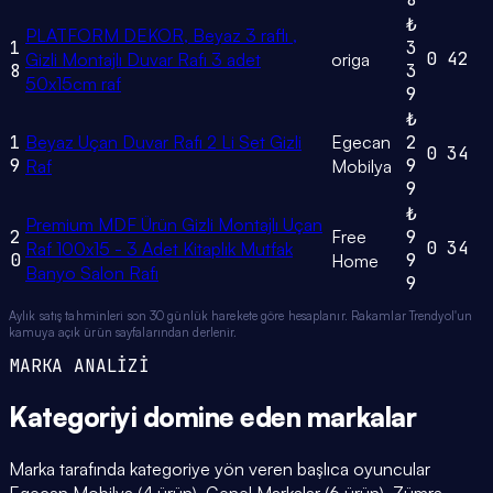
₺
PLATFORM DEKOR, Beyaz 3 raflı ,
1
3
0
42
Gizli Montajlı Duvar Rafı 3 adet
origa
8
3
50x15cm raf
9
₺
1
Beyaz Uçan Duvar Rafı 2 Li Set Gizli
Egecan
2
0
34
9
9
Raf
Mobilya
9
₺
Premium MDF Ürün Gizli Montajlı Uçan
2
Free
9
0
34
Raf 100x15 - 3 Adet Kitaplık Mutfak
0
9
Home
Banyo Salon Rafı
9
Aylık satış tahminleri son 30 günlük harekete göre hesaplanır. Rakamlar Trendyol'un
kamuya açık ürün sayfalarından derlenir.
MARKA ANALİZİ
Kategoriyi domine eden
markalar
Marka tarafında kategoriye yön veren başlıca oyuncular