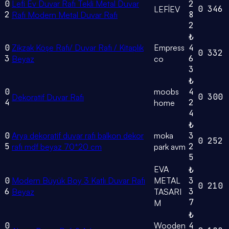
0
Lefi Ev Duvar Rafı Tekli Metal Duvar
2
0
346
LEFİEV
2
8
Rafı Modern Metal Duvar Rafı
2
₺
0
Zikzak Köşe Rafı/ Duvar Rafı / Kitaplık
Empress
4
0
332
3
6
Beyaz
co
3
₺
0
moobs
4
0
300
Dekoratif Duvar Rafı
4
2
home
4
₺
0
Arya dekoratif duvar rafı balkon dekor
moka
3
0
252
5
2
rafı mdf beyaz 70*20 cm
park avm
5
EVA
₺
0
Modern Büyük Boy 3 Katlı Duvar Rafı
METAL
3
0
210
6
3
Beyaz
TASARI
7
M
₺
0
Wooden
4