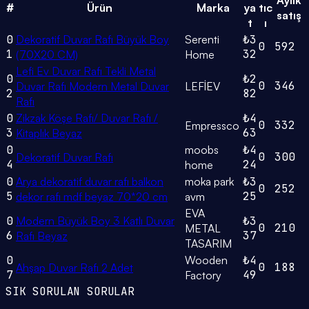
#
Ürün
Marka
ya
tıc
satış
t
ı
0
Dekoratif Duvar Rafı Büyük Boy
Serenti
₺3
0
592
1
32
(70X20 CM)
Home
Lefi Ev Duvar Rafı Tekli Metal
0
₺2
0
346
Duvar Rafı Modern Metal Duvar
LEFİEV
2
82
Rafı
0
Zikzak Köşe Rafı/ Duvar Rafı /
₺4
0
332
Empressco
3
63
Kitaplık Beyaz
0
moobs
₺4
0
300
Dekoratif Duvar Rafı
4
24
home
0
Arya dekoratif duvar rafı balkon
moka park
₺3
0
252
5
25
dekor rafı mdf beyaz 70*20 cm
avm
EVA
0
Modern Büyük Boy 3 Katlı Duvar
₺3
0
210
METAL
6
37
Rafı Beyaz
TASARIM
0
Wooden
₺4
0
188
Ahşap Duvar Rafı 2 Adet
7
49
Factory
SIK SORULAN SORULAR