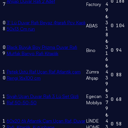
0
188
Ahşap Duvar Rafı 2 Adet
7
4
Factory
9
₺
0
3' Lü Duvar Rafı Beyaz 4tarafı Pcv Kaplı
3
0
104
ABAS
8
1
50x13 Cm rün
8
₺
0
Black Büyük Boy Prizma Duvar Rafı
3
0
94
Bino
9
1
Mutfak Banyo Rafı Kitaplık
6
₺
1
Petek Üstü Raf Uçan Raf Atlantik çam
Zümra
4
0
88
0
3
Rengi 16x100 cm
Ahşap
9
₺
1
Siyah Uçan Duvar Rafı 3 Lü Set Gizli
Egecan
3
0
68
1
7
Raf 50-50-50
Mobilya
9
₺
1
60x20 6lı Atlantik Çam Uçan Raf, Duvar
LİNDE
4
0
58
2
3
Rafı, Kitaplık, Kütüphane
HOME