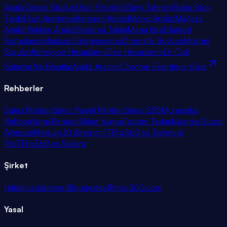
Analiz
Görsel Stüdyo
Ürün Fotoğrafı
Satış Tahmini
Rakip Stok
Takibi
Ürün Araştırma
Kategori Analizi
Marka Analizi
Mağaza
Analizi
Reklam Analizi
Sıralama Takibi
Mega Keşif
Barkod
Sorgulama
Mağaza Entegrasyonu
Otomatik Buybox
Müşteri
Soruları
Komisyon Hesaplama
Desi Hesaplama
En Çok
Satanlar
Niş Fırsatlar
Analiz Araçları
Chrome Eklentisini Yükle
Rehberler
Satıcı Rehberi
Satıcı Paneli Rehberi
Satıcı SSS
Muhasebe
Rehberi
Vergi Rehberi
Şirket Kurma
Toptan Tedarik
Jungle Scout
Alternatifi
Helium 10 Alternatifi
TPro360 vs Trendyol
Pro
TPro360 vs Sellerg
Şirket
Hakkımızda
İletişim
Blog
destek@tpro360.com
Yasal