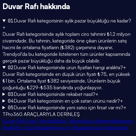
Duvar Rafı
hakkında
01
Duvar Rafı kategorisinin aylık pazar büyüklüğü ne kadar?
+
Duvar Rafı kategorisinde aylık toplam ciro tahmini ₺1.2 milyon
civarındadır. Bu tahmin, kategoride öne çıkan ürünlerin satış
hacmi ile ortalama fiyatların (₺382) çarpımına dayanır.
Trendyol'da bu kategoride listelenen tüm ürünler kapsamında
gerçek pazar büyüklüğü daha da büyük olabilir.
02
Duvar Rafı kategorisinde ürün fiyatları hangi aralıkta?
+
Duvar Rafı kategorisinde en düşük ürün fiyatı ₺75, en yüksek
₺1 bin. Ortalama fiyat ₺382 seviyesinde. Ürünlerin büyük
çoğunluğu ₺229-₺535 bandında yoğunlaşıyor.
03
Duvar Rafı kategorisinde rekabet nasıl?
+
04
Duvar Rafı kategorisinin en çok satan ürünü nedir?
+
05
Duvar Rafı kategorisinde yeni satıcı için fırsat var mı?
+
TPro360 ARAÇLARIYLA DERİNLEŞ
Duvar Rafı Ürün Fotoğrafı
Satış Tahmini
Ürün Araştırma
Kategori
Analizi
En Çok Satanlar
Komisyon Hesaplama
Tüm Kategoriler