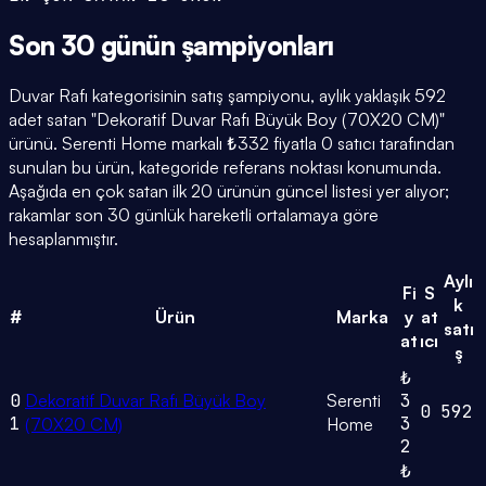
Son 30 günün
şampiyonları
Duvar Rafı kategorisinin satış şampiyonu, aylık yaklaşık 592
adet satan "Dekoratif Duvar Rafı Büyük Boy (70X20 CM)"
ürünü. Serenti Home markalı ₺332 fiyatla 0 satıcı tarafından
sunulan bu ürün, kategoride referans noktası konumunda.
Aşağıda en çok satan ilk 20 ürünün güncel listesi yer alıyor;
rakamlar son 30 günlük hareketli ortalamaya göre
hesaplanmıştır.
Aylı
Fi
S
k
#
Ürün
Marka
y
at
satı
at
ıcı
ş
₺
0
Dekoratif Duvar Rafı Büyük Boy
Serenti
3
0
592
1
3
(70X20 CM)
Home
2
₺