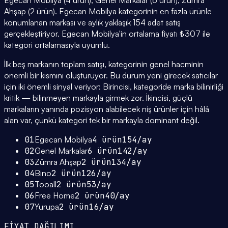
Egecan Mobilya (4 ürün), Genel Markalar (6 ürün), Zümra
Ahşap (2 ürün). Egecan Mobilya kategorinin en fazla ürünle
konumlanan markası ve aylık yaklaşık 154 adet satış
gerçekleştiriyor. Egecan Mobilya'in ortalama fiyatı ₺307 ile
kategori ortalamasıyla uyumlu.
İlk beş markanın toplam satışı, kategorinin genel hacminin
önemli bir kısmını oluşturuyor. Bu durum yeni girecek satıcılar
için iki önemli sinyal veriyor: Birincisi, kategoride marka bilinirliği
kritik — bilinmeyen markayla girmek zor. İkincisi, güçlü
markaların yanında pozisyon alabilecek niş ürünler için hâlâ
alan var, çünkü kategori tek bir markayla dominant değil.
01
Egecan Mobilya
4
ürün
154
/ay
02
Genel Markalar
6
ürün
142
/ay
03
Zümra Ahşap
2
ürün
134
/ay
04
Bino
2
ürün
126
/ay
05
Tooall
2
ürün
53
/ay
06
Free Home
2
ürün
40
/ay
07
Yurupa
2
ürün
16
/ay
FİYAT DAĞILIMI