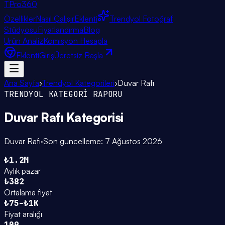
TPro
360
Özellikler
Nasıl Çalışır
Eklenti
Trendyol Fotoğraf
Stüdyosu
Fiyatlandırma
Blog
Ürün Analiz
Komisyon Hesapla
Eklenti
Giriş
Ücretsiz Başla
Ana Sayfa
›
Trendyol Kategorileri
›
Duvar Rafı
TRENDYOL KATEGORİ RAPORU
Duvar Rafı
Kategorisi
Duvar Rafı
·
Son güncelleme:
7 Ağustos 2026
₺1.2M
Aylık pazar
₺382
Ortalama fiyat
₺75–₺1K
Fiyat aralığı
109