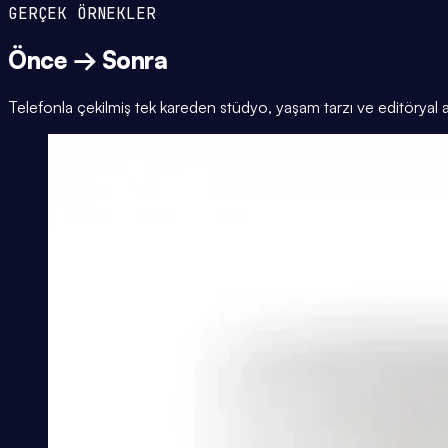
GERÇEK ÖRNEKLER
Önce → Sonra
Telefonla çekilmiş tek kareden stüdyo, yaşam tarzı ve editöryal 