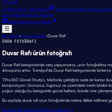
TPro
360
Özellikler
Nasıl Çalışır
Eklenti
Trendyol Fotoğraf Stüdyosu
Fiya
Ürün Analiz
Komisyon Hesapla
Eklenti
Giriş
Ücretsiz Başla
Ana Sayfa
›
Ürün Fotoğrafı
›
Duvar Rafı
ÜRÜN FOTOĞRAFI
Duvar Rafı
ürün fotoğrafı
Duvar Rafı kategorisinde satış yapıyorsanız, ürün fotoğrafınız ma
dönüşümü artırır. Trendyol'da Duvar Rafı kategorisinde binlerce ü
TPro360 Görsel Stüdyo, telefonla çektiğiniz sade bir kareyi duv
kompozisyon. Ürününüz, logonuz ve üzerindeki metin birebir ko
yoğun olduğu bu kategoride görsel kalitesi, listede öne çıkmanın
Bu sayfada duvar rafı ürün fotoğrafında nelere dikkat edilmesi gerek
Ücretsiz Dene
Görsel Stüdyo'yu Keşfet →