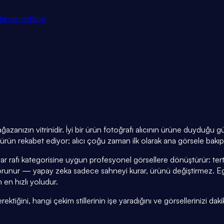
tlandırma
Blog
ğazanızın vitrinidir. İyi bir ürün fotoğrafı alıcının ürüne duyduğu
rün rekabet ediyor; alıcı çoğu zaman ilk olarak ana görsele bakıp 
ar rafı kategorisine uygun profesyonel görsellere dönüştürür: ter
runur — yapay zeka sadece sahneyi kurar, ürünü değiştirmez. Eg
 en hızlı yoludur.
tiğini, hangi çekim stillerinin işe yaradığını ve görsellerinizi daki