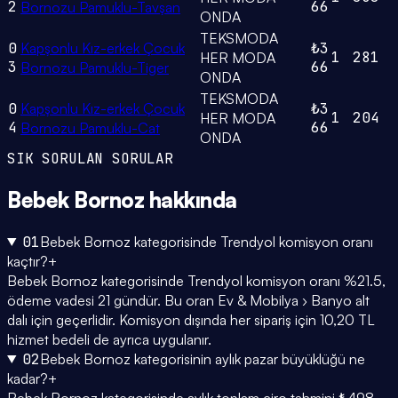
2
66
Bornozu Pamuklu-Tavşan
ONDA
TEKSMODA
0
Kapşonlu Kız-erkek Çocuk
₺3
1
281
HER MODA
3
66
Bornozu Pamuklu-Tiger
ONDA
TEKSMODA
0
Kapşonlu Kız-erkek Çocuk
₺3
1
204
HER MODA
4
66
Bornozu Pamuklu-Cat
ONDA
SIK SORULAN SORULAR
Bebek Bornoz
hakkında
01
Bebek Bornoz kategorisinde Trendyol komisyon oranı
kaçtır?
+
Bebek Bornoz kategorisinde Trendyol komisyon oranı %21.5,
ödeme vadesi 21 gündür. Bu oran Ev & Mobilya › Banyo alt
dalı için geçerlidir. Komisyon dışında her sipariş için 10,20 TL
hizmet bedeli de ayrıca uygulanır.
02
Bebek Bornoz kategorisinin aylık pazar büyüklüğü ne
kadar?
+
Bebek Bornoz kategorisinde aylık toplam ciro tahmini ₺498