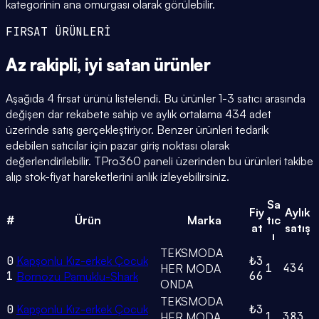
kategorinin ana omurgası olarak görülebilir.
FIRSAT ÜRÜNLERİ
Az rakipli,
iyi satan
ürünler
Aşağıda 4 fırsat ürünü listelendi. Bu ürünler 1-3 satıcı arasında
değişen dar rekabete sahip ve aylık ortalama 434 adet
üzerinde satış gerçekleştiriyor. Benzer ürünleri tedarik
edebilen satıcılar için pazar giriş noktası olarak
değerlendirilebilir. TPro360 paneli üzerinden bu ürünleri takibe
alıp stok-fiyat hareketlerini anlık izleyebilirsiniz.
Sa
Fiy
Aylık
#
Ürün
Marka
tıc
at
satış
ı
TEKSMODA
0
Kapşonlu Kız-erkek Çocuk
₺3
1
434
HER MODA
1
66
Bornozu Pamuklu-Shark
ONDA
TEKSMODA
0
Kapşonlu Kız-erkek Çocuk
₺3
1
383
HER MODA