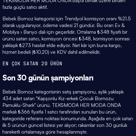
TEKSMODA HER MODA ONDA başta olmak üzere birden
fazla güçlü satıcı aktif.
Bebek Bornoz kategorisi için Trendyol komisyon oranı %21.5
olarak uygulanıyor, ödeme vadesi 21 gündür. Bu oran Ev &
Mobilya › Banyo dalı için geçerlidir. Ortalama ₺348 fiyatlı bir
ürünü satan satıcı, komisyon öncesi ₺348, komisyon sonrası
yaklaşık ₺273 hasılat elde ediyor. Net kâr için buna kargo,
hizmet bedeli (₺10,20) ve KDV dahil edilmelidir.
EN ÇOK SATAN 20 ÜRÜN
Son 30 günün
şampiyonları
Bebek Bornoz kategorisinin satış şampiyonu, aylık yaklaşık
434 adet satan "Kapşonlu Kız-erkek Çocuk Bornozu
Pamuklu-Shark" ürünü. TEKSMODA HER MODA ONDA
markalı ₺366 fiyatla 1 satıcı tarafından sunulan bu ürün,
kategoride referans noktası konumunda. Aşağıda en çok satan
ilk 5 ürünün güncel listesi yer alıyor; rakamlar son 30 günlük
hareketli ortalamaya göre hesaplanmıştır.