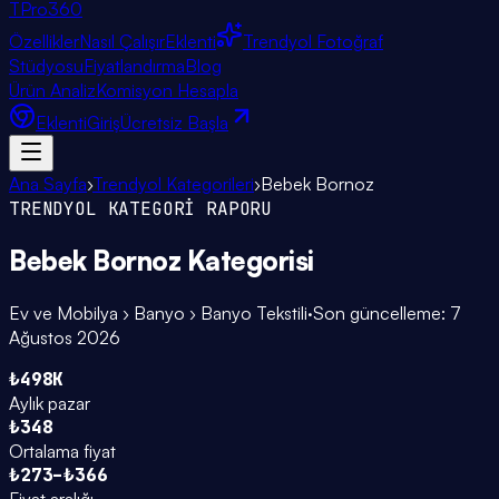
TPro
360
Özellikler
Nasıl Çalışır
Eklenti
Trendyol Fotoğraf
Stüdyosu
Fiyatlandırma
Blog
Ürün Analiz
Komisyon Hesapla
Eklenti
Giriş
Ücretsiz Başla
Ana Sayfa
›
Trendyol Kategorileri
›
Bebek Bornoz
TRENDYOL KATEGORİ RAPORU
Bebek Bornoz
Kategorisi
Ev ve Mobilya › Banyo › Banyo Tekstili
·
Son güncelleme:
7
Ağustos 2026
₺498K
Aylık pazar
₺348
Ortalama fiyat
₺273–₺366
Fiyat aralığı