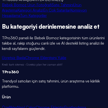
Bebek Bornoz Ürün Fotoğrafı
Satış Tahmini
Ürün
Araştırma
Kategori Analizi
En Çok Satanlar
Komisyon
Hesaplama
Tüm Kategoriler
Bu kategoriyi
derinlemesine
analiz et
TPro360 paneli ile
Bebek Bornoz
kategorisinin tüm ürünlerini
takibe al, rakip stoğunu canlı izle ve AI destekli listing analizi ile
kendi sayfalarını güçlendir.
Ücretsiz Başla
Chrome Eklentisini Yükle
Kredi kartı istemez · Ücretsiz plan her zaman aktif
TPro
360
Trendyol satıcıları için satış tahmini, ürün araştırma ve kârlılık
platformu.
Ürün
Özellikler
Nasıl Çalışır
Chrome Eklentisi
Fiyatlandırma