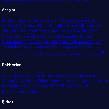
Araçlar
Kategori Raporları
Marka Raporları
Mağaza Raporları
Ürün
Analiz
Görsel Stüdyo
Ürün Fotoğrafı
Satış Tahmini
Rakip Stok
Takibi
Ürün Araştırma
Kategori Analizi
Marka Analizi
Mağaza
Analizi
Reklam Analizi
Sıralama Takibi
Mega Keşif
Barkod
Sorgulama
Mağaza Entegrasyonu
Otomatik Buybox
Müşteri
Soruları
Komisyon Hesaplama
Desi Hesaplama
En Çok
Satanlar
Niş Fırsatlar
Analiz Araçları
Chrome Eklentisini Yükle
Rehberler
Satıcı Rehberi
Satıcı Paneli Rehberi
Satıcı SSS
Muhasebe
Rehberi
Vergi Rehberi
Şirket Kurma
Toptan Tedarik
Jungle Scout
Alternatifi
Helium 10 Alternatifi
TPro360 vs Trendyol
Pro
TPro360 vs Sellerg
Şirket