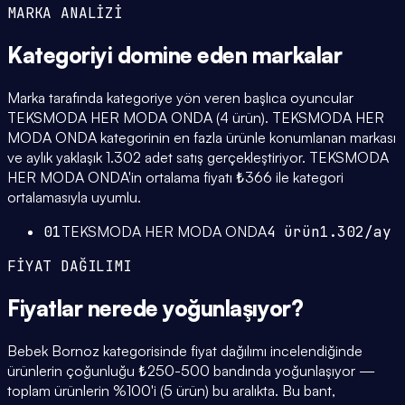
MARKA ANALİZİ
Kategoriyi domine eden
markalar
Marka tarafında kategoriye yön veren başlıca oyuncular
TEKSMODA HER MODA ONDA (4 ürün). TEKSMODA HER
MODA ONDA kategorinin en fazla ürünle konumlanan markası
ve aylık yaklaşık 1.302 adet satış gerçekleştiriyor. TEKSMODA
HER MODA ONDA'in ortalama fiyatı ₺366 ile kategori
ortalamasıyla uyumlu.
01
TEKSMODA HER MODA ONDA
4
ürün
1.302
/ay
FİYAT DAĞILIMI
Fiyatlar
nerede yoğunlaşıyor
?
Bebek Bornoz kategorisinde fiyat dağılımı incelendiğinde
ürünlerin çoğunluğu ₺250-500 bandında yoğunlaşıyor —
toplam ürünlerin %100'i (5 ürün) bu aralıkta. Bu bant,