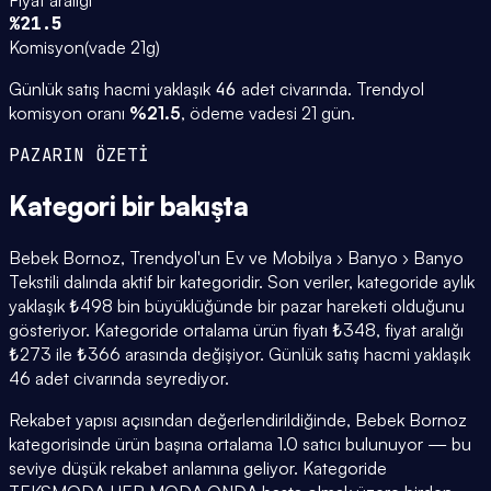
%21.5
Komisyon
(
vade 21g
)
Günlük satış hacmi yaklaşık
46
adet civarında.
Trendyol
komisyon oranı
%
21.5
, ödeme vadesi
21
gün.
PAZARIN ÖZETİ
Kategori
bir bakışta
Bebek Bornoz, Trendyol'un Ev ve Mobilya › Banyo › Banyo
Tekstili dalında aktif bir kategoridir. Son veriler, kategoride aylık
yaklaşık ₺498 bin büyüklüğünde bir pazar hareketi olduğunu
gösteriyor. Kategoride ortalama ürün fiyatı ₺348, fiyat aralığı
₺273 ile ₺366 arasında değişiyor. Günlük satış hacmi yaklaşık
46 adet civarında seyrediyor.
Rekabet yapısı açısından değerlendirildiğinde, Bebek Bornoz
kategorisinde ürün başına ortalama 1.0 satıcı bulunuyor — bu
seviye düşük rekabet anlamına geliyor. Kategoride