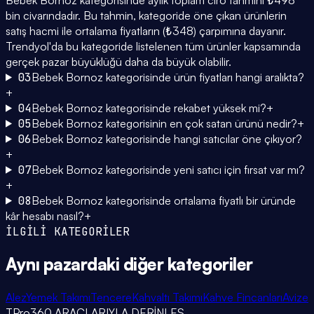
bin civarındadır. Bu tahmin, kategoride öne çıkan ürünlerin
satış hacmi ile ortalama fiyatların (₺348) çarpımına dayanır.
Trendyol'da bu kategoride listelenen tüm ürünler kapsamında
gerçek pazar büyüklüğü daha da büyük olabilir.
03
Bebek Bornoz kategorisinde ürün fiyatları hangi aralıkta?
+
04
Bebek Bornoz kategorisinde rekabet yüksek mi?
+
05
Bebek Bornoz kategorisinin en çok satan ürünü nedir?
+
06
Bebek Bornoz kategorisinde hangi satıcılar öne çıkıyor?
+
07
Bebek Bornoz kategorisinde yeni satıcı için fırsat var mı?
+
08
Bebek Bornoz kategorisinde ortalama fiyatlı bir üründe
kâr hesabı nasıl?
+
İLGİLİ KATEGORİLER
Aynı pazardaki
diğer kategoriler
Alez
Yemek Takımı
Tencere
Kahvaltı Takımı
Kahve Fincanları
Avize
TPro360 ARAÇLARIYLA DERİNLEŞ