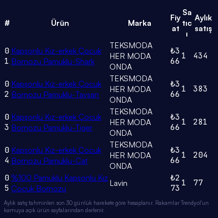
Sa
Fiy
Aylık
#
Ürün
Marka
tıc
at
satış
ı
TEKSMODA
0
Kapşonlu Kız-erkek Çocuk
₺3
1
434
HER MODA
1
66
Bornozu Pamuklu-Shark
ONDA
TEKSMODA
0
Kapşonlu Kız-erkek Çocuk
₺3
1
383
HER MODA
2
66
Bornozu Pamuklu-Tavşan
ONDA
TEKSMODA
0
Kapşonlu Kız-erkek Çocuk
₺3
1
281
HER MODA
3
66
Bornozu Pamuklu-Tiger
ONDA
TEKSMODA
0
Kapşonlu Kız-erkek Çocuk
₺3
1
204
HER MODA
4
66
Bornozu Pamuklu-Cat
ONDA
0
%100 Pamuklu Kapşonlu Kız
₺2
1
77
Lavin
5
73
Çocuk Bornozu
Aylık satış tahminleri son 30 günlük harekete göre hesaplanır. Rakamlar Trendyol'un
kamuya açık ürün sayfalarından derlenir.