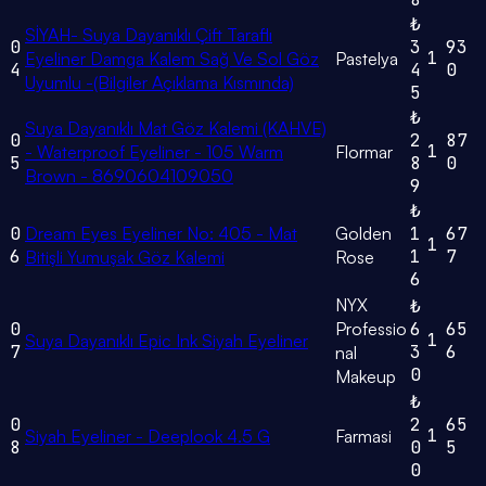
₺
SİYAH- Suya Dayanıklı Çift Taraflı
0
3
93
1
Eyeliner Damga Kalem Sağ Ve Sol Göz
Pastelya
4
4
0
Uyumlu -(Bilgiler Açıklama Kısmında)
5
₺
Suya Dayanıklı Mat Göz Kalemi (KAHVE)
0
2
87
1
- Waterproof Eyeliner - 105 Warm
Flormar
5
8
0
Brown - 8690604109050
9
₺
0
Dream Eyes Eyeliner No: 405 - Mat
Golden
1
67
1
6
1
7
Bitişli Yumuşak Göz Kalemi
Rose
6
NYX
₺
0
Professio
6
65
1
Suya Dayanıklı Epic Ink Siyah Eyeliner
7
3
6
nal
0
Makeup
₺
0
2
65
1
Siyah Eyeliner - Deeplook 4.5 G
Farmasi
8
0
5
0