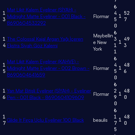
₺
Mat Likit Kalem Eyeliner (SİYAH) -
1
4
52
1
Midnight Matte Eyeliner - 001 Black -
Flormar
3
5
7
8690604532292
0
₺
Maybellin
1
The Colossal Kajal Argan Yağı İçeren
3
49
1
e New
4
1
3
Ekstra Siyah Göz Kalemi
York
1
₺
Mat Likit Kalem Eyeliner (KAHVE) -
1
4
48
1
Midnight Matte Eyeliner - 002 Brown -
Flormar
5
5
6
8690604641659
0
₺
1
Yarı Mat Bitişli Eyeliner (SİYAH) - Eyeliner
2
48
1
Flormar
6
9
0
Pen - 001 Black - 8690604109609
0
₺
1
1
48
1
Glide It Fırça Uçlu Eyeliner 100 Black
beaulis
7
7
0
5