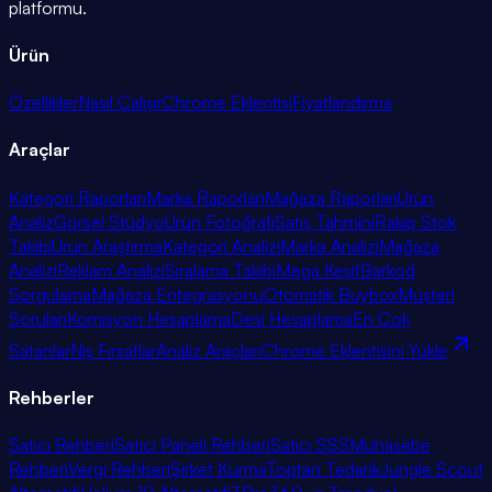
platformu.
Ürün
Özellikler
Nasıl Çalışır
Chrome Eklentisi
Fiyatlandırma
Araçlar
Kategori Raporları
Marka Raporları
Mağaza Raporları
Ürün
Analiz
Görsel Stüdyo
Ürün Fotoğrafı
Satış Tahmini
Rakip Stok
Takibi
Ürün Araştırma
Kategori Analizi
Marka Analizi
Mağaza
Analizi
Reklam Analizi
Sıralama Takibi
Mega Keşif
Barkod
Sorgulama
Mağaza Entegrasyonu
Otomatik Buybox
Müşteri
Soruları
Komisyon Hesaplama
Desi Hesaplama
En Çok
Satanlar
Niş Fırsatlar
Analiz Araçları
Chrome Eklentisini Yükle
Rehberler
Satıcı Rehberi
Satıcı Paneli Rehberi
Satıcı SSS
Muhasebe
Rehberi
Vergi Rehberi
Şirket Kurma
Toptan Tedarik
Jungle Scout