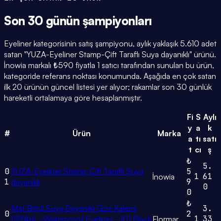
Son 30 günün
şampiyonları
Eyeliner kategorisinin satış şampiyonu, aylık yaklaşık 5.610 adet
satan "YUZA-Eyeliner Stamp-Çift Taraflı Suya dayanıklı" ürünü.
İnowia markalı ₺590 fiyatla 1 satıcı tarafından sunulan bu ürün,
kategoride referans noktası konumunda. Aşağıda en çok satan
ilk 20 ürünün güncel listesi yer alıyor; rakamlar son 30 günlük
hareketli ortalamaya göre hesaplanmıştır.
Fi
S
Aylı
y
a
k
#
Ürün
Marka
a
tı
satı
t
cı
ş
₺
5.
0
YUZA-Eyeliner Stamp-Çift Taraflı Suya
5
1
61
İnowia
1
9
dayanıklı
0
0
₺
Mat Bitişli Suya Dayanıklı Göz Kalemi
3.
0
2
1
33
(SİYAH) - Waterproof Eyeliner - 101 Black
Flormar