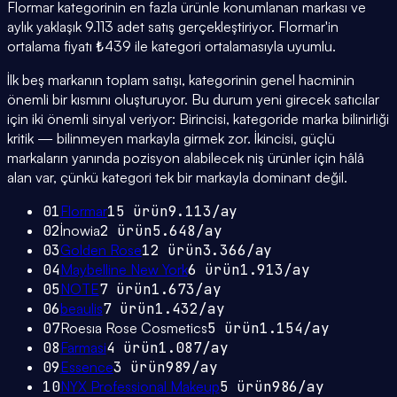
Flormar kategorinin en fazla ürünle konumlanan markası ve
aylık yaklaşık 9.113 adet satış gerçekleştiriyor. Flormar'in
ortalama fiyatı ₺439 ile kategori ortalamasıyla uyumlu.
İlk beş markanın toplam satışı, kategorinin genel hacminin
önemli bir kısmını oluşturuyor. Bu durum yeni girecek satıcılar
için iki önemli sinyal veriyor: Birincisi, kategoride marka bilinirliği
kritik — bilinmeyen markayla girmek zor. İkincisi, güçlü
markaların yanında pozisyon alabilecek niş ürünler için hâlâ
alan var, çünkü kategori tek bir markayla dominant değil.
01
Flormar
15
ürün
9.113
/ay
02
İnowia
2
ürün
5.648
/ay
03
Golden Rose
12
ürün
3.366
/ay
04
Maybelline New York
6
ürün
1.913
/ay
05
NOTE
7
ürün
1.673
/ay
06
beaulis
7
ürün
1.432
/ay
07
Roesıa Rose Cosmetics
5
ürün
1.154
/ay
08
Farmasi
4
ürün
1.087
/ay
09
Essence
3
ürün
989
/ay
10
NYX Professional Makeup
5
ürün
986
/ay