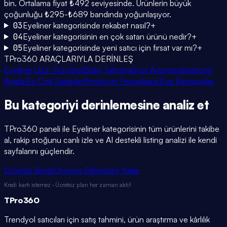
bin. Ortalama fiyat ₺492 seviyesinde. Ürünlerin büyük
çoğunluğu ₺295-₺689 bandında yoğunlaşıyor.
03
Eyeliner kategorisinde rekabet nasıl?
+
04
Eyeliner kategorisinin en çok satan ürünü nedir?
+
05
Eyeliner kategorisinde yeni satıcı için fırsat var mı?
+
TPro360 ARAÇLARIYLA DERİNLEŞ
Eyeliner Ürün Fotoğrafı
Satış Tahmini
Ürün Araştırma
Kategori
Analizi
En Çok Satanlar
Komisyon Hesaplama
Tüm Kategoriler
Bu kategoriyi
derinlemesine
analiz et
TPro360 paneli ile
Eyeliner
kategorisinin tüm ürünlerini takibe
al, rakip stoğunu canlı izle ve AI destekli listing analizi ile kendi
sayfalarını güçlendir.
Ücretsiz Başla
Chrome Eklentisini Yükle
Kredi kartı istemez · Ücretsiz plan her zaman aktif
TPro
360
Trendyol satıcıları için satış tahmini, ürün araştırma ve kârlılık