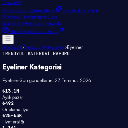
TPro
360
Özellikler
Nasıl Çalışır
Eklenti
Trendyol Fotoğraf
Stüdyosu
Fiyatlandırma
Blog
Ürün Analiz
Komisyon Hesapla
Eklenti
Giriş
Ücretsiz Başla
Ana Sayfa
›
Trendyol Kategorileri
›
Eyeliner
TRENDYOL KATEGORİ RAPORU
Eyeliner
Kategorisi
Eyeliner
·
Son güncelleme:
27 Temmuz 2026
₺13.1M
Aylık pazar
₺492
Ortalama fiyat
₺25–₺3K
Fiyat aralığı
1.161