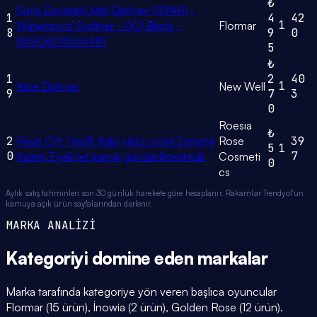
₺
Suya Dayanıklı Mat Dipliner (SİYAH) -
1
4
42
1
Waterproof Dipliner - 001 Black -
Flormar
8
9
0
8690604536481
5
₺
1
2
40
1
Kare Dipliner
New Well
9
7
3
0
Roesıa
₺
2
Rose Çift Taraflı Kalp yıldız çiçek Desenli
Rose
39
5
1
0
7
Kalem Eyeliner karışık gönderilmektedir
Cosmeti
0
cs
Aylık satış tahminleri son 30 günlük harekete göre hesaplanır. Rakamlar Trendyol'un
kamuya açık ürün sayfalarından derlenir.
MARKA ANALİZİ
Kategoriyi domine eden
markalar
Marka tarafında kategoriye yön veren başlıca oyuncular
Flormar (15 ürün), İnowia (2 ürün), Golden Rose (12 ürün).