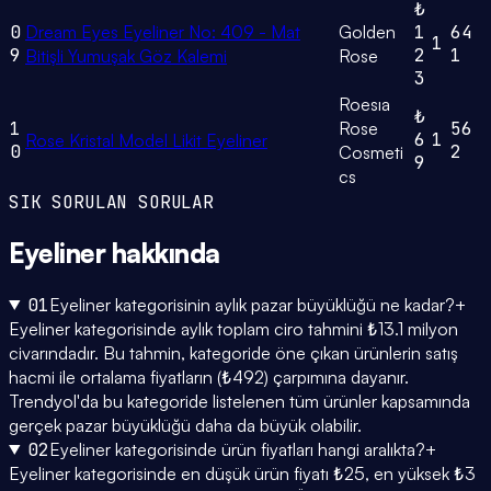
₺
0
Dream Eyes Eyeliner No: 409 - Mat
Golden
1
64
1
9
2
1
Bitişli Yumuşak Göz Kalemi
Rose
3
Roesıa
₺
1
Rose
56
6
1
Rose Kristal Model Likit Eyeliner
0
2
Cosmeti
9
cs
SIK SORULAN SORULAR
Eyeliner
hakkında
01
Eyeliner kategorisinin aylık pazar büyüklüğü ne kadar?
+
Eyeliner kategorisinde aylık toplam ciro tahmini ₺13.1 milyon
civarındadır. Bu tahmin, kategoride öne çıkan ürünlerin satış
hacmi ile ortalama fiyatların (₺492) çarpımına dayanır.
Trendyol'da bu kategoride listelenen tüm ürünler kapsamında
gerçek pazar büyüklüğü daha da büyük olabilir.
02
Eyeliner kategorisinde ürün fiyatları hangi aralıkta?
+
Eyeliner kategorisinde en düşük ürün fiyatı ₺25, en yüksek ₺3