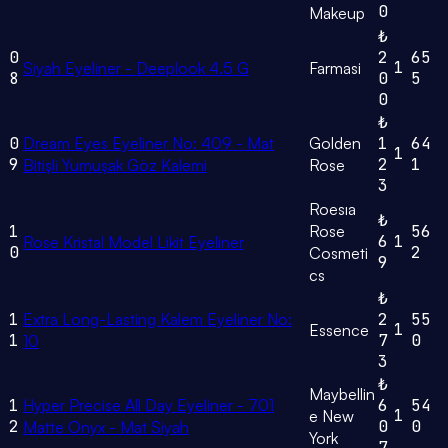
0
Makeup
₺
0
2
65
1
Siyah Eyeliner - Deeplook 4.5 G
Farmasi
8
0
5
0
₺
0
Dream Eyes Eyeliner No: 409 - Mat
Golden
1
64
1
9
2
1
Bitişli Yumuşak Göz Kalemi
Rose
3
Roesıa
₺
1
Rose
56
6
1
Rose Kristal Model Likit Eyeliner
0
2
Cosmeti
9
cs
₺
1
Extra Long-Lasting Kalem Eyeliner No:
2
55
1
Essence
1
7
0
10
3
₺
Maybellin
1
Hyper Precise All Day Eyeliner - 701
6
54
1
e New
2
0
0
Matte Onyx - Mat Siyah
York
7