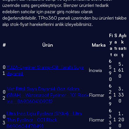
üzerinde satış gerçekleştiriyor. Benzer ürünleri tedarik
edebilen satıcılar için pazar giriş noktası olarak
değerlendirilebilir. TPro360 paneli üzerinden bu ürünleri takibe
alıp stok-fiyat hareketlerini anlık izleyebilirsiniz.
Fi
S
Aylı
y
a
k
#
Ürün
Marka
a
tı
satı
t
cı
ş
₺
5.
0
YUZA-Eyeliner Stamp-Çift Taraflı Suya
5
1
61
İnowia
1
9
dayanıklı
0
0
₺
Mat Bitişli Suya Dayanıklı Göz Kalemi
3.
0
2
1
33
(SİYAH) - Waterproof Eyeliner - 101 Black
Flormar
2
9
0
Ice - 8690604109012
9
₺
Ultra Ince Uçlu Eyeliner (SİYAH) - Ultra
1.
0
3
1
20
Thin Eyeliner - 001 Black -
Flormar
3
3
0
8690604478491
8