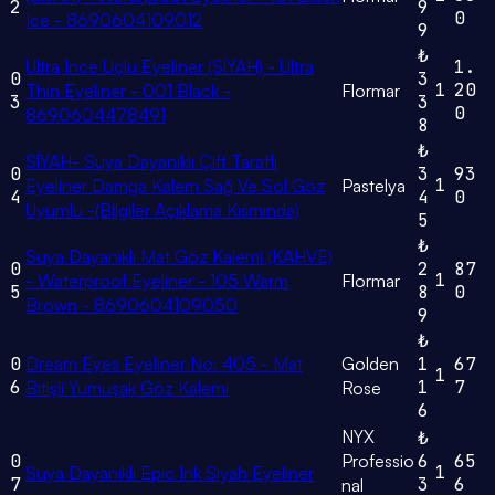
2
9
0
Ice - 8690604109012
9
₺
Ultra Ince Uçlu Eyeliner (SİYAH) - Ultra
1.
0
3
1
20
Thin Eyeliner - 001 Black -
Flormar
3
3
0
8690604478491
8
₺
SİYAH- Suya Dayanıklı Çift Taraflı
0
3
93
1
Eyeliner Damga Kalem Sağ Ve Sol Göz
Pastelya
4
4
0
Uyumlu -(Bilgiler Açıklama Kısmında)
5
₺
Suya Dayanıklı Mat Göz Kalemi (KAHVE)
0
2
87
1
- Waterproof Eyeliner - 105 Warm
Flormar
5
8
0
Brown - 8690604109050
9
₺
0
Dream Eyes Eyeliner No: 405 - Mat
Golden
1
67
1
6
1
7
Bitişli Yumuşak Göz Kalemi
Rose
6
NYX
₺
0
Professio
6
65
1
Suya Dayanıklı Epic Ink Siyah Eyeliner
7
3
6
nal