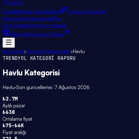
TPro
360
Özellikler
Nasıl Çalışır
Eklenti
Trendyol Fotoğraf
Stüdyosu
Fiyatlandırma
Blog
Ürün Analiz
Komisyon Hesapla
Eklenti
Giriş
Ücretsiz Başla
Ana Sayfa
›
Trendyol Kategorileri
›
Havlu
TRENDYOL KATEGORİ RAPORU
Havlu
Kategorisi
Havlu
·
Son güncelleme:
7 Ağustos 2026
₺2.7M
Aylık pazar
₺638
Ortalama fiyat
₺75–₺6K
Fiyat aralığı
%21.5