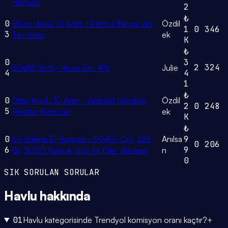
Havlusu
2
₺
0
Elissa Havlu 10 Adet - Pembe Beyaz Gri
Özdil
1
0
346
3
Taş Krem
ek
K
₺
0
3
2
324
50x85 Softy Havlu Seti 4'lü
Julie
4
4
1
₺
0
Ditsy Havlu 10 Adet - Antrasit Mürdüm
Özdil
2
0
248
5
Pembe Krem Gri
ek
K
₺
0
6'lı Jelena El Havlusu - 50x90 Cm, 225
Anılsa
9
0
206
6
9
Gr, %100 Pamuk, Spa Ve Otel Havlusu
n
0
SIK SORULAN SORULAR
Havlu
hakkında
01
Havlu kategorisinde Trendyol komisyon oranı kaçtır?
+