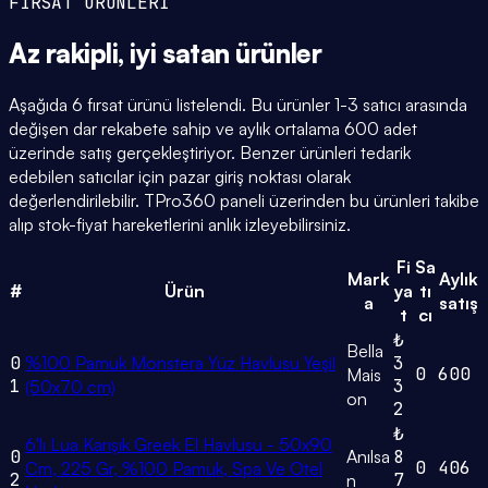
FIRSAT ÜRÜNLERİ
Az rakipli,
iyi satan
ürünler
Aşağıda 6 fırsat ürünü listelendi. Bu ürünler 1-3 satıcı arasında
değişen dar rekabete sahip ve aylık ortalama 600 adet
üzerinde satış gerçekleştiriyor. Benzer ürünleri tedarik
edebilen satıcılar için pazar giriş noktası olarak
değerlendirilebilir. TPro360 paneli üzerinden bu ürünleri takibe
alıp stok-fiyat hareketlerini anlık izleyebilirsiniz.
Fi
Sa
Mark
Aylık
#
Ürün
ya
tı
a
satış
t
cı
₺
Bella
0
%100 Pamuk Monstera Yüz Havlusu Yeşil
3
0
600
Mais
1
3
(50x70 cm)
on
2
₺
6'lı Lua Karışık Greek El Havlusu - 50x90
0
Anılsa
8
0
406
Cm, 225 Gr, %100 Pamuk, Spa Ve Otel
2
7
n