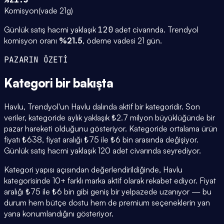
Komisyon
(
vade 21g
)
Günlük satış hacmi yaklaşık
120
adet civarında.
Trendyol
komisyon oranı
%
21.5
, ödeme vadesi
21
gün.
PAZARIN ÖZETİ
Kategori
bir bakışta
Havlu, Trendyol'un Havlu dalında aktif bir kategoridir. Son
veriler, kategoride aylık yaklaşık ₺2.7 milyon büyüklüğünde bir
pazar hareketi olduğunu gösteriyor. Kategoride ortalama ürün
fiyatı ₺638, fiyat aralığı ₺75 ile ₺6 bin arasında değişiyor.
Günlük satış hacmi yaklaşık 120 adet civarında seyrediyor.
Kategori yapısı açısından değerlendirildiğinde, Havlu
kategorisinde 10+ farklı marka aktif olarak rekabet ediyor. Fiyat
aralığı ₺75 ile ₺6 bin gibi geniş bir yelpazede uzanıyor — bu
durum hem bütçe dostu hem de premium seçeneklerin yan
yana konumlandığını gösteriyor.