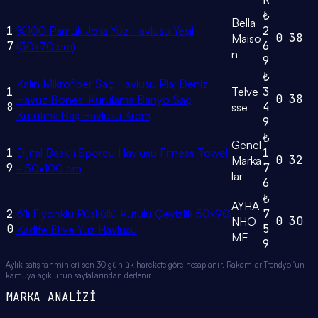
₺
Bella
1
%100 Pamuk Jolia Yüz Havlusu Yeşil
2
0
38
Maiso
7
6
(50x70 cm)
n
9
₺
Kalın Mikrofiber Saç Havlusu Plaj Deniz
1
Telve
3
0
38
Havuz Bonesi Kurulama Banyo Saç
8
4
sse
Kurutma Baş Havlusu Krem
9
₺
Genel
1
Dijital Baskılı Sporcu Havlusu Fitness Towel
1
0
32
Marka
9
7
- 50x100 cm
lar
6
₺
AYHA
2
6'lı Fiyonklu Püsküllü Kutulu Çeyizlik 50x90
7
0
30
NHO
0
5
Kadife El ve Yüz Havlusu
ME
9
Aylık satış tahminleri son 30 günlük harekete göre hesaplanır. Rakamlar Trendyol'un
kamuya açık ürün sayfalarından derlenir.
MARKA ANALİZİ