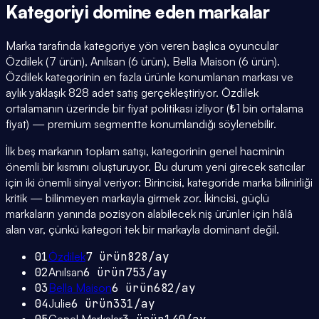
Kategoriyi domine eden
markalar
Marka tarafında kategoriye yön veren başlıca oyuncular
Özdilek (7 ürün), Anılsan (6 ürün), Bella Maison (6 ürün).
Özdilek kategorinin en fazla ürünle konumlanan markası ve
aylık yaklaşık 828 adet satış gerçekleştiriyor. Özdilek
ortalamanın üzerinde bir fiyat politikası izliyor (₺1 bin ortalama
fiyat) — premium segmentte konumlandığı söylenebilir.
İlk beş markanın toplam satışı, kategorinin genel hacminin
önemli bir kısmını oluşturuyor. Bu durum yeni girecek satıcılar
için iki önemli sinyal veriyor: Birincisi, kategoride marka bilinirliği
kritik — bilinmeyen markayla girmek zor. İkincisi, güçlü
markaların yanında pozisyon alabilecek niş ürünler için hâlâ
alan var, çünkü kategori tek bir markayla dominant değil.
01
Özdilek
7
ürün
828
/ay
02
Anılsan
6
ürün
753
/ay
03
Bella Maison
6
ürün
682
/ay
04
Julie
6
ürün
331
/ay