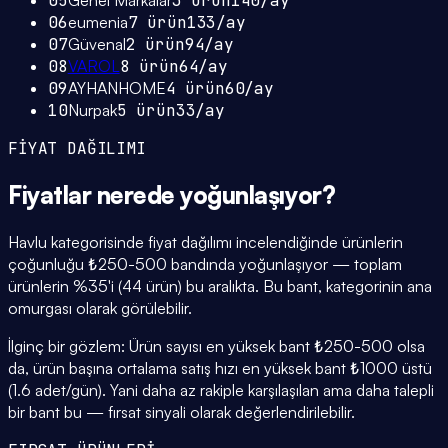
05
Genel Markalar
3
ürün
140
/ay
06
eumenia
7
ürün
133
/ay
07
Güvenal
2
ürün
94
/ay
08
VAROL
8
ürün
64
/ay
09
AYHANHOME
4
ürün
60
/ay
10
Nurpak
5
ürün
33
/ay
FİYAT DAĞILIMI
Fiyatlar
nerede yoğunlaşıyor
?
Havlu kategorisinde fiyat dağılımı incelendiğinde ürünlerin
çoğunluğu ₺250-500 bandında yoğunlaşıyor — toplam
ürünlerin %35'i (44 ürün) bu aralıkta. Bu bant, kategorinin ana
omurgası olarak görülebilir.
İlginç bir gözlem: Ürün sayısı en yüksek bant ₺250-500 olsa
da, ürün başına ortalama satış hızı en yüksek bant ₺1000 üstü
(1.6 adet/gün). Yani daha az rakiple karşılaşılan ama daha talepli
bir bant bu — fırsat sinyali olarak değerlendirilebilir.