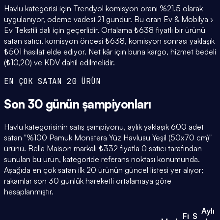
Havlu kategorisi için Trendyol komisyon oranı %21.5 olarak
uygulanıyor, ödeme vadesi 21 gündür. Bu oran Ev & Mobilya ›
Ev Tekstili dalı için geçerlidir. Ortalama ₺638 fiyatlı bir ürünü
satan satıcı, komisyon öncesi ₺638, komisyon sonrası yaklaşık
₺501 hasılat elde ediyor. Net kâr için buna kargo, hizmet bedeli
(₺10,20) ve KDV dahil edilmelidir.
EN ÇOK SATAN 20 ÜRÜN
Son 30 günün
şampiyonları
Havlu kategorisinin satış şampiyonu, aylık yaklaşık 600 adet
satan "%100 Pamuk Monstera Yüz Havlusu Yeşil (50x70 cm)"
ürünü. Bella Maison markalı ₺332 fiyatla 0 satıcı tarafından
sunulan bu ürün, kategoride referans noktası konumunda.
Aşağıda en çok satan ilk 20 ürünün güncel listesi yer alıyor;
rakamlar son 30 günlük hareketli ortalamaya göre
hesaplanmıştır.
Aylı
Fi
S