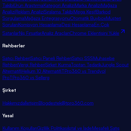
Takibi
Ürün Araştırma
Kategori Analizi
Marka Analizi
Mağaza
Analizi
Reklam Analizi
Sıralama Takibi
Mega Keşif
Barkod
Sorgulama
Mağaza Entegrasyonu
Otomatik Buybox
Müşteri
Soruları
Komisyon Hesaplama
Desi Hesaplama
En Çok
Satanlar
Niş Fırsatlar
Analiz Araçları
Chrome Eklentisini Yükle
Rehberler
Satıcı Rehberi
Satıcı Paneli Rehberi
Satıcı SSS
Muhasebe
Rehberi
Vergi Rehberi
Şirket Kurma
Toptan Tedarik
Jungle Scout
Alternatifi
Helium 10 Alternatifi
TPro360 vs Trendyol
Pro
TPro360 vs Sellerg
Şirket
Hakkımızda
İletişim
Blog
destek@tpro360.com
Yasal
Kullanım Koşulları
Gizlilik Politikası
İptal ve İade
Mesafeli Satış