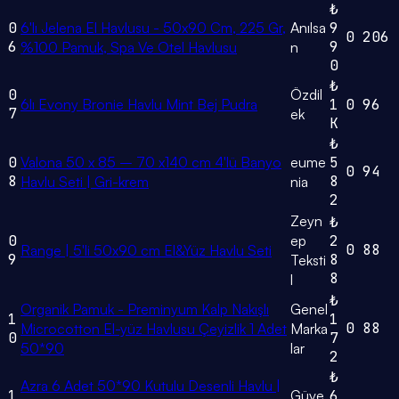
₺
0
6'lı Jelena El Havlusu - 50x90 Cm, 225 Gr,
Anılsa
9
0
206
6
9
%100 Pamuk, Spa Ve Otel Havlusu
n
0
₺
0
Özdil
6lı Evony Bronie Havlu Mint Bej Pudra
1
0
96
7
ek
K
₺
0
Valona 50 x 85 – 70 x140 cm 4'lü Banyo
eume
5
0
94
8
8
Havlu Seti | Gri-krem
nia
2
Zeyn
₺
0
ep
2
0
88
Range | 5'li 50x90 cm El&Yüz Havlu Seti
9
8
Teksti
8
l
₺
Organik Pamuk - Preminyum Kalp Nakışlı
Genel
1
1
0
88
Microcotton El-yüz Havlusu Çeyizlik 1 Adet
Marka
0
7
50*90
lar
2
₺
Azra 6 Adet 50*90 Kutulu Desenli Havlu |
1
Güve
6