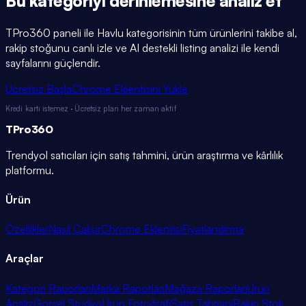
Bu kategoriyi
derinlemesine
analiz et
TPro360 paneli ile
Havlu
kategorisinin tüm ürünlerini takibe al,
rakip stoğunu canlı izle ve AI destekli listing analizi ile kendi
sayfalarını güçlendir.
Ücretsiz Başla
Chrome Eklentisini Yükle
Kredi kartı istemez · Ücretsiz plan her zaman aktif
TPro
360
Trendyol satıcıları için satış tahmini, ürün araştırma ve kârlılık
platformu.
Ürün
Özellikler
Nasıl Çalışır
Chrome Eklentisi
Fiyatlandırma
Araçlar
Kategori Raporları
Marka Raporları
Mağaza Raporları
Ürün
Analiz
Görsel Stüdyo
Ürün Fotoğrafı
Satış Tahmini
Rakip Stok