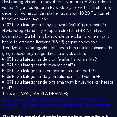
Havlu kategorisinde Trendyol komisyon oranı %21.5, ödeme
vadesi 21 gündür. Bu oran Ev & Mobilya › Ev Tekstili alt dalı için
geçerlidir. Komisyon dışında her sipariş için 10,20 TL hizmet
bedeli de ayrıca uygulanır.
02
Havlu kategorisinin aylık pazar büyüklüğü ne kadar?
+
Havlu kategorisinde aylık toplam ciro tahmini ₺2.7 milyon
civarındadır. Bu tahmin, kategoride öne çıkan ürünlerin satış
hacmi ile ortalama fiyatların (₺638) çarpımına dayanır.
Trendyol'da bu kategoride listelenen tüm ürünler kapsamında
gerçek pazar büyüklüğü daha da büyük olabilir.
03
Havlu kategorisinde ürün fiyatları hangi aralıkta?
+
04
Havlu kategorisinde rekabet nasıl?
+
05
Havlu kategorisinin en çok satan ürünü nedir?
+
06
Havlu kategorisinde yeni satıcı için fırsat var mı?
+
07
Havlu kategorisinde ortalama fiyatlı bir üründe kâr hesabı
nasıl?
+
TPro360 ARAÇLARIYLA DERİNLEŞ
Havlu Ürün Fotoğrafı
Satış Tahmini
Ürün Araştırma
Kategori
Analizi
En Çok Satanlar
Komisyon Hesaplama
Tüm Kategoriler