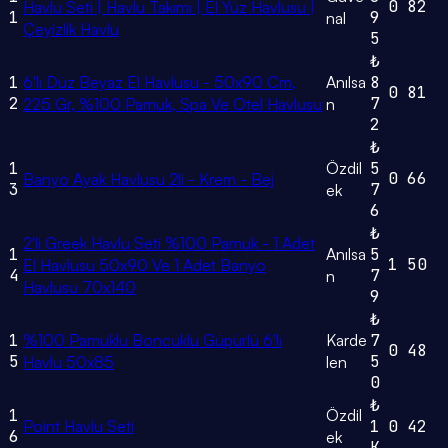
0
82
Havlu Seti | Havlu Takımı | El Yüz Havlusu |
1
9
nal
Çeyizlik Havlu
5
₺
1
6'lı Düz Beyaz El Havlusu - 50x90 Cm,
Anılsa
8
0
81
2
7
225 Gr, %100 Pamuk, Spa Ve Otel Havlusu
n
2
₺
1
Özdil
5
0
66
Banyo Ayak Havlusu 2li - Krem - Bej
3
7
ek
6
₺
2'li Greek Havlu Seti %100 Pamuk - 1 Adet
1
Anılsa
5
1
50
El Havlusu 50x90 Ve 1 Adet Banyo
4
7
n
Havlusu 70x140
9
₺
1
%100 Pamuklu Boncuklu Güpürlü 6'lı
Karde
7
0
48
5
5
Havlu 50x85
len
0
₺
1
Özdil
Point Havlu Seti
1
0
42
6
ek
K