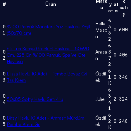
Mark
k
#
Ürün
y
at
a
satı
at
ıcı
ş
₺
Bella
0
%100 Pamuk Monstera Yüz Havlusu Yeşil
3
0
600
Maiso
1
3
(50x70 cm)
n
2
₺
6'lı Lua Karışık Greek El Havlusu - 50x90
0
Anılsa
8
0
406
Cm, 225 Gr, %100 Pamuk, Spa Ve Otel
2
7
n
Havlusu
2
₺
0
Elissa Havlu 10 Adet - Pembe Beyaz Gri
Özdil
1
0
346
3
Taş Krem
ek
K
₺
0
3
2
324
50x85 Softy Havlu Seti 4'lü
Julie
4
4
1
₺
0
Ditsy Havlu 10 Adet - Antrasit Mürdüm
Özdil
2
0
248
5
Pembe Krem Gri
ek
K