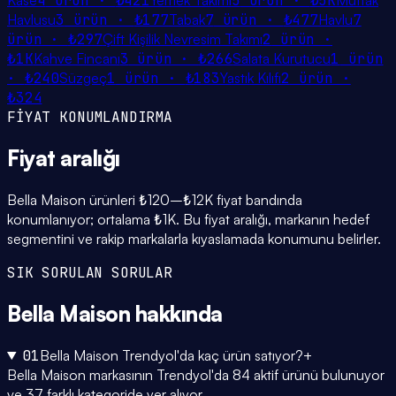
Kase
4
ürün ·
₺421
Yemek Takımı
5
ürün ·
₺5K
Mutfak
Havlusu
3
ürün ·
₺177
Tabak
7
ürün ·
₺477
Havlu
7
ürün ·
₺297
Çift Kişilik Nevresim Takımı
2
ürün ·
₺1K
Kahve Fincanı
3
ürün ·
₺266
Salata Kurutucu
1
ürün
·
₺240
Süzgeç
1
ürün ·
₺183
Yastık Kılıfı
2
ürün ·
₺324
FİYAT KONUMLANDIRMA
Fiyat
aralığı
Bella Maison ürünleri ₺120–₺12K fiyat bandında
konumlanıyor; ortalama ₺1K. Bu fiyat aralığı, markanın hedef
segmentini ve rakip markalarla kıyaslamada konumunu belirler.
SIK SORULAN SORULAR
Bella Maison
hakkında
01
Bella Maison Trendyol'da kaç ürün satıyor?
+
Bella Maison markasının Trendyol'da 84 aktif ürünü bulunuyor
ve 37 farklı kategoride yer alıyor.