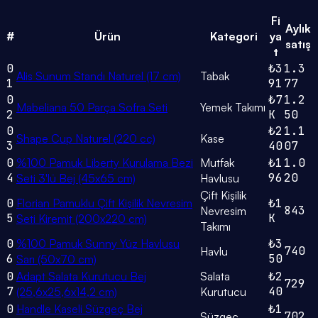
Fi
Aylık
#
Ürün
Kategori
ya
satış
t
0
₺3
1.3
Alis Sunum Standı Naturel (17 cm)
Tabak
1
91
77
0
₺7
1.2
Mabeliana 50 Parça Sofra Seti
Yemek Takımı
2
K
50
0
₺2
1.1
Shape Cup Naturel (220 cc)
Kase
3
40
07
0
%100 Pamuk Liberty Kurulama Bezi
Mutfak
₺1
1.0
4
96
20
Seti 3'lü Bej (45x65 cm)
Havlusu
Çift Kişilik
0
Florian Pamuklu Çift Kişilik Nevresim
₺1
843
Nevresim
5
K
Seti Kiremit (200x220 cm)
Takımı
0
%100 Pamuk Sunny Yüz Havlusu
₺3
740
Havlu
6
50
Sarı (50x70 cm)
0
Adapt Salata Kurutucu Bej
Salata
₺2
729
7
40
(25,6x25,6x14,2 cm)
Kurutucu
0
Handle Kaseli Süzgeç Bej
₺1
702
Süzgeç