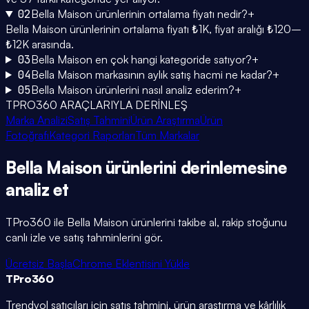
02
Bella Maison ürünlerinin ortalama fiyatı nedir?
+
Bella Maison ürünlerinin ortalama fiyatı ₺1K, fiyat aralığı ₺120–
₺12K arasında.
03
Bella Maison en çok hangi kategoride satıyor?
+
04
Bella Maison markasının aylık satış hacmi ne kadar?
+
05
Bella Maison ürünlerini nasıl analiz ederim?
+
TPRO360 ARAÇLARIYLA DERİNLEŞ
Marka Analizi
Satış Tahmini
Ürün Araştırma
Ürün
Fotoğrafı
Kategori Raporları
Tüm Markalar
Bella Maison
ürünlerini
derinlemesine
analiz et
TPro360 ile
Bella Maison
ürünlerini takibe al, rakip stoğunu
canlı izle ve satış tahminlerini gör.
Ücretsiz Başla
Chrome Eklentisini Yükle
TPro
360
Trendyol satıcıları için satış tahmini, ürün araştırma ve kârlılık