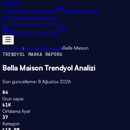
TPro
360
Özellikler
Nasıl Çalışır
Eklenti
Trendyol Fotoğraf
Stüdyosu
Fiyatlandırma
Blog
Ürün Analiz
Komisyon Hesapla
Eklenti
Giriş
Ücretsiz Başla
Ana Sayfa
›
Trendyol Markaları
›
Bella Maison
TRENDYOL MARKA RAPORU
Bella Maison
Trendyol Analizi
Son güncelleme:
8 Ağustos 2026
84
Ürün sayısı
₺1K
Ortalama fiyat
37
Kategori
₺18.8M