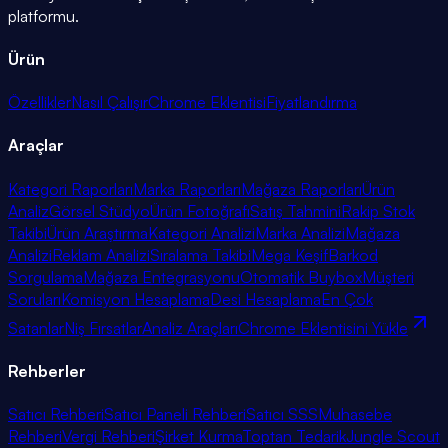
platformu.
Ürün
Özellikler
Nasıl Çalışır
Chrome Eklentisi
Fiyatlandırma
Araçlar
Kategori Raporları
Marka Raporları
Mağaza Raporları
Ürün
Analiz
Görsel Stüdyo
Ürün Fotoğrafı
Satış Tahmini
Rakip Stok
Takibi
Ürün Araştırma
Kategori Analizi
Marka Analizi
Mağaza
Analizi
Reklam Analizi
Sıralama Takibi
Mega Keşif
Barkod
Sorgulama
Mağaza Entegrasyonu
Otomatik Buybox
Müşteri
Soruları
Komisyon Hesaplama
Desi Hesaplama
En Çok
Satanlar
Niş Fırsatlar
Analiz Araçları
Chrome Eklentisini Yükle
Rehberler
Satıcı Rehberi
Satıcı Paneli Rehberi
Satıcı SSS
Muhasebe
Rehberi
Vergi Rehberi
Şirket Kurma
Toptan Tedarik
Jungle Scout