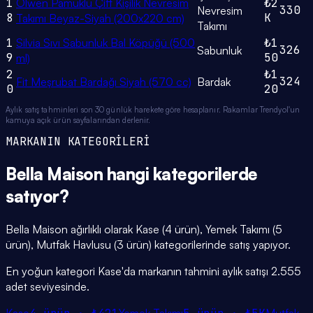
1
Olwen Pamuklu Çift Kişilik Nevresim
₺2
330
Nevresim
8
K
Takımı Beyaz-Siyah (200x220 cm)
Takımı
1
Silvia Sıvı Sabunluk Bal Köpüğü (500
₺1
326
Sabunluk
9
50
ml)
2
₺1
324
Fit Meşrubat Bardağı Siyah (570 cc)
Bardak
0
20
Aylık satış tahminleri son 30 günlük harekete göre hesaplanır. Rakamlar Trendyol'un
kamuya açık ürün sayfalarından derlenir.
MARKANIN KATEGORİLERİ
Bella Maison
hangi
kategorilerde
satıyor?
Bella Maison ağırlıklı olarak Kase (4 ürün), Yemek Takımı (5
ürün), Mutfak Havlusu (3 ürün) kategorilerinde satış yapıyor.
En yoğun kategori Kase'da markanın tahmini aylık satışı 2.555
adet seviyesinde.