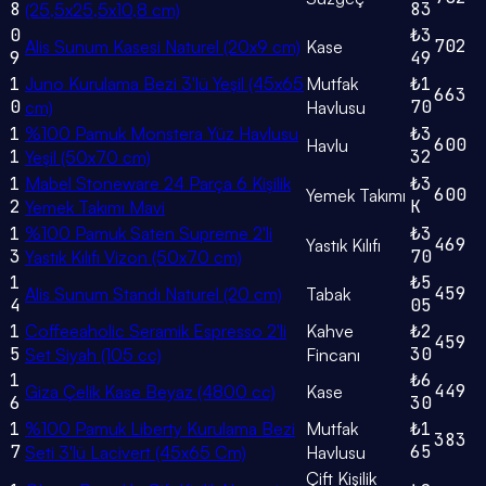
8
83
(25,5x25,5x10,8 cm)
0
₺3
702
Alis Sunum Kasesi Naturel (20x9 cm)
Kase
9
49
1
Juno Kurulama Bezi 3'lü Yeşil (45x65
Mutfak
₺1
663
0
70
cm)
Havlusu
1
%100 Pamuk Monstera Yüz Havlusu
₺3
600
Havlu
1
32
Yeşil (50x70 cm)
1
Mabel Stoneware 24 Parça 6 Kişilik
₺3
600
Yemek Takımı
2
K
Yemek Takımı Mavi
1
%100 Pamuk Saten Supreme 2'li
₺3
469
Yastık Kılıfı
3
70
Yastık Kılıfı Vizon (50x70 cm)
1
₺5
459
Alis Sunum Standı Naturel (20 cm)
Tabak
4
05
1
Coffeeaholic Seramik Espresso 2'li
Kahve
₺2
459
5
30
Set Siyah (105 cc)
Fincanı
1
₺6
449
Giza Çelik Kase Beyaz (4800 cc)
Kase
6
30
1
%100 Pamuk Liberty Kurulama Bezi
Mutfak
₺1
383
7
65
Seti 3'lü Lacivert (45x65 Cm)
Havlusu
Çift Kişilik