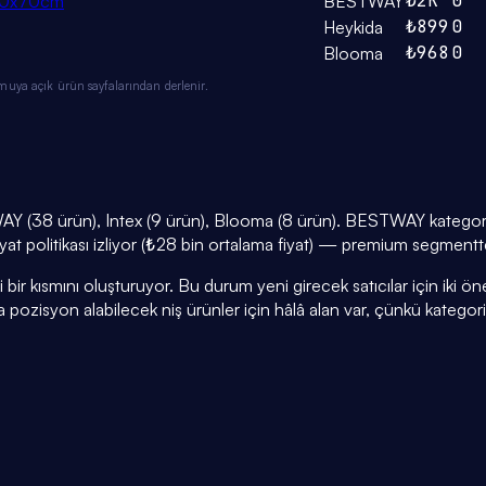
₺2K
0
100x70cm
BESTWAY
₺899
0
Heykida
₺968
0
Blooma
muya açık ürün sayfalarından derlenir.
Y (38 ürün), Intex (9 ürün), Blooma (8 ürün). BESTWAY kategorin
yat politikası izliyor (₺28 bin ortalama fiyat) — premium segmentt
r kısmını oluşturuyor. Bu durum yeni girecek satıcılar için iki öneml
a pozisyon alabilecek niş ürünler için hâlâ alan var, çünkü kategor