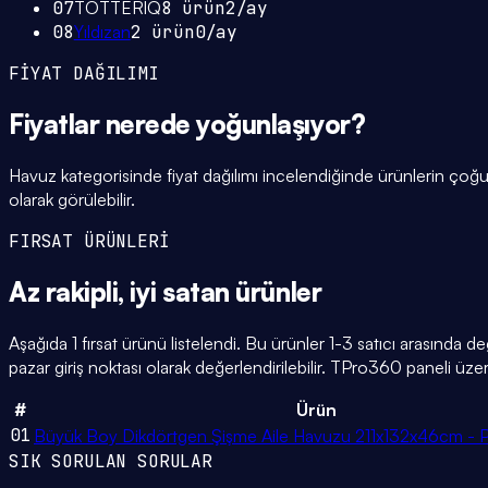
07
TOTTERİQ
8
ürün
2
/ay
08
Yıldızan
2
ürün
0
/ay
FİYAT DAĞILIMI
Fiyatlar
nerede yoğunlaşıyor
?
Havuz kategorisinde fiyat dağılımı incelendiğinde ürünlerin ço
olarak görülebilir.
FIRSAT ÜRÜNLERİ
Az rakipli,
iyi satan
ürünler
Aşağıda 1 fırsat ürünü listelendi. Bu ürünler 1-3 satıcı arasında d
pazar giriş noktası olarak değerlendirilebilir. TPro360 paneli üzerin
#
Ürün
01
Büyük Boy Dikdörtgen Şişme Aile Havuzu 211x132x46cm - 
SIK SORULAN SORULAR