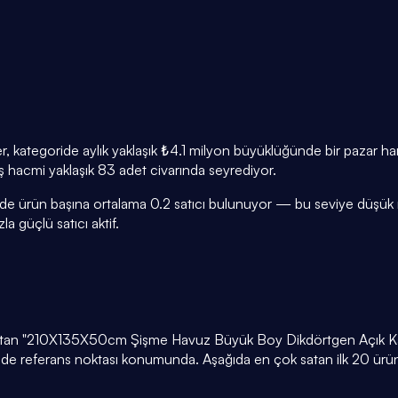
er, kategoride aylık yaklaşık ₺4.1 milyon büyüklüğünde bir pazar h
tış hacmi yaklaşık 83 adet civarında seyrediyor.
de ürün başına ortalama 0.2 satıcı bulunuyor — bu seviye düşük rek
a güçlü satıcı aktif.
t satan "210X135X50cm Şişme Havuz Büyük Boy Dikdörtgen Açık Kap
oride referans noktası konumunda. Aşağıda en çok satan ilk 20 ürün