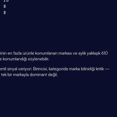
10
8
8
in en fazla ürünle konumlanan markası ve aylık yaklaşık 610
e konumlandığı söylenebilir.
i sinyal veriyor: Birincisi, kategoride marka bilinirliği kritik —
i tek bir markayla dominant değil.