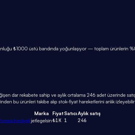
ğunluğu ₺1000 üstü bandında yoğunlaşıyor — toplam ürünlerin %80
eğişen dar rekabete sahip ve aylık ortalama 246 adet üzerinde satış 
den bu ürünleri takibe alıp stok-fiyat hareketlerini anlık izleyebilir
Marka
Fiyat
Satıcı
Aylık satış
₺1K
1
246
Pompa Hediyeli
jetlegelsin