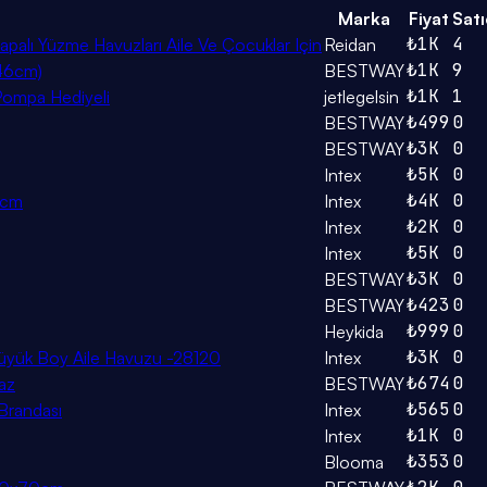
Marka
Fiyat
Satı
₺1K
4
lı Yüzme Havuzları Aile Ve Çocuklar Için
Reidan
₺1K
9
x46cm)
BESTWAY
₺1K
1
Pompa Hediyeli
jetlegelsin
₺499
0
BESTWAY
₺3K
0
BESTWAY
₺5K
0
Intex
₺4K
0
6cm
Intex
₺2K
0
Intex
₺5K
0
Intex
₺3K
0
BESTWAY
₺423
0
BESTWAY
₺999
0
Heykida
₺3K
0
üyük Boy Aile Havuzu -28120
Intex
₺674
0
az
BESTWAY
₺565
0
Brandası
Intex
₺1K
0
Intex
₺353
0
Blooma