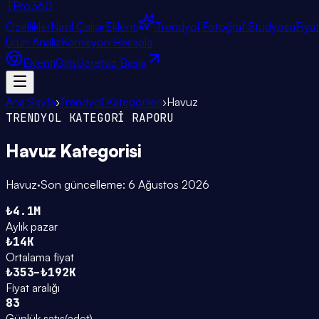
TPro
360
Özellikler
Nasıl Çalışır
Eklenti
Trendyol Fotoğraf Stüdyosu
Fiya
Ürün Analiz
Komisyon Hesapla
Eklenti
Giriş
Ücretsiz Başla
Ana Sayfa
›
Trendyol Kategorileri
›
Havuz
TRENDYOL KATEGORİ RAPORU
Havuz
Kategorisi
Havuz
·
Son güncelleme:
6 Ağustos 2026
₺4.1M
Aylık pazar
₺14K
Ortalama fiyat
₺353–₺192K
Fiyat aralığı
83
Günlük satış
(
adet
)