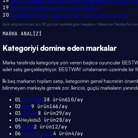
18
62002 Pompalı, 1909089, Derin Şişme Aile Havuzu 140x
19
Swim Safe Hızlı Kurulum Havuzu 152x51cm
20
Dikdörtgen Şişme Büyük Boy Aile Havuzu 200x150 cm
Aylık satış tahminleri son 30 günlük harekete göre hesaplanır. Rakamlar Trendyol'un ka
MARKA ANALİZİ
Kategoriyi domine eden
markalar
Marka tarafında kategoriye yön veren başlıca oyuncular BESTWA
adet satış gerçekleştiriyor. BESTWAY ortalamanın üzerinde bir fi
İlk beş markanın toplam satışı, kategorinin genel hacminin önemli bi
bilinmeyen markayla girmek zor. İkincisi, güçlü markaların yanınd
01
BESTWAY
38
ürün
610
/ay
02
Intex
9
ürün
166
/ay
03
Blooma
8
ürün
29
/ay
04
Heykida
3
ürün
28
/ay
05
Walke
2
ürün
12
/ay
06
hak-iş oyuncak
4
ürün
4
/ay