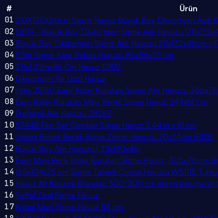
#
Ürün
01
210X135X50cm Şişme Havuz Büyük Boy Dikdörtgen Açık Kapa
02
12819 - Büyük Boy Dikdörtgen Şişme Aile Havuzu (211x132
03
Büyük Boy Dikdörtgen Şişme Aile Havuzu 211x132x46cm - 
04
51116 Şişme Kare Bebek Havuzu 86x86x25 cm
05
2,11x1,32mx46 Cm Havuz 12819
06
Dikdörtgen Yer Üstü Havuz
07
İntex 28130 Easy Kolay Kurulum Şişme Aile Havuzu 366x7
08
Easy Kolay Kurulum Mavi Renkli Şişme Havuz 244x61 Cm
09
Prefabrik Aile Havuzu 28267
10
57448 Fast Set Çember Şişme Havuz 2.44 m x 61 cm
11
Unisex Bebek Renkli Şişme Zemin Havuzu 70x24cm 51128
12
Büyük Boy Aile Havuzu ( 211x140x46)
13
Easy Mavi Renk Kolay Kurulum Şişme Havuz, 305x76cm, B
14
165x104x25 cm Şişme Tabanlı Çocuk Havuzu W51115 Turku
15
Havuz Alt Koruma Brandası 300*300 cm ekstra koruma alt 
16
Şeffaf Oval Şişme Havuz
17
Kristal Mavi Şişme Havuz 114 cm