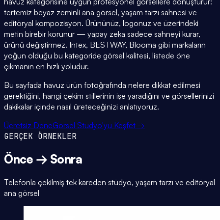
havuz kategorisine uygun profesyonel görsellere dönüştürür:
tertemiz beyaz zeminli ana görsel, yaşam tarzı sahnesi ve
editöryal kompozisyon. Ürününüz, logonuz ve üzerindeki
metin birebir korunur — yapay zeka sadece sahneyi kurar,
ürünü değiştirmez. Intex, BESTWAY, Blooma gibi markaların
yoğun olduğu bu kategoride görsel kalitesi, listede öne
çıkmanın en hızlı yoludur.
Bu sayfada havuz ürün fotoğrafında nelere dikkat edilmesi
gerektiğini, hangi çekim stillerinin işe yaradığını ve görsellerinizi
dakikalar içinde nasıl üreteceğinizi anlatıyoruz.
Ücretsiz Dene
Görsel Stüdyo'yu Keşfet →
GERÇEK ÖRNEKLER
Önce → Sonra
Telefonla çekilmiş tek kareden stüdyo, yaşam tarzı ve editöryal
ana görsel