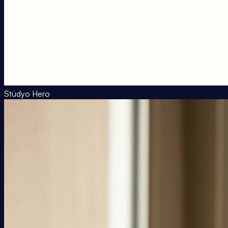
Stüdyo Hero