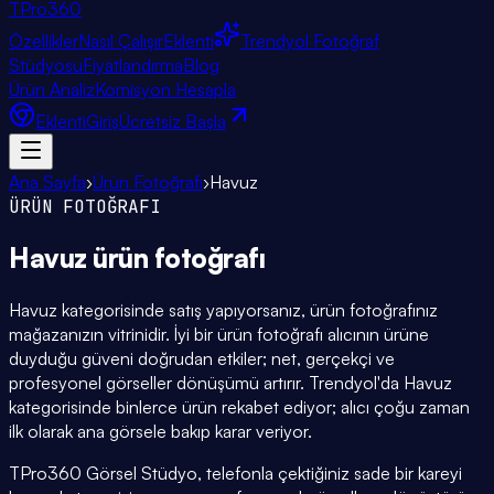
TPro
360
Özellikler
Nasıl Çalışır
Eklenti
Trendyol Fotoğraf
Stüdyosu
Fiyatlandırma
Blog
Ürün Analiz
Komisyon Hesapla
Eklenti
Giriş
Ücretsiz Başla
Ana Sayfa
›
Ürün Fotoğrafı
›
Havuz
ÜRÜN FOTOĞRAFI
Havuz
ürün fotoğrafı
Havuz kategorisinde satış yapıyorsanız, ürün fotoğrafınız
mağazanızın vitrinidir. İyi bir ürün fotoğrafı alıcının ürüne
duyduğu güveni doğrudan etkiler; net, gerçekçi ve
profesyonel görseller dönüşümü artırır. Trendyol'da Havuz
kategorisinde binlerce ürün rekabet ediyor; alıcı çoğu zaman
ilk olarak ana görsele bakıp karar veriyor.
TPro360 Görsel Stüdyo, telefonla çektiğiniz sade bir kareyi