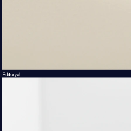
Editöryal