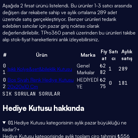
Aşağıda 2 fırsat ürünü listelendi. Bu ürünler 1-3 satıcı arasında
değişen dar rekabete sahip ve aylık ortalama 289 adet
üzerinde satış gerçekleştiriyor. Benzer ürünleri tedarik
edebilen satıcılar için pazar giriş noktası olarak
değerlendirilebilir. TPro360 paneli üzerinden bu ürünleri takibe
alıp stok-fiyat hareketlerini anlık izleyebilirsiniz.
Fiy
Satı
Aylık
#
Ürün
Marka
at
cı
satış
0
Genel
₺2
1
289
Işıklı Kolye&set&bileklik Kutusu
1
82
Markalar
0
Boş Siyah Renk Hediye Kutusu
HEDİYEDİ
₺2
0
181
2
75
20x20x10 Cm
YE
SIK SORULAN SORULAR
Hediye Kutusu
hakkında
01
Hediye Kutusu kategorisinin aylık pazar büyüklüğü ne
kadar?
+
Hediye Kutusu kategorisinde aylık toplam ciro tahmini ₺556