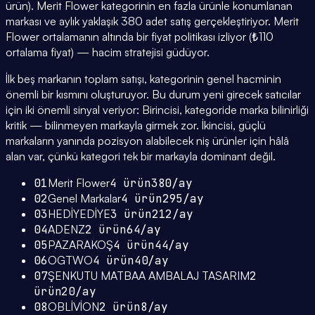
ürün). Merit Flower kategorinin en fazla ürünle konumlanan
markası ve aylık yaklaşık 380 adet satış gerçekleştiriyor. Merit
Flower ortalamanın altında bir fiyat politikası izliyor (₺110
ortalama fiyat) — hacim stratejisi güdüyor.
İlk beş markanın toplam satışı, kategorinin genel hacminin
önemli bir kısmını oluşturuyor. Bu durum yeni girecek satıcılar
için iki önemli sinyal veriyor: Birincisi, kategoride marka bilinirliği
kritik — bilinmeyen markayla girmek zor. İkincisi, güçlü
markaların yanında pozisyon alabilecek niş ürünler için hâlâ
alan var, çünkü kategori tek bir markayla dominant değil.
01
Merit Flower
4
ürün
380
/ay
02
Genel Markalar
4
ürün
295
/ay
03
HEDİYEDİYE
3
ürün
212
/ay
04
ADENZ
2
ürün
64
/ay
05
PAZARAKOŞ
4
ürün
44
/ay
06
OGTWO
4
ürün
40
/ay
07
ŞENKUTU MATBAA AMBALAJ TASARIM
2
ürün
20
/ay
08
OBLİVİON
2
ürün
8
/ay