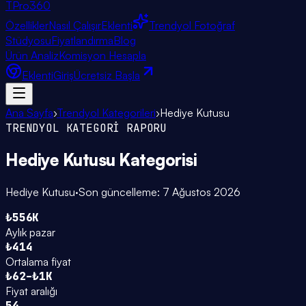
TPro
360
Özellikler
Nasıl Çalışır
Eklenti
Trendyol Fotoğraf
Stüdyosu
Fiyatlandırma
Blog
Ürün Analiz
Komisyon Hesapla
Eklenti
Giriş
Ücretsiz Başla
Ana Sayfa
›
Trendyol Kategorileri
›
Hediye Kutusu
TRENDYOL KATEGORİ RAPORU
Hediye Kutusu
Kategorisi
Hediye Kutusu
·
Son güncelleme:
7 Ağustos 2026
₺556K
Aylık pazar
₺414
Ortalama fiyat
₺62–₺1K
Fiyat aralığı
54