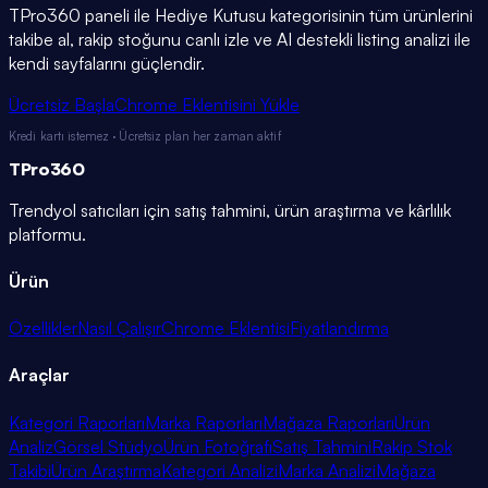
TPro360 paneli ile
Hediye Kutusu
kategorisinin tüm ürünlerini
takibe al, rakip stoğunu canlı izle ve AI destekli listing analizi ile
kendi sayfalarını güçlendir.
Ücretsiz Başla
Chrome Eklentisini Yükle
Kredi kartı istemez · Ücretsiz plan her zaman aktif
TPro
360
Trendyol satıcıları için satış tahmini, ürün araştırma ve kârlılık
platformu.
Ürün
Özellikler
Nasıl Çalışır
Chrome Eklentisi
Fiyatlandırma
Araçlar
Kategori Raporları
Marka Raporları
Mağaza Raporları
Ürün
Analiz
Görsel Stüdyo
Ürün Fotoğrafı
Satış Tahmini
Rakip Stok
Takibi
Ürün Araştırma
Kategori Analizi
Marka Analizi
Mağaza