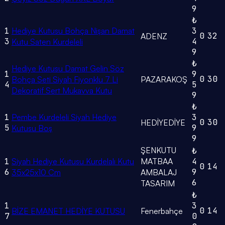
9
₺
1
Hediye Kutusu Bohça Nişan Damat
3
0
32
ADENZ
3
4
Kutu Saten Kurdeleli
9
₺
Hediye Kutusu Damat Gelin Söz
1
9
0
30
Bohça Seti Siyah Fiyonklu 7 Li
PAZARAKOŞ
4
5
Dekoratif Sert Mukavva Kutu
9
₺
1
Pembe Kurdeleli Siyah Hediye
3
0
30
HEDİYEDİYE
5
9
Kutusu Boş
9
ŞENKUTU
₺
1
Siyah Hediye Kutusu Kurdelalı Kutu
MATBAA
4
0
14
6
9
35x25x10 Cm
AMBALAJ
6
TASARIM
₺
1
3
0
14
BİZE EMANET HEDİYE KUTUSU
Fenerbahçe
7
0