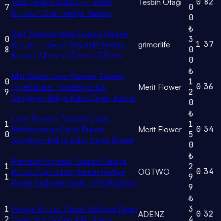
0
82
Yazılı Hediye Kutusu– Tesbih
Tesbih Otağı
7
0
Kutusu / Özel Hediye Kutusu
0
₺
Sert Taslama Varak Logolu Hediye
0
3
1
37
Kutusu – Şık ve Dayanıklı Hediye
grimorlife
8
0
Kutusu 24 cm x 21 cm x 13,5 cm
0
₺
Mini Buket Love Flowers Tasarım
0
1
0
36
Çiçek Buketi, Koleksiyonluk,
Merit Flower
9
2
Sevgiliye Hediye Kalıcı Çiçek, Karma
0
₺
Love Flowers Tasarım Çiçek,
1
1
0
34
Koleksiyonluk Çiçek Buketi,
Merit Flower
0
5
Sevgiliye Hediye Kalıcı Çiçek Buketi
0
₺
Premium Konsept Tasarım Hediye
1
2
0
34
Kutusu Çanta Boş Karton Hediye
OGTWO
1
9
Paketi Hediyelik Siyah - 24x14x20cm
9
₺
1
Hediye Kutusu Damat Bohçası Nişan
3
0
32
ADENZ
2
4
Çeyiz Söz Düğün XXL Boyut