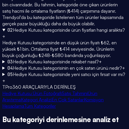
bin civarındadır. Bu tahmin, kategoride öne çıkan ürünlerin
satış hacmi ile ortalama fiyatların (₺414) çarpımına dayanır.
Trendyol'da bu kategoride listelenen tüm ürünler kapsamında
gerçek pazar büyüklüğü daha da büyük olabilir.
02
Hediye Kutusu kategorisinde ürün fiyatları hangi aralıkta?
+
Hediye Kutusu kategorisinde en düşük ürün fiyatı ₺62, en
yüksek ₺1 bin. Ortalama fiyat ₺414 seviyesinde. Ürünlerin
büyük çoğunluğu ₺248-₺580 bandında yoğunlaşıyor.
03
Hediye Kutusu kategorisinde rekabet nasıl?
+
04
Hediye Kutusu kategorisinin en çok satan ürünü nedir?
+
05
Hediye Kutusu kategorisinde yeni satıcı için fırsat var mı?
+
TPro360 ARAÇLARIYLA DERİNLEŞ
Hediye Kutusu Ürün Fotoğrafı
Satış Tahmini
Ürün
Araştırma
Kategori Analizi
En Çok Satanlar
Komisyon
Hesaplama
Tüm Kategoriler
Bu kategoriyi
derinlemesine
analiz et