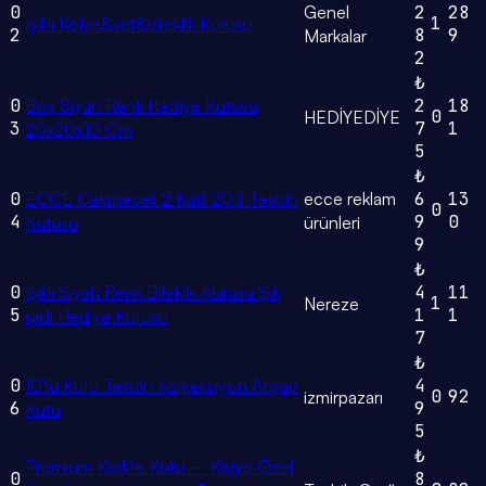
0
Genel
2
28
1
Işıklı Kolye&set&bileklik Kutusu
2
8
9
Markalar
2
₺
0
Boş Siyah Renk Hediye Kutusu
2
18
0
HEDİYEDİYE
3
7
1
20x20x10 Cm
5
₺
0
ECCE Çekmeceli 2 Katlı 20 li Tesbih
ecce reklam
6
13
0
4
9
0
Kutusu
ürünleri
9
₺
0
Işıklı Siyah Renk Bileklik Kutusu Şık
4
11
1
Nereze
5
1
1
ışıklı Hediye Kutusu
7
₺
0
10'lu Kutu Tesbih Kolyeksiyon Ahşap
4
0
92
izmirpazarı
6
9
Kutu
5
₺
Premium Kadife Kutu – Kişiye Özel
0
8