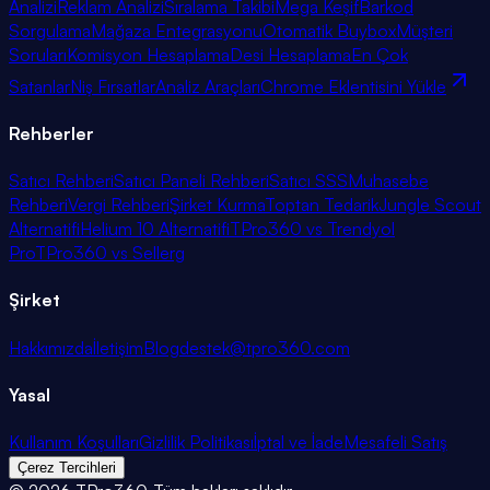
Analizi
Reklam Analizi
Sıralama Takibi
Mega Keşif
Barkod
Sorgulama
Mağaza Entegrasyonu
Otomatik Buybox
Müşteri
Soruları
Komisyon Hesaplama
Desi Hesaplama
En Çok
Satanlar
Niş Fırsatlar
Analiz Araçları
Chrome Eklentisini Yükle
Rehberler
Satıcı Rehberi
Satıcı Paneli Rehberi
Satıcı SSS
Muhasebe
Rehberi
Vergi Rehberi
Şirket Kurma
Toptan Tedarik
Jungle Scout
Alternatifi
Helium 10 Alternatifi
TPro360 vs Trendyol
Pro
TPro360 vs Sellerg
Şirket
Hakkımızda
İletişim
Blog
destek@tpro360.com
Yasal
Kullanım Koşulları
Gizlilik Politikası
İptal ve İade
Mesafeli Satış
Çerez Tercihleri