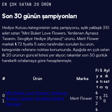
EN ÇOK SATAN 20 ÜRÜN
Son 30 günün
şampiyonları
Hediye Kutusu kategorisinin satış şampiyonu, aylık yaklaşık 310
adet satan "Mini Buket Love Flowers, Yenilenen Aynasız
Tasarım, Sevgiliye Hediye (Aynasız)" ürünü. Merit Flower
markalı ₺72 fiyatla 5 satıcı tarafından sunulan bu ürün,
kategoride referans noktası konumunda. Aşağıda en çok satan
ilk 20 ürünün güncel listesi yer alıyor; rakamlar son 30 günlük
hareketli ortalamaya göre hesaplanmıştır.
Fi
S
Ayl
y
a
ık
#
Ürün
Marka
a
tı
sat
t
cı
ış
Mini Buket Love Flowers, Yenilenen
₺
0
31
7
5
Aynasız Tasarım, Sevgiliye Hediye
Merit Flower
1
0
2
(Aynasız)
₺