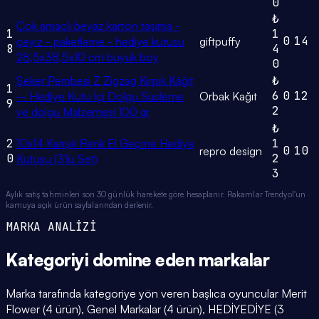
0
₺
Çok amaçlı beyaz karton taşıma -
1
1
0
14
çeyiz - paketleme - hediye kutusu
giftpuffy
8
4
28,5x38,5x10 cm büyük boy
0
Şeker Pembesi Z Zigzag Kırpık Kâğıt
₺
1
6
0
12
– Hediye Kutu İçi Dolgu Süsleme
Orbak Kağıt
9
2
ve dolgu Malzemesi 100 gr
₺
2
10x14 Karışık Renk El Geçme Hediye
1
0
10
repro design
0
2
Kutusu (3'lü Set)
3
Aylık satış tahminleri son 30 günlük harekete göre hesaplanır. Rakamlar Trendyol'un
kamuya açık ürün sayfalarından derlenir.
MARKA ANALİZİ
Kategoriyi domine eden
markalar
Marka tarafında kategoriye yön veren başlıca oyuncular Merit
Flower (4 ürün), Genel Markalar (4 ürün), HEDİYEDİYE (3