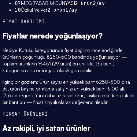
09
MEG TASARIM DÜNYASI
2
ürün
2
/ay
10
Özkul Velvet
2
ürün
1
/ay
FİYAT DAĞILIMI
Fiyatlar
nerede yoğunlaşıyor
?
Hediye Kutusu kategorisinde fiyat dağılımı incelendiğinde
ürünlerin çoğunluğu ₺250-500 bandında yoğunlaşıyor —
toplam ürünlerin %46'i (29 ürün) bu aralıkta. Bu bant,
kategorinin ana omurgası olarak görülebilir.
İlginç bir gözlem: Ürün sayısı en yüksek bant ₺250-500 olsa
da, ürün başına ortalama satış hızı en yüksek bant ₺100 altı
(3.6 adet/gün). Yani daha az rakiple karşılaşılan ama daha talepli
bir bant bu — fırsat sinyali olarak değerlendirilebilir.
FIRSAT ÜRÜNLERİ
Az rakipli,
iyi satan
ürünler