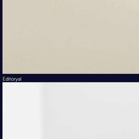
Editöryal