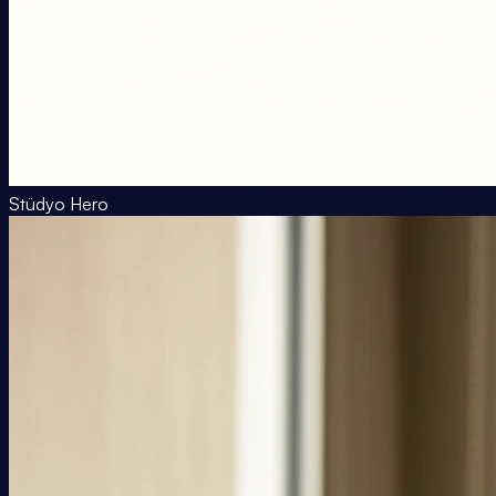
Stüdyo Hero