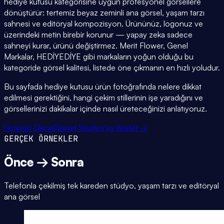
hediye kutusu kategorisine uygun profesyonel görsellere
dönüştürür: tertemiz beyaz zeminli ana görsel, yaşam tarzı
sahnesi ve editöryal kompozisyon. Ürününüz, logonuz ve
üzerindeki metin birebir korunur — yapay zeka sadece
sahneyi kurar, ürünü değiştirmez. Merit Flower, Genel
Markalar, HEDİYEDİYE gibi markaların yoğun olduğu bu
kategoride görsel kalitesi, listede öne çıkmanın en hızlı yoludur.
Bu sayfada hediye kutusu ürün fotoğrafında nelere dikkat
edilmesi gerektiğini, hangi çekim stillerinin işe yaradığını ve
görsellerinizi dakikalar içinde nasıl üreteceğinizi anlatıyoruz.
Ücretsiz Dene
Görsel Stüdyo'yu Keşfet →
GERÇEK ÖRNEKLER
Önce → Sonra
Telefonla çekilmiş tek kareden stüdyo, yaşam tarzı ve editöryal
ana görsel