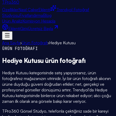
TPro
360
Özellikler
Nasıl Çalışır
Eklenti
Trendyol Fotoğraf
Stüdyosu
Fiyatlandırma
Blog
Ürün Analiz
Komisyon Hesapla
Eklenti
Giriş
Ücretsiz Başla
Ana Sayfa
›
Ürün Fotoğrafı
›
Hediye Kutusu
ÜRÜN FOTOĞRAFI
Hediye Kutusu
ürün fotoğrafı
Hediye Kutusu kategorisinde satış yapıyorsanız, ürün
fotoğrafınız mağazanızın vitrinidir. İyi bir ürün fotoğrafı alıcının
ürüne duyduğu güveni doğrudan etkiler; net, gerçekçi ve
profesyonel görseller dönüşümü artırır. Trendyol'da Hediye
Kutusu kategorisinde binlerce ürün rekabet ediyor; alıcı çoğu
zaman ilk olarak ana görsele bakıp karar veriyor.
TPro360 Görsel Stüdyo, telefonla çektiğiniz sade bir kareyi