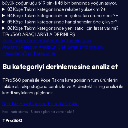
büyük çoğunluğu ₺19 bin-₺45 bin bandında yoğunlaşıyor.
03
Köşe Takımı kategorisinde rekabet yüksek mi?
+
04
Köşe Takımı kategorisinin en çok satan ürünü nedir?
+
05
Köşe Takımı kategorisinde hangi satıcılar öne çıkıyor?
+
06
Köşe Takımı kategorisinde yeni satıcı için fırsat var mı?
+
TPro360 ARAÇLARIYLA DERİNLEŞ
Köşe Takımı Ürün Fotoğrafı
Satış Tahmini
Ürün
Araştırma
Kategori Analizi
En Çok Satanlar
Komisyon
Hesaplama
Tüm Kategoriler
Bu kategoriyi
derinlemesine
analiz et
TPro360 paneli ile
Köşe Takımı
kategorisinin tüm ürünlerini
takibe al, rakip stoğunu canlı izle ve AI destekli listing analizi ile
kendi sayfalarını güçlendir.
Ücretsiz Başla
Chrome Eklentisini Yükle
Kredi kartı istemez · Ücretsiz plan her zaman aktif
TPro
360