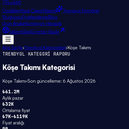
TPro
360
Özellikler
Nasıl Çalışır
Eklenti
Trendyol Fotoğraf
Stüdyosu
Fiyatlandırma
Blog
Ürün Analiz
Komisyon Hesapla
Eklenti
Giriş
Ücretsiz Başla
Ana Sayfa
›
Trendyol Kategorileri
›
Köşe Takımı
TRENDYOL KATEGORİ RAPORU
Köşe Takımı
Kategorisi
Köşe Takımı
·
Son güncelleme:
6 Ağustos 2026
₺61.2M
Aylık pazar
₺32K
Ortalama fiyat
₺7K–₺119K
Fiyat aralığı
90