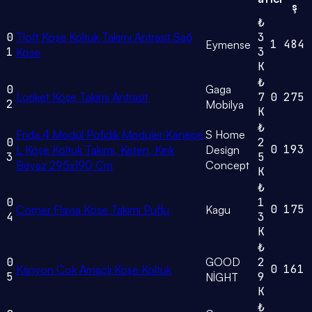
ş
₺
0
Tloft Köşe Koltuk Takımı Antrasit Sağ
3
1
484
Eymense
1
3
Köşe
K
₺
0
Gaga
Loriket Köşe Takimi Antrasit
7
0
275
2
Mobilya
K
₺
Frida 4 Modül Pofidik Modüler Kanepe
S Home
0
2
0
193
L Köşe Koltuk Takımı, Keten, Kırık
Design
3
5
Beyaz 295x190 Cm
Concept
K
₺
0
1
0
175
Corner Flavia Köşe Takımı Puflu
Kagu
4
3
K
₺
0
GOOD
2
0
161
Kanyon Çok Amaçlı Köşe Koltuk
5
9
NİGHT
K
₺