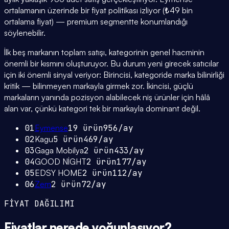
ortalamanın üzerinde bir fiyat politikası izliyor (₺49 bin
ortalama fiyat) — premium segmentte konumlandığı
söylenebilir.
İlk beş markanın toplam satışı, kategorinin genel hacminin
önemli bir kısmını oluşturuyor. Bu durum yeni girecek satıcılar
için iki önemli sinyal veriyor: Birincisi, kategoride marka bilinirliği
kritik — bilinmeyen markayla girmek zor. İkincisi, güçlü
markaların yanında pozisyon alabilecek niş ürünler için hâlâ
alan var, çünkü kategori tek bir markayla dominant değil.
01
Eymense
19
ürün
956
/ay
02
Kagu
5
ürün
469
/ay
03
Gaga Mobilya
2
ürün
433
/ay
04
GOOD NİGHT
2
ürün
177
/ay
05
EDSY HOME
2
ürün
112
/ay
06
Zem
2
ürün
72
/ay
FİYAT DAĞILIMI
Fiyatlar
nerede yoğunlaşıyor
?