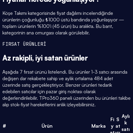
Köşe Takımı kategorisinde fiyat dağılımı incelendiğinde
ürünlerin çoğunluğu ₺1000 üstü bandında yoğunlaşıyor —
toplam ürünlerin %100'i (45 ürün) bu aralıkta. Bu bant,
kategorinin ana omurgası olarak görülebilir.
FIRSAT ÜRÜNLERİ
Az rakipli,
iyi satan
ürünler
Aşağıda 7 fırsat ürünü listelendi. Bu ürünler 1-3 satıcı arasında
değişen dar rekabete sahip ve aylık ortalama 484 adet
üzerinde satış gerçekleştiriyor. Benzer ürünleri tedarik
edebilen satıcılar için pazar giriş noktası olarak
değerlendirilebilir. TPro360 paneli üzerinden bu ürünleri takibe
alıp stok-fiyat hareketlerini anlık izleyebilirsiniz.
Aylı
Fi
S
k
#
Ürün
Marka
y
at
satı
at
ıcı