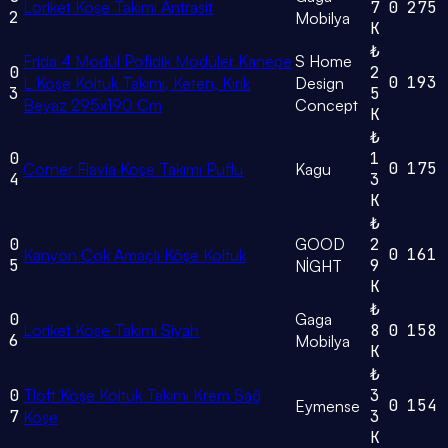
Loriket Köşe Takimi Antrasit
7
0
275
2
Mobilya
K
₺
Frida 4 Modül Pofidik Modüler Kanepe
S Home
0
2
0
193
L Köşe Koltuk Takımı, Keten, Kırık
Design
3
5
Beyaz 295x190 Cm
Concept
K
₺
0
1
0
175
Corner Flavia Köşe Takımı Puflu
Kagu
4
3
K
₺
0
GOOD
2
0
161
Kanyon Çok Amaçlı Köşe Koltuk
5
9
NİGHT
K
₺
0
Gaga
Loriket Köşe Takimi Siyah
8
0
158
6
Mobilya
K
₺
0
Tloft Köşe Koltuk Takımı Krem Sağ
3
0
154
Eymense
7
3
Köşe
K