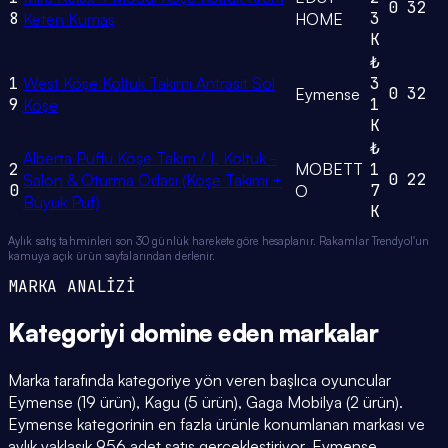
0
32
8
3
Keten Kumaş
HOME
K
₺
1
West Köşe Koltuk Takımı Antrasit Sol
3
0
32
Eymense
9
1
Köşe
K
₺
Alberta Puflu Köşe Takım / L Koltuk -
2
MOBETT
1
0
22
Salon & Oturma Odası (Köşe Takımı +
0
7
O
Büyük Puf)
K
Aylık satış tahminleri son 30 günlük harekete göre hesaplanır. Rakamlar Trendyol'un
kamuya açık ürün sayfalarından derlenir.
MARKA ANALİZİ
Kategoriyi domine eden
markalar
Marka tarafında kategoriye yön veren başlıca oyuncular
Eymense (19 ürün), Kagu (5 ürün), Gaga Mobilya (2 ürün).
Eymense kategorinin en fazla ürünle konumlanan markası ve
aylık yaklaşık 956 adet satış gerçekleştiriyor. Eymense