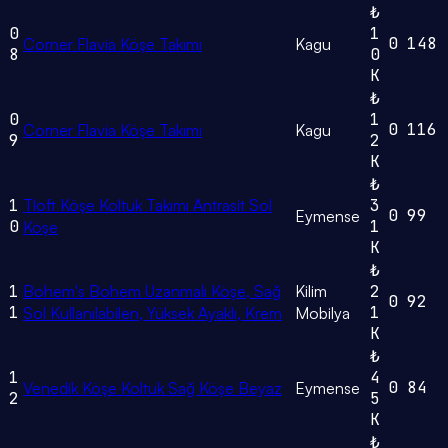
₺
0
1
0
148
Corner Flavia Köşe Takımı
Kagu
8
0
K
₺
0
1
0
116
Corner Flavia Köşe Takımı
Kagu
9
2
K
₺
1
Tloft Köşe Koltuk Takımı Antrasit Sol
3
0
99
Eymense
0
1
Köşe
K
₺
1
Bohem's Bohem Uzanmalı Köşe, Sağ
Kilim
2
0
92
1
1
Sol Kullanılabilen, Yüksek Ayaklı, Krem
Mobilya
K
₺
1
4
0
84
Venedik Köşe Koltuk Sağ Köşe Beyaz
Eymense
2
5
K
₺