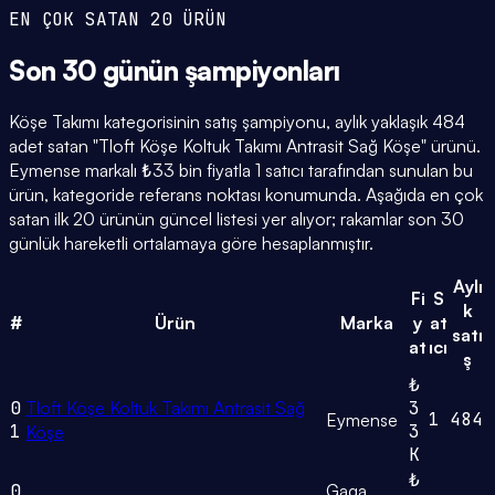
EN ÇOK SATAN 20 ÜRÜN
Son 30 günün
şampiyonları
Köşe Takımı kategorisinin satış şampiyonu, aylık yaklaşık 484
adet satan "Tloft Köşe Koltuk Takımı Antrasit Sağ Köşe" ürünü.
Eymense markalı ₺33 bin fiyatla 1 satıcı tarafından sunulan bu
ürün, kategoride referans noktası konumunda. Aşağıda en çok
satan ilk 20 ürünün güncel listesi yer alıyor; rakamlar son 30
günlük hareketli ortalamaya göre hesaplanmıştır.
Aylı
Fi
S
k
#
Ürün
Marka
y
at
satı
at
ıcı
ş
₺
0
Tloft Köşe Koltuk Takımı Antrasit Sağ
3
1
484
Eymense
1
3
Köşe
K
₺
0
Gaga