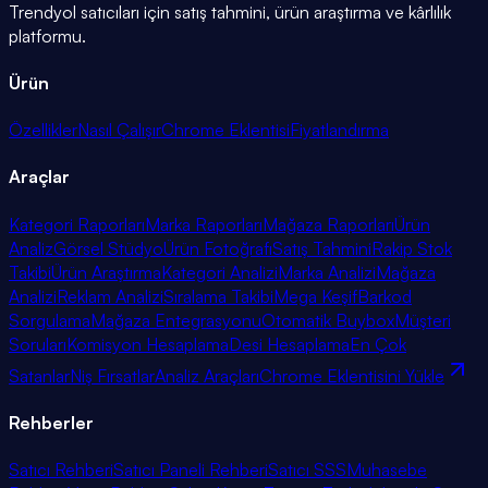
Trendyol satıcıları için satış tahmini, ürün araştırma ve kârlılık
platformu.
Ürün
Özellikler
Nasıl Çalışır
Chrome Eklentisi
Fiyatlandırma
Araçlar
Kategori Raporları
Marka Raporları
Mağaza Raporları
Ürün
Analiz
Görsel Stüdyo
Ürün Fotoğrafı
Satış Tahmini
Rakip Stok
Takibi
Ürün Araştırma
Kategori Analizi
Marka Analizi
Mağaza
Analizi
Reklam Analizi
Sıralama Takibi
Mega Keşif
Barkod
Sorgulama
Mağaza Entegrasyonu
Otomatik Buybox
Müşteri
Soruları
Komisyon Hesaplama
Desi Hesaplama
En Çok
Satanlar
Niş Fırsatlar
Analiz Araçları
Chrome Eklentisini Yükle
Rehberler
Satıcı Rehberi
Satıcı Paneli Rehberi
Satıcı SSS
Muhasebe