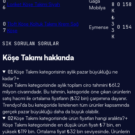
0
Gaga
Loriket Köşe Takimi Siyah
8
0
158
6
Mobilya
K
₺
0
Tloft Köşe Koltuk Takımı Krem Sağ
3
0
154
Eymense
7
3
Köşe
K
SIK SORULAN SORULAR
Köşe Takımı
hakkında
01
Köşe Takımı kategorisinin aylık pazar büyüklüğü ne
kadar?
+
Köşe Takımı kategorisinde aylık toplam ciro tahmini ₺61.2
milyon civarındadır. Bu tahmin, kategoride öne çıkan ürünlerin
satış hacmi ile ortalama fiyatların (₺32 bin) çarpımına dayanır.
Trendyol'da bu kategoride listelenen tüm ürünler kapsamında
gerçek pazar büyüklüğü daha da büyük olabilir.
02
Köşe Takımı kategorisinde ürün fiyatları hangi aralıkta?
+
Köşe Takımı kategorisinde en düşük ürün fiyatı ₺7 bin, en
yüksek ₺119 bin. Ortalama fiyat ₺32 bin seviyesinde. Ürünlerin