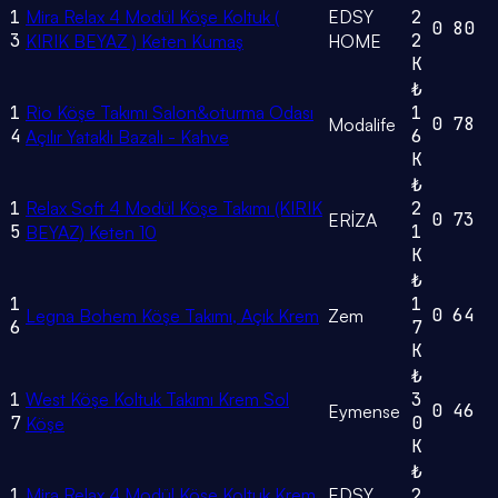
1
Mira Relax 4 Modül Köşe Koltuk (
EDSY
2
0
80
3
2
KIRIK BEYAZ ) Keten Kumaş
HOME
K
₺
1
Rio Köşe Takımı Salon&oturma Odası
1
0
78
Modalife
4
6
Açılır Yataklı Bazalı - Kahve
K
₺
1
Relax Soft 4 Modül Köşe Takımı (KIRIK
2
0
73
ERİZA
5
1
BEYAZ) Keten 10
K
₺
1
1
0
64
Legna Bohem Köşe Takımı, Açık Krem
Zem
6
7
K
₺
1
West Köşe Koltuk Takımı Krem Sol
3
0
46
Eymense
7
0
Köşe
K
₺
1
Mira Relax 4 Modül Köşe Koltuk Krem
EDSY
2