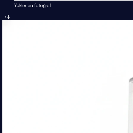
Yüklenen fotoğraf
→
↓