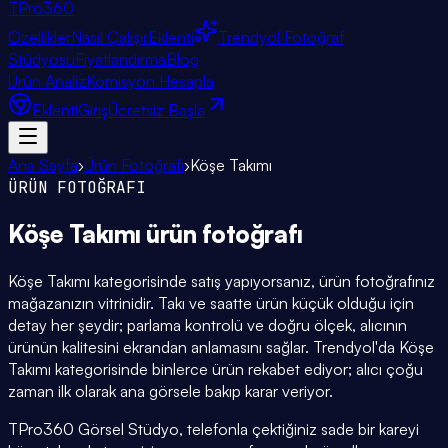
TPro
360
Özellikler
Nasıl Çalışır
Eklenti
Trendyol Fotoğraf
Stüdyosu
Fiyatlandırma
Blog
Ürün Analiz
Komisyon Hesapla
Eklenti
Giriş
Ücretsiz Başla
Ana Sayfa
›
Ürün Fotoğrafı
›
Köşe Takımı
ÜRÜN FOTOĞRAFI
Köşe Takımı
ürün fotoğrafı
Köşe Takımı kategorisinde satış yapıyorsanız, ürün fotoğrafınız
mağazanızın vitrinidir. Takı ve saatte ürün küçük olduğu için
detay her şeydir; parlama kontrolü ve doğru ölçek, alıcının
ürünün kalitesini ekrandan anlamasını sağlar. Trendyol'da Köşe
Takımı kategorisinde binlerce ürün rekabet ediyor; alıcı çoğu
zaman ilk olarak ana görsele bakıp karar veriyor.
TPro360 Görsel Stüdyo, telefonla çektiğiniz sade bir kareyi