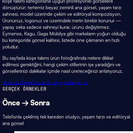
köşe takımı kategorisine uygun profesyonel görsellere
dönüştürür: tertemiz beyaz zeminli ana görsel, yaşam tarzı
sahnesi, model üzerinde çekim ve editöryal kompozisyon.
Ürününüz, logonuz ve üzerindeki metin birebir korunur —
yapay zeka sadece sahneyi kurar, ürünü değiştirmez.
Eymense, Kagu, Gaga Mobilya gibi markaların yoğun olduğu
bu kategoride görsel kalitesi, listede öne çıkmanın en hızlı
yoludur.
Bu sayfada köşe takımı ürün fotoğrafında nelere dikkat
edilmesi gerektiğini, hangi çekim stillerinin işe yaradığını ve
görsellerinizi dakikalar içinde nasıl üreteceğinizi anlatıyoruz.
Ücretsiz Dene
Görsel Stüdyo'yu Keşfet →
GERÇEK ÖRNEKLER
Önce → Sonra
Telefonla çekilmiş tek kareden stüdyo, yaşam tarzı ve editöryal
ana görsel