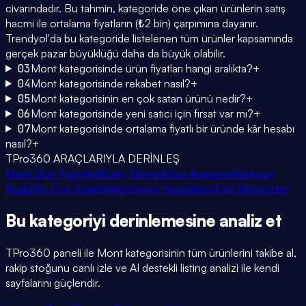
civarındadır. Bu tahmin, kategoride öne çıkan ürünlerin satış
hacmi ile ortalama fiyatların (₺2 bin) çarpımına dayanır.
Trendyol'da bu kategoride listelenen tüm ürünler kapsamında
gerçek pazar büyüklüğü daha da büyük olabilir.
03
Mont kategorisinde ürün fiyatları hangi aralıkta?
+
04
Mont kategorisinde rekabet nasıl?
+
05
Mont kategorisinin en çok satan ürünü nedir?
+
06
Mont kategorisinde yeni satıcı için fırsat var mı?
+
07
Mont kategorisinde ortalama fiyatlı bir üründe kâr hesabı
nasıl?
+
TPro360 ARAÇLARIYLA DERİNLEŞ
Mont Ürün Fotoğrafı
Satış Tahmini
Ürün Araştırma
Kategori
Analizi
En Çok Satanlar
Komisyon Hesaplama
Tüm Kategoriler
Bu kategoriyi
derinlemesine
analiz et
TPro360 paneli ile
Mont
kategorisinin tüm ürünlerini takibe al,
rakip stoğunu canlı izle ve AI destekli listing analizi ile kendi
sayfalarını güçlendir.