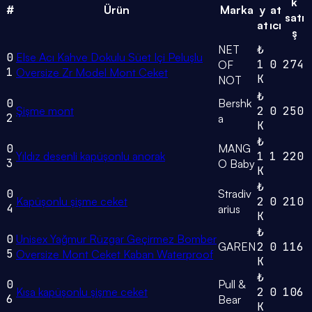
k
#
Ürün
Marka
y
at
satı
at
ıcı
ş
NET
₺
0
Else Acı Kahve Dokulu Süet Içi Peluşlu
1
0
274
OF
1
Oversize Zr Model Mont Ceket
K
NOT
₺
0
Bershk
Şişme mont
2
0
250
2
a
K
₺
0
MANG
Yıldız desenli kapüşonlu anorak
1
1
220
3
O Baby
K
₺
0
Stradiv
Kapüşonlu şişme ceket
2
0
210
4
arius
K
₺
0
Unisex Yağmur Rüzgar Geçirmez Bomber
GAREN
2
0
116
5
Oversize Mont Ceket Kaban Waterproof
K
₺
0
Pull &
Kısa kapüşonlu şişme ceket
2
0
106
6
Bear
K