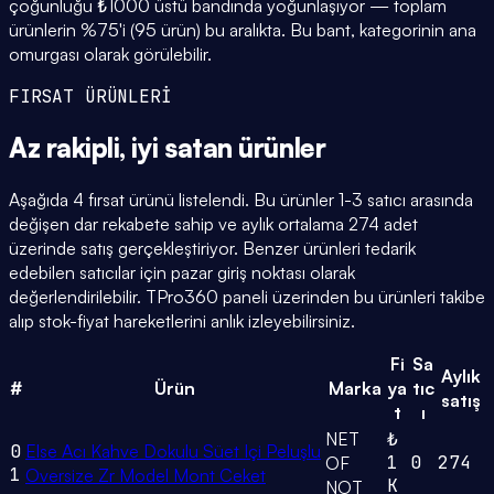
çoğunluğu ₺1000 üstü bandında yoğunlaşıyor — toplam
ürünlerin %75'i (95 ürün) bu aralıkta. Bu bant, kategorinin ana
omurgası olarak görülebilir.
FIRSAT ÜRÜNLERİ
Az rakipli,
iyi satan
ürünler
Aşağıda 4 fırsat ürünü listelendi. Bu ürünler 1-3 satıcı arasında
değişen dar rekabete sahip ve aylık ortalama 274 adet
üzerinde satış gerçekleştiriyor. Benzer ürünleri tedarik
edebilen satıcılar için pazar giriş noktası olarak
değerlendirilebilir. TPro360 paneli üzerinden bu ürünleri takibe
alıp stok-fiyat hareketlerini anlık izleyebilirsiniz.
Fi
Sa
Aylık
#
Ürün
Marka
ya
tıc
satış
t
ı
NET
₺
0
Else Acı Kahve Dokulu Süet Içi Peluşlu
1
0
274
OF
1
Oversize Zr Model Mont Ceket
K
NOT