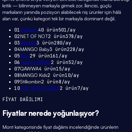
kritik — bilinmeyen markayla girmek zor. İkincisi, güçlü
markaların yanında pozisyon alabilecek niş ürünler için hâlâ
alan var, çünkü kategori tek bir markayla dominant değil.
01
DeFacto
40
ürün
501
/ay
02
NET OF NOT
2
ürün
378
/ay
03
Bershka
3
ürün
280
/ay
04
MANGO Baby
3
ürün
228
/ay
05
Avva
29
ürün
161
/ay
06
Tommy Hilfiger
2
ürün
52
/ay
07
QAWWA
4
ürün
15
/ay
08
MANGO Kids
2
ürün
10
/ay
09
Stilkombin
2
ürün
8
/ay
10
THE NORTH FACE
2
ürün
7
/ay
FİYAT DAĞILIMI
Fiyatlar
nerede yoğunlaşıyor
?
Mont kategorisinde fiyat dağılımı incelendiğinde ürünlerin