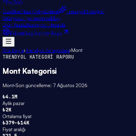
TPro
360
Özellikler
Nasıl Çalışır
Eklenti
Trendyol Fotoğraf
Stüdyosu
Fiyatlandırma
Blog
Ürün Analiz
Komisyon Hesapla
Eklenti
Giriş
Ücretsiz Başla
Ana Sayfa
›
Trendyol Kategorileri
›
Mont
TRENDYOL KATEGORİ RAPORU
Mont
Kategorisi
Mont
·
Son güncelleme:
7 Ağustos 2026
₺4.1M
Aylık pazar
₺2K
Ortalama fiyat
₺379–₺14K
Fiyat aralığı
%21.5