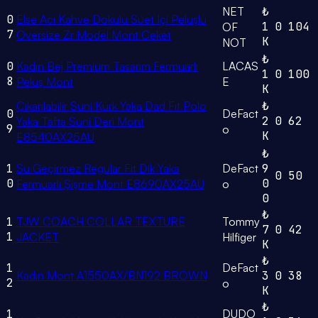
NET
₺
0
Else Acı Kahve Dokulu Süet Içi Peluşlu
1
0
104
OF
7
Oversize Zr Model Mont Ceket
K
NOT
₺
0
Kadın Bej Premium Tasarım Fermuarlı
LACAS
1
0
100
8
Peluş Mont
E
K
Çıkarılabilir Suni Kürk Yaka Dad Fıt Polo
₺
0
DeFact
2
0
62
Yaka Tafta Suni Deri Mont
9
o
K
E8540AX25AU
₺
1
Su Geçirmez Regular Fit Dik Yaka
DeFact
9
0
50
0
0
Fermuarlı Şişme Mont E8690AX25AU
o
0
₺
1
TJW COACH COLLAR TEXTURE
Tommy
7
0
42
1
JACKET
Hilfiger
K
₺
1
DeFact
Kadın Mont A1550AX/BN192 BROWN
3
0
38
2
o
K
₺
1
DUDO