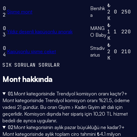
₺
0
Bershk
Şişme mont
2
0
250
2
a
K
₺
0
MANG
Yıldız desenli kapüşonlu anorak
1
1
220
3
O Baby
K
₺
0
Stradiv
Kapüşonlu şişme ceket
2
0
210
4
arius
K
SIK SORULAN SORULAR
Mont
hakkında
01
Mont kategorisinde Trendyol komisyon oranı kaçtır?
+
Mont kategorisinde Trendyol komisyon oranı %21.5, ödeme
vadesi 21 gündür. Bu oran Giyim › Kadın Giyim alt dalı için
geçerlidir. Komisyon dışında her sipariş için 10,20 TL hizmet
bedeli de ayrıca uygulanır.
02
Mont kategorisinin aylık pazar büyüklüğü ne kadar?
+
Mont kategorisinde aylık toplam ciro tahmini ₺4.1 milyon