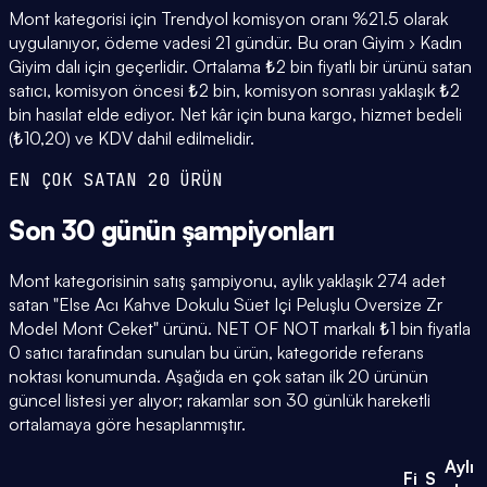
Mont kategorisi için Trendyol komisyon oranı %21.5 olarak
uygulanıyor, ödeme vadesi 21 gündür. Bu oran Giyim › Kadın
Giyim dalı için geçerlidir. Ortalama ₺2 bin fiyatlı bir ürünü satan
satıcı, komisyon öncesi ₺2 bin, komisyon sonrası yaklaşık ₺2
bin hasılat elde ediyor. Net kâr için buna kargo, hizmet bedeli
(₺10,20) ve KDV dahil edilmelidir.
EN ÇOK SATAN 20 ÜRÜN
Son 30 günün
şampiyonları
Mont kategorisinin satış şampiyonu, aylık yaklaşık 274 adet
satan "Else Acı Kahve Dokulu Süet Içi Peluşlu Oversize Zr
Model Mont Ceket" ürünü. NET OF NOT markalı ₺1 bin fiyatla
0 satıcı tarafından sunulan bu ürün, kategoride referans
noktası konumunda. Aşağıda en çok satan ilk 20 ürünün
güncel listesi yer alıyor; rakamlar son 30 günlük hareketli
ortalamaya göre hesaplanmıştır.
Aylı
Fi
S