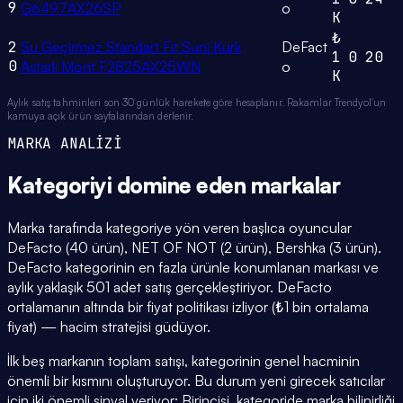
9
G6497AX26SP
o
K
₺
2
Su Geçirmez Standart Fıt Suni Kürk
DeFact
1
0
20
0
Astarlı Mont F2825AX25WN
o
K
Aylık satış tahminleri son 30 günlük harekete göre hesaplanır. Rakamlar Trendyol'un
kamuya açık ürün sayfalarından derlenir.
MARKA ANALİZİ
Kategoriyi domine eden
markalar
Marka tarafında kategoriye yön veren başlıca oyuncular
DeFacto (40 ürün), NET OF NOT (2 ürün), Bershka (3 ürün).
DeFacto kategorinin en fazla ürünle konumlanan markası ve
aylık yaklaşık 501 adet satış gerçekleştiriyor. DeFacto
ortalamanın altında bir fiyat politikası izliyor (₺1 bin ortalama
fiyat) — hacim stratejisi güdüyor.
İlk beş markanın toplam satışı, kategorinin genel hacminin
önemli bir kısmını oluşturuyor. Bu durum yeni girecek satıcılar
için iki önemli sinyal veriyor: Birincisi, kategoride marka bilinirliği