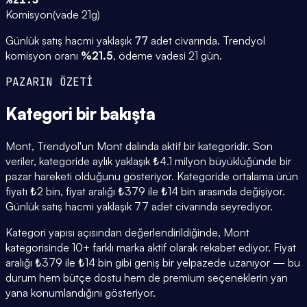
Komisyon
(
vade 21g
)
Günlük satış hacmi yaklaşık
77
adet civarında.
Trendyol
komisyon oranı
%
21.5
, ödeme vadesi
21
gün.
PAZARIN ÖZETİ
Kategori
bir bakışta
Mont, Trendyol'un Mont dalında aktif bir kategoridir. Son
veriler, kategoride aylık yaklaşık ₺4.1 milyon büyüklüğünde bir
pazar hareketi olduğunu gösteriyor. Kategoride ortalama ürün
fiyatı ₺2 bin, fiyat aralığı ₺379 ile ₺14 bin arasında değişiyor.
Günlük satış hacmi yaklaşık 77 adet civarında seyrediyor.
Kategori yapısı açısından değerlendirildiğinde, Mont
kategorisinde 10+ farklı marka aktif olarak rekabet ediyor. Fiyat
aralığı ₺379 ile ₺14 bin gibi geniş bir yelpazede uzanıyor — bu
durum hem bütçe dostu hem de premium seçeneklerin yan
yana konumlandığını gösteriyor.