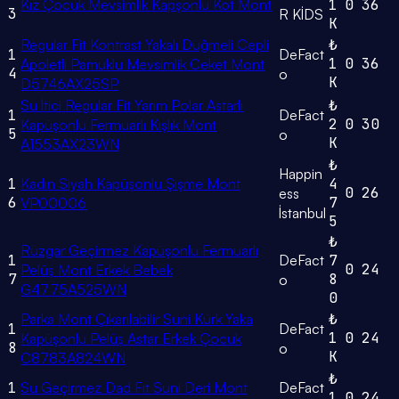
Kız Çocuk Mevsimlik Kapşonlu Kot Mont
1
0
36
3
R KİDS
K
Regular Fit Kontrast Yakalı Düğmeli Cepli
₺
1
DeFact
1
0
36
Apoletli Pamuklu Mevsimlik Ceket Mont
4
o
K
D5746AX25SP
Su İtici Regular Fit Yarım Polar Astarlı
₺
1
DeFact
2
0
30
Kapüşonlu Fermuarlı Kışlık Mont
5
o
K
A1553AX23WN
₺
Happin
1
Kadın Siyah Kapüşonlu Şişme Mont
4
0
26
ess
6
7
VP00006
İstanbul
5
₺
Rüzgar Geçirmez Kapüşonlu Fermuarlı
1
DeFact
7
0
24
Pelüş Mont Erkek Bebek
7
8
o
G4775A525WN
0
Parka Mont Çıkarılabilir Suni Kürk Yaka
₺
1
DeFact
1
0
24
Kapüşonlu Pelüş Astar Erkek Çocuk
8
o
K
C8783A824WN
₺
1
Su Geçirmez Dad Fıt Suni Deri Mont
DeFact
1
0
24