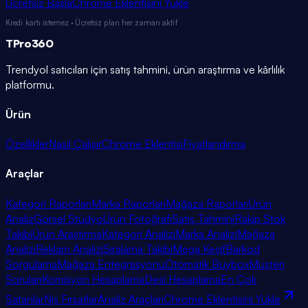
Ücretsiz Başla
Chrome Eklentisini Yükle
Kredi kartı istemez · Ücretsiz plan her zaman aktif
TPro
360
Trendyol satıcıları için satış tahmini, ürün araştırma ve kârlılık
platformu.
Ürün
Özellikler
Nasıl Çalışır
Chrome Eklentisi
Fiyatlandırma
Araçlar
Kategori Raporları
Marka Raporları
Mağaza Raporları
Ürün
Analiz
Görsel Stüdyo
Ürün Fotoğrafı
Satış Tahmini
Rakip Stok
Takibi
Ürün Araştırma
Kategori Analizi
Marka Analizi
Mağaza
Analizi
Reklam Analizi
Sıralama Takibi
Mega Keşif
Barkod
Sorgulama
Mağaza Entegrasyonu
Otomatik Buybox
Müşteri
Soruları
Komisyon Hesaplama
Desi Hesaplama
En Çok
Satanlar
Niş Fırsatlar
Analiz Araçları
Chrome Eklentisini Yükle