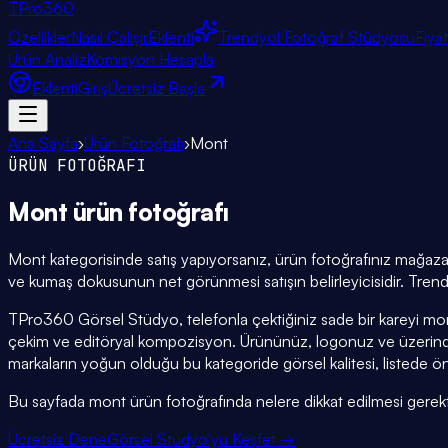
TPro
360
Özellikler
Nasıl Çalışır
Eklenti
Trendyol Fotoğraf Stüdyosu
Fiya
Ürün Analiz
Komisyon Hesapla
Eklenti
Giriş
Ücretsiz Başla
Ana Sayfa
›
Ürün Fotoğrafı
›
Mont
ÜRÜN FOTOĞRAFI
Mont
ürün fotoğrafı
Mont kategorisinde satış yapıyorsanız, ürün fotoğrafınız mağazan
ve kumaş dokusunun net görünmesi satışın belirleyicisidir. Trend
TPro360 Görsel Stüdyo, telefonla çektiğiniz sade bir kareyi mo
çekim ve editöryal kompozisyon. Ürününüz, logonuz ve üzerind
markaların yoğun olduğu bu kategoride görsel kalitesi, listede ön
Bu sayfada mont ürün fotoğrafında nelere dikkat edilmesi gerektiğin
Ücretsiz Dene
Görsel Stüdyo'yu Keşfet →