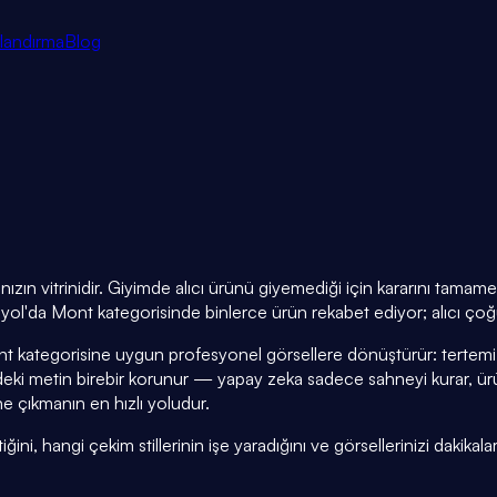
tlandırma
Blog
ızın vitrinidir. Giyimde alıcı ürünü giyemediği için kararını tama
yol'da Mont kategorisinde binlerce ürün rekabet ediyor; alıcı çoğu
nt kategorisine uygun profesyonel görsellere dönüştürür: tertemi
eki metin birebir korunur — yapay zeka sadece sahneyi kurar, ü
e çıkmanın en hızlı yoludur.
i, hangi çekim stillerinin işe yaradığını ve görsellerinizi dakikalar