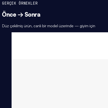
GERÇEK ÖRNEKLER
Önce → Sonra
Düz çekilmiş ürün, canlı bir model üzerinde — giyim için