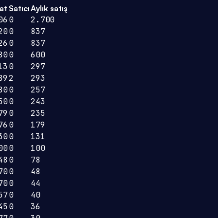
at
Satıcı
Aylık satış
06
0
2.700
20
0
837
26
0
837
80
0
600
13
0
297
89
2
293
80
0
257
50
0
243
79
0
235
76
0
179
30
0
131
00
0
100
48
0
78
70
0
48
70
0
44
57
0
40
45
0
36