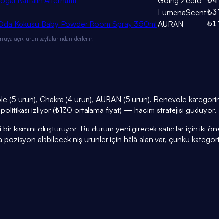
₺4
al Naftalin Alternatifi
Going Zeero
₺3
LumenaScent
₺1
ı Oda Kokusu Baby Powder Room Spray 350ml
AURAN
muya açık ürün sayfalarından derlenir.
e (5 ürün), Chakra (4 ürün), AURAN (5 ürün). Benevole kategorini
 politikası izliyor (₺130 ortalama fiyat) — hacim stratejisi güdüyor.
r kısmını oluşturuyor. Bu durum yeni girecek satıcılar için iki öneml
a pozisyon alabilecek niş ürünler için hâlâ alan var, çünkü kategor