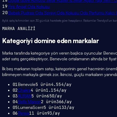
18
Doğal Güve Kovucu Sedir Küpler & Sedir Ağacı Yağı Seti - Doğ
19
Fire Angel Oda Kokusu
20
Bebek Pudrası Oda Spreyi Oda Kokusu Oda Parfümü Kalıc
Aylık satış tahminleri son 30 günlük harekete göre hesaplanır. Rakamlar Trendyol'un ka
MARKA ANALİZİ
Kategoriyi domine eden
markalar
Marka tarafında kategoriye yön veren başlıca oyuncular Benevol
adet satış gerçekleştiriyor. Benevole ortalamanın altında bir fiyat
İlk beş markanın toplam satışı, kategorinin genel hacminin önemli bi
bilinmeyen markayla girmek zor. İkincisi, güçlü markaların yanınd
01
Benevole
5
ürün
4.554
/ay
02
Chakra
4
ürün
1.154
/ay
03
AURAN
5
ürün
650
/ay
04
Bella Maison
2
ürün
366
/ay
05
LumenaScent
5
ürün
133
/ay
06
Pereja
11
ürün
93
/ay