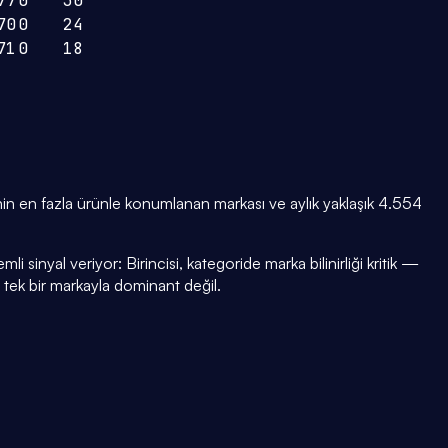
77
0
30
70
0
24
71
0
18
n en fazla ürünle konumlanan markası ve aylık yaklaşık 4.554
i sinyal veriyor: Birincisi, kategoride marka bilinirliği kritik —
i tek bir markayla dominant değil.