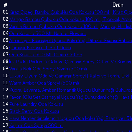
#
Ürün
01
Kiraz Çiçeği Bambu Çubuklu Oda Kokusu 100 ml | Kiraz Çiçeği
02
Mango Bambu Çubuklu Oda Kokusu 100 ml | Tropikal, Aromat
03
Vanilla Bambu Çubuklu Oda Kokusu 100 ml | Vanilya, Hindist
04
Oda Kokusu 500 ML Natural Flowers
05
Afrodizyak Esansiyel Uçucu Koku Yağı Difüzör Esansı Buhurd
06
Çamaşır Kokusu 1 L Soft Linen
07
Oda Kokusu 500 ML Clean Cotton
08
İris Pudra Parfümlü Oda Ve Çamaşır Spreyi Ortam Ve Kuma
09
Vanilla Noir Oda Spreyi Siyah (500 ml)
10
Luxury Lilyum Oda Ve Çamaşır Spreyi | Kalıcı ve Ferah, Etkil
11
Warm Amber Oda Spreyi (500 ml)
12
Pudra, Lavanta, Amber Romantik Uçucu Buhur Yağı Buhurdan
13
Favori 10'lu Set Esansiyel Uçucu Yağ Buhurdanlık Yağı Hav
14
Pure Laundry Oda Kokusu
15
Black Berry Oda Kokusu
16
Hava Nemlendiriciler için Uçucu Oda koku Yağı Esansiyeli 5'li
17
Kaşmir Oda Spreyi 500 ml