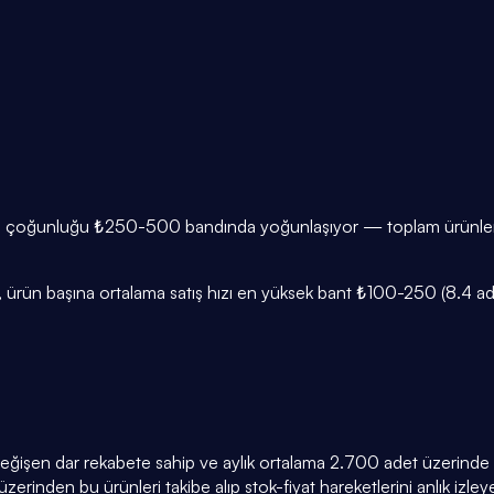
in çoğunluğu ₺250-500 bandında yoğunlaşıyor — toplam ürünlerin 
ürün başına ortalama satış hızı en yüksek bant ₺100-250 (8.4 adet/
 değişen dar rekabete sahip ve aylık ortalama 2.700 adet üzerinde sa
zerinden bu ürünleri takibe alıp stok-fiyat hareketlerini anlık izleyeb