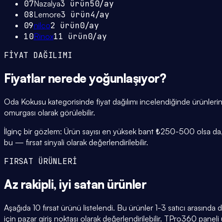
07
Nazalya
3
ürün
50
/ay
08
Lemore
3
ürün
4
/ay
09
nilco
2
ürün
0
/ay
10
Rinox
11
ürün
0
/ay
FİYAT DAĞILIMI
Fiyatlar
nerede yoğunlaşıyor
?
Oda Kokusu kategorisinde fiyat dağılımı incelendiğinde ürünler
omurgası olarak görülebilir.
İlginç bir gözlem: Ürün sayısı en yüksek bant ₺250-500 olsa da, 
bu — fırsat sinyali olarak değerlendirilebilir.
FIRSAT ÜRÜNLERİ
Az rakipli,
iyi satan
ürünler
Aşağıda 10 fırsat ürünü listelendi. Bu ürünler 1-3 satıcı arasında
için pazar giriş noktası olarak değerlendirilebilir. TPro360 paneli ü