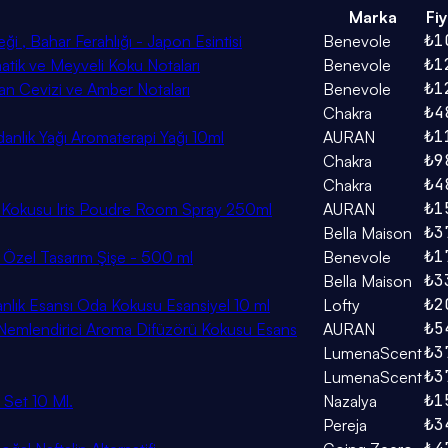
Marka
Fiy
₺1
 , Bahar Ferahlığı - Japon Esintisi
Benevole
₺1
ik ve Meyveli Koku Notaları
Benevole
₺1
an Cevizi ve Amber Notaları
Benevole
₺4
Chakra
₺1
anlık Yağı Aromaterapi Yağı 10ml
AURAN
₺9
Chakra
₺4
Chakra
₺1
ş Kokusu Iris Poudre Room Spray 250ml
AURAN
₺3
Bella Maison
₺1
i, Özel Tasarım Şişe - 500 ml
Benevole
₺3
Bella Maison
₺2
lık Esansı Oda Kokusu Esansiyel 10 ml
Lofty
₺5
a Nemlendirici Aroma Difüzörü Kokusu Esans
AURAN
₺3
LumenaScent
₺3
LumenaScent
₺1
 Set 10 Ml.
Nazalya
₺3
Pereja