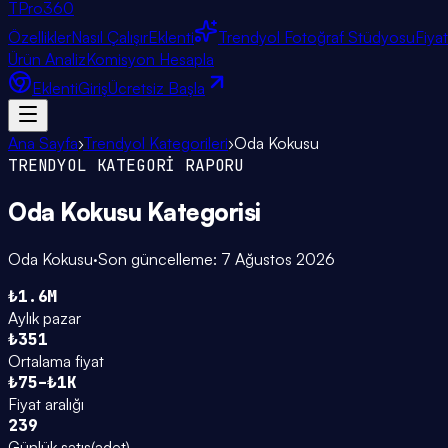
TPro
360
Özellikler
Nasıl Çalışır
Eklenti
Trendyol Fotoğraf Stüdyosu
Fiya
Ürün Analiz
Komisyon Hesapla
Eklenti
Giriş
Ücretsiz Başla
Ana Sayfa
›
Trendyol Kategorileri
›
Oda Kokusu
TRENDYOL KATEGORİ RAPORU
Oda Kokusu
Kategorisi
Oda Kokusu
·
Son güncelleme:
7 Ağustos 2026
₺1.6M
Aylık pazar
₺351
Ortalama fiyat
₺75–₺1K
Fiyat aralığı
239
Günlük satış
(
adet
)