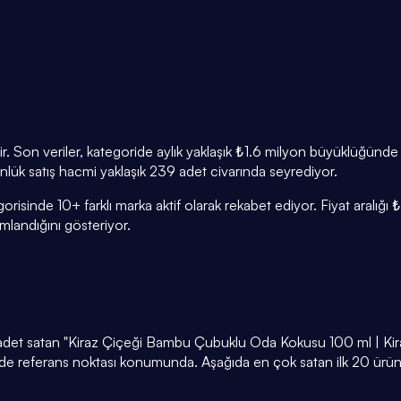
r. Son veriler, kategoride aylık yaklaşık ₺1.6 milyon büyüklüğünde
Günlük satış hacmi yaklaşık 239 adet civarında seyrediyor.
risinde 10+ farklı marka aktif olarak rekabet ediyor. Fiyat aralığ
andığını gösteriyor.
 adet satan "Kiraz Çiçeği Bambu Çubuklu Oda Kokusu 100 ml | Kira
ride referans noktası konumunda. Aşağıda en çok satan ilk 20 ürünü