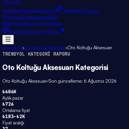
TPro
360
Özellikler
Nasıl Çalışır
Eklenti
Trendyol Fotoğraf
Stüdyosu
Fiyatlandırma
Blog
Ürün Analiz
Komisyon Hesapla
Eklenti
Giriş
Ücretsiz Başla
Ana Sayfa
›
Trendyol Kategorileri
›
Oto Koltuğu Aksesuarı
TRENDYOL KATEGORİ RAPORU
Oto Koltuğu Aksesuarı
Kategorisi
Oto Koltuğu Aksesuarı
·
Son güncelleme:
6 Ağustos 2026
₺606K
Aylık pazar
₺726
Ortalama fiyat
₺183–₺2K
Fiyat aralığı
37