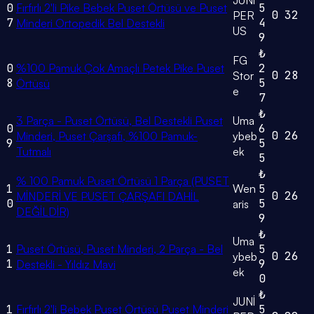
JUNİ
0
Fırfırlı 2'li Pike Bebek Puset Örtüsü ve Puset
5
0
32
PER
7
4
Minderi Ortopedik Bel Destekli
US
9
₺
FG
0
%100 Pamuk Çok Amaçlı Petek Pike Puset
2
0
28
Stor
8
5
Örtüsü
e
7
₺
3 Parça - Puset Örtüsü, Bel Destekli Puset
Uma
0
6
0
26
Minderi, Puset Çarşafı, %100 Pamuk-
ybeb
9
5
Tutmalı
ek
5
₺
% 100 Pamuk Puset Örtüsü 1 Parça (PUSET
1
Wen
5
0
26
MİNDERİ VE PUSET ÇARŞAFI DAHİL
0
5
aris
DEĞİLDİR)
9
₺
Uma
1
Puset Örtüsü, Puset Minderi, 2 Parça - Bel
5
0
26
ybeb
1
9
Destekli - Yıldız Mavi
ek
0
₺
JUNİ
1
Fırfırlı 2'li Bebek Puset Örtüsü Puset Minderi
5