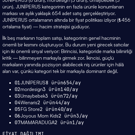
JUNİPERUS (8 ürün), mordesign (3 ürün), Umaybebek (3
ürün). JUNİPERUS kategorinin en fazla ürünle konumlanan
markası ve aylık yaklaşık 654 adet satış gerçekleştiriyor.
JUNİPERUS ortalamanın altında bir fiyat politikası izliyor (₺456
ortalama fiyat) — hacim stratejisi güdüyor.
İlk beş markanın toplam satışı, kategorinin genel hacminin
önemli bir kısmını oluşturuyor. Bu durum yeni girecek satıcılar
için iki önemli sinyal veriyor: Birincisi, kategoride marka bilinirliği
kritik — bilinmeyen markayla girmek zor. İkincisi, güçlü
markaların yanında pozisyon alabilecek niş ürünler için hâlâ
alan var, çünkü kategori tek bir markayla dominant değil.
01
JUNİPERUS
8
ürün
654
/ay
02
mordesign
3
ürün
140
/ay
03
Umaybebek
3
ürün
72
/ay
04
Wenaris
2
ürün
44
/ay
05
FG Store
2
ürün
40
/ay
06
Joyous Mom Kids
2
ürün
3
/ay
07
MAMARADUGA
2
ürün
1
/ay
FİYAT DAĞILIMI