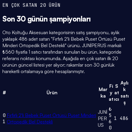
EN ÇOK SATAN 20 ÜRÜN
Son 30 günün
şampiyonları
Oto Koltuğu Aksesuarı kategorisinin satış şampiyonu, aylık
yaklaşık 486 adet satan "Fırfırlı 2'li Bebek Puset Örtüsü Puset
Minderi Ortopedik Bel Destekli" ürünü. JUNİPERUS markalı
₺560 fiyatla 1 satıcı tarafından sunulan bu ürün, kategoride
referans noktası konumunda. Aşağıda en çok satan ilk 20
ürünün güncel listesi yer alıyor; rakamlar son 30 günlük
hareketli ortalamaya göre hesaplanmıştır.
Aylı
Fi
S
Mar
k
#
Ürün
y
at
ka
satı
at
ıcı
ş
₺
JUNİ
0
Fırfırlı 2'li Bebek Puset Örtüsü Puset Minderi
5
1
486
PER
1
6
Ortopedik Bel Destekli
US
0