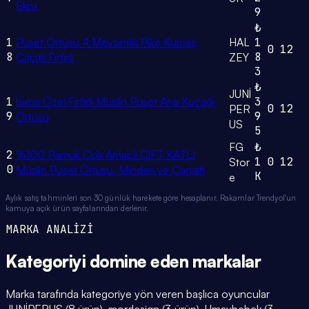
Ekru
9
₺
1
Puset Örtüsü 4 Mevsimlik Pike Kumaş,
HAL
1
0
12
8
8
Çıtçıtlı Fırfırlı
ZEY
3
₺
JUNİ
1
İsime Özel Fırfırlı Müslin Puset Ana Kucağı
3
0
12
PER
9
9
Örtüsü
US
5
FG
₺
2
%100 Pamuk Çok Amaçlı ÇİFT KATLI
1
0
12
Stor
0
Müslin Puset Örtüsü, Minderi ve Çarşafı
K
e
Aylık satış tahminleri son 30 günlük harekete göre hesaplanır. Rakamlar Trendyol'un
kamuya açık ürün sayfalarından derlenir.
MARKA ANALİZİ
Kategoriyi domine eden
markalar
Marka tarafında kategoriye yön veren başlıca oyuncular