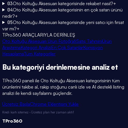
03
Oto Koltuğu Aksesuarı kategorisinde rekabet nasıl?
+
04
Oto Koltuğu Aksesuarı kategorisinin en çok satan ürünü
nedir?
+
05
Oto Koltuğu Aksesuarı kategorisinde yeni satıcı için fırsat
var mı?
+
TPro360 ARAÇLARIYLA DERİNLEŞ
Oto Koltuğu Aksesuarı Ürün Fotoğrafı
Satış Tahmini
Ürün
Araştırma
Kategori Analizi
En Çok Satanlar
Komisyon
Hesaplama
Tüm Kategoriler
Bu kategoriyi
derinlemesine
analiz et
TPro360 paneli ile
Oto Koltuğu Aksesuarı
kategorisinin tüm
ürünlerini takibe al, rakip stoğunu canlı izle ve AI destekli listing
analizi ile kendi sayfalarını güçlendir.
Ücretsiz Başla
Chrome Eklentisini Yükle
Kredi kartı istemez · Ücretsiz plan her zaman aktif
TPro
360