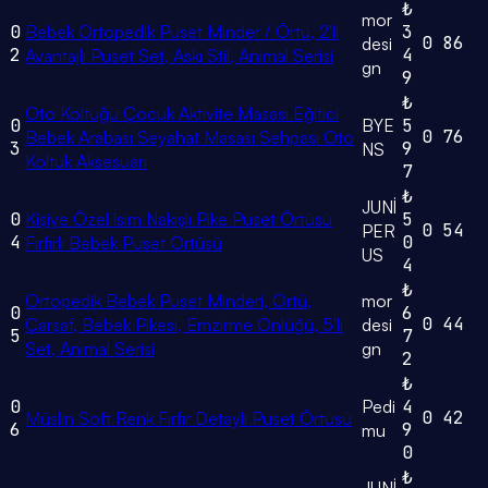
₺
mor
0
Bebek Ortopedik Puset Minder / Örtü, 2'li
3
0
86
desi
2
4
Avantajlı Puset Set, Askı Stil, Animal Serisi
gn
9
₺
Oto Koltuğu Çocuk Aktivite Masası Eğitici
0
BYE
5
0
76
Bebek Arabası Seyahat Masası Sehpası Oto
3
9
NS
Koltuk Aksesuarı
7
₺
JUNİ
0
Kişiye Özel İsim Nakışlı Pike Puset Örtüsü
5
0
54
PER
4
0
Fırfırlı Bebek Puset Örtüsü
US
4
₺
Ortopedik Bebek Puset Minderi, Örtü,
mor
0
6
0
44
Çarşaf, Bebek Pikesi, Emzirme Önlüğü, 5'li
desi
5
7
Set, Animal Serisi
gn
2
₺
0
Pedi
4
0
42
Müslin Soft Renk Fırfır Detaylı Puset Örtüsü
6
9
mu
0
₺