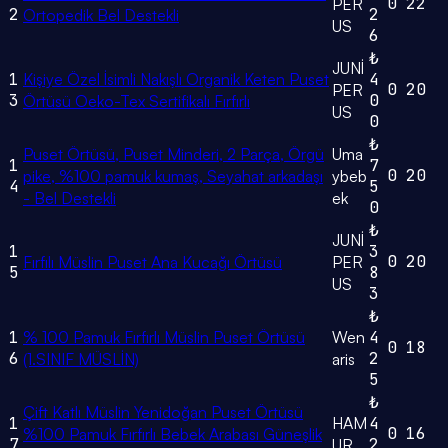
0
22
PER
2
2
Ortopedik Bel Destekli
US
6
₺
JUNİ
1
Kişiye Özel İsimli Nakışlı Organik Keten Puset
4
0
20
PER
3
0
Örtüsü Oeko-Tex Sertifikalı Fırfırlı
US
0
₺
Puset Örtüsü, Puset Minderi, 2 Parça, Örgü
Uma
1
7
0
20
pike, %100 pamuk kumaş, Seyahat arkadaşı
ybeb
4
5
- Bel Destekli
ek
0
₺
JUNİ
1
3
0
20
Fırfılı Müslin Puset Ana Kucağı Örtüsü
PER
5
8
US
3
₺
1
% 100 Pamuk Fırfırlı Müslin Puset Örtüsü
Wen
4
0
18
6
2
(1.SINIF MÜSLİN)
aris
5
₺
Çift Katlı Müslin Yenidoğan Puset Örtüsü
1
HAM
4
0
16
%100 Pamuk Fırfırlı Bebek Arabası Güneşlik
7
2
UR