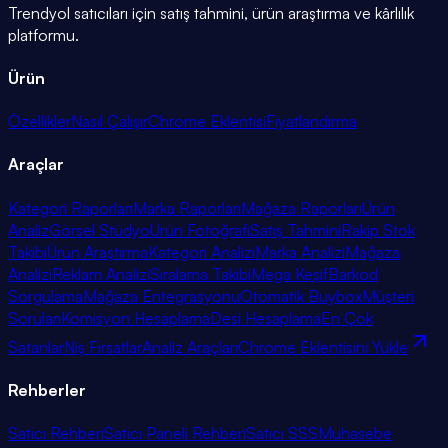
Trendyol satıcıları için satış tahmini, ürün araştırma ve kârlılık
platformu.
Ürün
Özellikler
Nasıl Çalışır
Chrome Eklentisi
Fiyatlandırma
Araçlar
Kategori Raporları
Marka Raporları
Mağaza Raporları
Ürün
Analiz
Görsel Stüdyo
Ürün Fotoğrafı
Satış Tahmini
Rakip Stok
Takibi
Ürün Araştırma
Kategori Analizi
Marka Analizi
Mağaza
Analizi
Reklam Analizi
Sıralama Takibi
Mega Keşif
Barkod
Sorgulama
Mağaza Entegrasyonu
Otomatik Buybox
Müşteri
Soruları
Komisyon Hesaplama
Desi Hesaplama
En Çok
Satanlar
Niş Fırsatlar
Analiz Araçları
Chrome Eklentisini Yükle
Rehberler
Satıcı Rehberi
Satıcı Paneli Rehberi
Satıcı SSS
Muhasebe