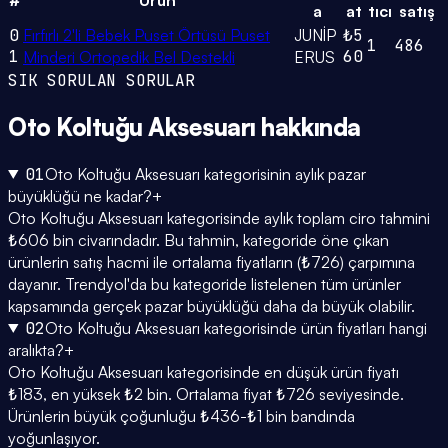
a
at
tıcı
satış
0
Fırfırlı 2'li Bebek Puset Örtüsü Puset
JUNİP
₺5
1
486
1
60
Minderi Ortopedik Bel Destekli
ERUS
SIK SORULAN SORULAR
Oto Koltuğu Aksesuarı
hakkında
01
Oto Koltuğu Aksesuarı kategorisinin aylık pazar
büyüklüğü ne kadar?
+
Oto Koltuğu Aksesuarı kategorisinde aylık toplam ciro tahmini
₺606 bin civarındadır. Bu tahmin, kategoride öne çıkan
ürünlerin satış hacmi ile ortalama fiyatların (₺726) çarpımına
dayanır. Trendyol'da bu kategoride listelenen tüm ürünler
kapsamında gerçek pazar büyüklüğü daha da büyük olabilir.
02
Oto Koltuğu Aksesuarı kategorisinde ürün fiyatları hangi
aralıkta?
+
Oto Koltuğu Aksesuarı kategorisinde en düşük ürün fiyatı
₺183, en yüksek ₺2 bin. Ortalama fiyat ₺726 seviyesinde.
Ürünlerin büyük çoğunluğu ₺436-₺1 bin bandında
yoğunlaşıyor.