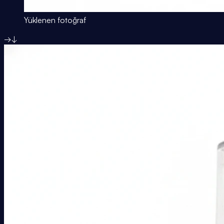
Yüklenen fotoğraf
→
↓