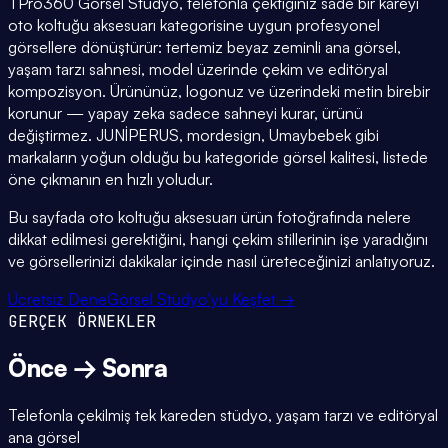
TPro360 Görsel Stüdyo, telefonla çektiğiniz sade bir kareyi
oto koltuğu aksesuarı kategorisine uygun profesyonel
görsellere dönüştürür: tertemiz beyaz zeminli ana görsel,
yaşam tarzı sahnesi, model üzerinde çekim ve editöryal
kompozisyon. Ürününüz, logonuz ve üzerindeki metin birebir
korunur — yapay zeka sadece sahneyi kurar, ürünü
değiştirmez. JUNİPERUS, mordesign, Umaybebek gibi
markaların yoğun olduğu bu kategoride görsel kalitesi, listede
öne çıkmanın en hızlı yoludur.
Bu sayfada oto koltuğu aksesuarı ürün fotoğrafında nelere
dikkat edilmesi gerektiğini, hangi çekim stillerinin işe yaradığını
ve görsellerinizi dakikalar içinde nasıl üreteceğinizi anlatıyoruz.
Ücretsiz Dene
Görsel Stüdyo'yu Keşfet →
GERÇEK ÖRNEKLER
Önce → Sonra
Telefonla çekilmiş tek kareden stüdyo, yaşam tarzı ve editöryal
ana görsel