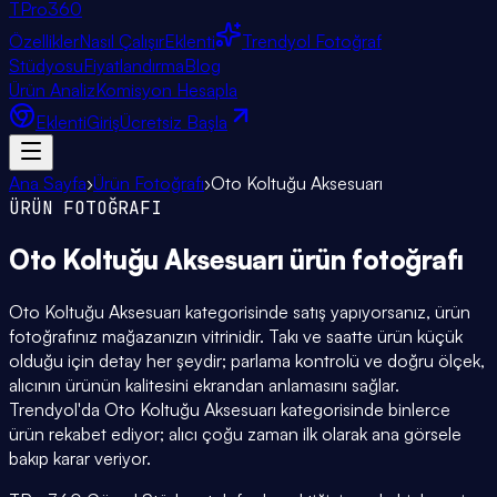
TPro
360
Özellikler
Nasıl Çalışır
Eklenti
Trendyol Fotoğraf
Stüdyosu
Fiyatlandırma
Blog
Ürün Analiz
Komisyon Hesapla
Eklenti
Giriş
Ücretsiz Başla
Ana Sayfa
›
Ürün Fotoğrafı
›
Oto Koltuğu Aksesuarı
ÜRÜN FOTOĞRAFI
Oto Koltuğu Aksesuarı
ürün fotoğrafı
Oto Koltuğu Aksesuarı kategorisinde satış yapıyorsanız, ürün
fotoğrafınız mağazanızın vitrinidir. Takı ve saatte ürün küçük
olduğu için detay her şeydir; parlama kontrolü ve doğru ölçek,
alıcının ürünün kalitesini ekrandan anlamasını sağlar.
Trendyol'da Oto Koltuğu Aksesuarı kategorisinde binlerce
ürün rekabet ediyor; alıcı çoğu zaman ilk olarak ana görsele
bakıp karar veriyor.